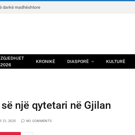
jë darkë madhështore
ZGJEDHJET
KRONIKË
DIASPORË
KULTURË
2026
 së një qytetari në Gjilan
 21, 2025
NO COMMENTS