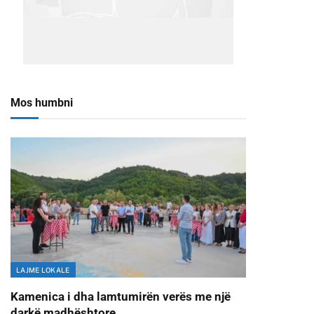
Mos humbni
LAJME LOKALE
Kamenica i dha lamtumirën verës me një
darkë madhështore