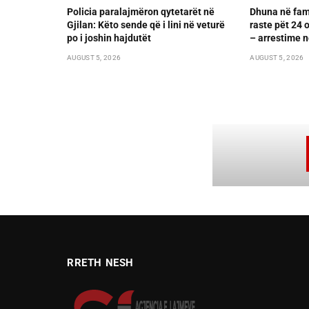
Policia paralajmëron qytetarët në
Dhuna në fami
Gjilan: Këto sende që i lini në veturë
raste pët 24 
po i joshin hajdutët
– arrestime n
AUGUST 5, 2026
AUGUST 5, 2026
RRETH NESH