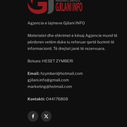
Agjencia e lajmeve Gjilani INFO
Materialet dhe shkrimet e kësaj Agjencie mund të
përdoren vetëm duke iu referuar qartë burimit të
informacionit. Të drejtat janë të rezervuara.
Botues: HESET ZYMBERI
Email:
hzymberi@hotmail.com
gjilani.info@gmail.com
marketing@hotmail.com
Kontakti:
O44176808
Facebook
X
(Twitter)