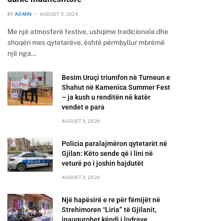
BY
ADMIN
AUGUST 5, 2026
Me një atmosferë festive, ushqime tradicionale dhe
shoqëri mes qytetarëve, është përmbyllur mbrëmë
një nga…
Besim Uruçi triumfon në Turneun e
Shahut në Kamenica Summer Fest
– ja kush u renditën në katër
vendet e para
AUGUST 5, 2026
Policia paralajmëron qytetarët në
Gjilan: Këto sende që i lini në
veturë po i joshin hajdutët
AUGUST 5, 2026
Një hapësirë e re për fëmijët në
Strehimoren “Liria” të Gjilanit,
inaugurohet këndi i lodrave