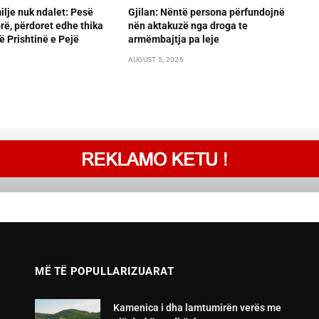
lje nuk ndalet: Pesë
Gjilan: Nëntë persona përfundojnë
orë, përdoret edhe thika
nën aktakuzë nga droga te
ë Prishtinë e Pejë
armëmbajtja pa leje
AUGUST 5, 2026
MË TË POPULLARIZUARAT
Kamenica i dha lamtumirën verës me