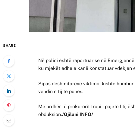
SHARE
Në polici është raportuar se në Emergjencën
ku mjekët edhe e kanë konstatuar vdekjen e 
Sipas dëshmitarëve viktima kishte humbur n
vendin e tij të punës.
Me urdhër të prokurorit trupi i pajetë I tij ë
obduksion.
/Gjilani INFO/