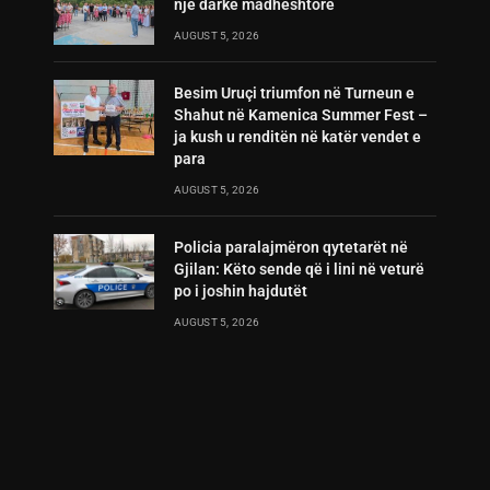
një darkë madhështore
AUGUST 5, 2026
Besim Uruçi triumfon në Turneun e
Shahut në Kamenica Summer Fest –
ja kush u renditën në katër vendet e
para
AUGUST 5, 2026
Policia paralajmëron qytetarët në
Gjilan: Këto sende që i lini në veturë
po i joshin hajdutët
AUGUST 5, 2026