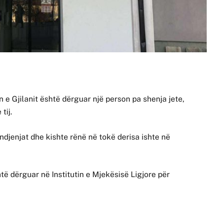
 e Gjilanit është dërguar një person pa shenja jete,
tij.
djenjat dhe kishte rënë në tokë derisa ishte në
shtë dërguar në Institutin e Mjekësisë Ligjore për