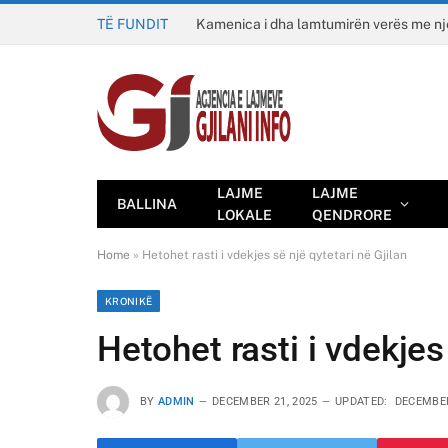
TË FUNDIT
Kamenica i dha lamtumirën verës me n
LAJME
LAJME
BALLINA
LOKALE
QENDRORE
Home
»
Hetohet rasti i vdekjes së një qytetari në Gjilan
KRONIKË
Hetohet rasti i vdekjes
BY
ADMIN
DECEMBER 21, 2025
UPDATED:
DECEMBER