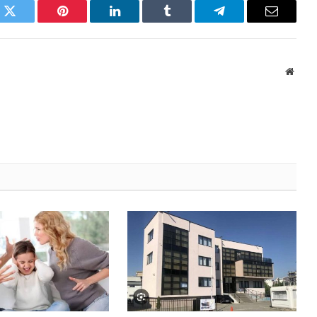
k
Twitter
Pinterest
LinkedIn
Tumblr
Telegram
Email
Websi