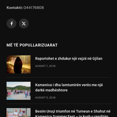
Kontakti:
O44176808
Facebook
X
(Twitter)
MË TË POPULLARIZUARAT
Raportohet e zhdukur një vajzë në Gjilan
AUGUST 7, 2026
Kamenica i dha lamtumirën verës me një
darkë madhështore
AUGUST 5, 2026
Besim Uruçi triumfon në Turneun e Shahut në
Kamenica Summer Fest – ja kush u renditën