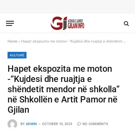
Home
»
Hapet ekspozita me moton -“Kujdesi dhe ruajtja e shëndetit mendor në shkolla” në Shkollën e Artit Pamor në Gjilan
KULTURË
Hapet ekspozita me moton
-“Kujdesi dhe ruajtja e
shëndetit mendor në shkolla”
në Shkollën e Artit Pamor në
Gjilan
BY
ADMIN
OCTOBER 10, 2023
NO COMMENTS