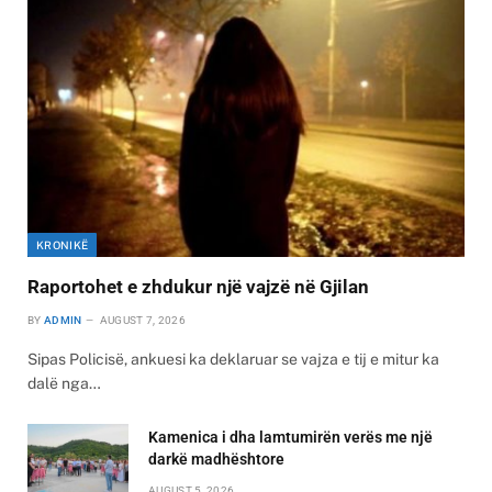
KRONIKË
Raportohet e zhdukur një vajzë në Gjilan
BY
ADMIN
AUGUST 7, 2026
Sipas Policisë, ankuesi ka deklaruar se vajza e tij e mitur ka
dalë nga…
Kamenica i dha lamtumirën verës me një
darkë madhështore
AUGUST 5, 2026