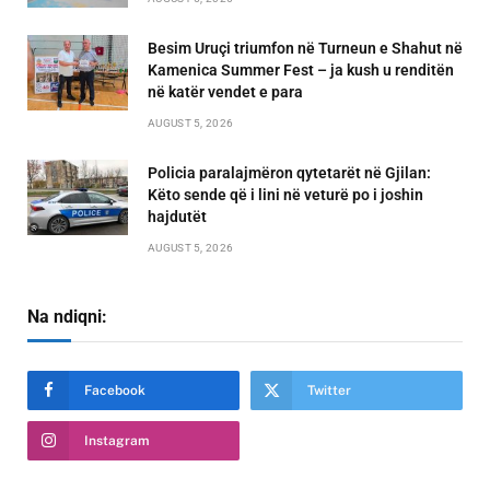
Besim Uruçi triumfon në Turneun e Shahut në
Kamenica Summer Fest – ja kush u renditën
në katër vendet e para
AUGUST 5, 2026
Policia paralajmëron qytetarët në Gjilan:
Këto sende që i lini në veturë po i joshin
hajdutët
AUGUST 5, 2026
Na ndiqni:
Facebook
Twitter
Instagram