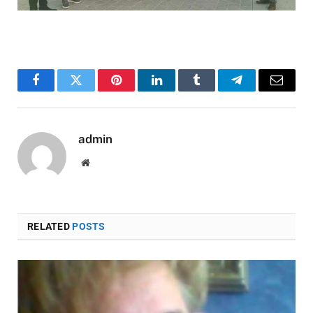
Facebook
Twitter
Pinterest
LinkedIn
Tumblr
Telegram
Email
admin
Website
RELATED
POSTS