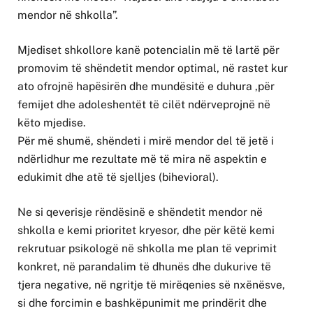
mendor në shkolla”.
Mjediset shkollore kanë potencialin më të lartë për
promovim të shëndetit mendor optimal, në rastet kur
ato ofrojnë hapësirën dhe mundësitë e duhura ,për
femijet dhe adoleshentët të cilët ndërveprojnë në
këto mjedise.
Për më shumë, shëndeti i mirë mendor del të jetë i
ndërlidhur me rezultate më të mira në aspektin e
edukimit dhe atë të sjelljes (bihevioral).
Ne si qeverisje rëndësinë e shëndetit mendor në
shkolla e kemi prioritet kryesor, dhe për këtë kemi
rekrutuar psikologë në shkolla me plan të veprimit
konkret, në parandalim të dhunës dhe dukurive të
tjera negative, në ngritje të mirëqenies së nxënësve,
si dhe forcimin e bashkëpunimit me prindërit dhe