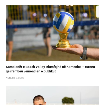
Kampionët e Beach Volley triumfojnë në Kamenicë – turneu
që rrëmbeu vëmendjen e publikut
AUGUST 5, 2026