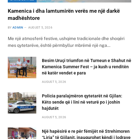
Kamenica i dha lamtumirën verës me një darkë
madhështore
BY
ADMIN
AUGUST 5, 2026
Me një atmosferë festive, ushqime tradicionale dhe shoqëri
mes qytetarëve, është përmbyllur mbrëmë një nga…
Besim Uruçi triumfon në Turneun e Shahut në
Kamenica Summer Fest – ja kush u renditën
në katër vendet e para
AUGUST 5, 2026
Policia paralajmëron qytetarët në Gjilan:
Këto sende që i lini në veturë po i joshin
hajdutët
AUGUST 5, 2026
Një hapësirë e re për fëmijët në Strehimoren
“Liria” të Gjilanit, inaugurohet këndi i lodrave