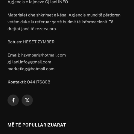
Agjencia e lajmeve Gjilani INFO
Materialet dhe shkrimet e kësaj Agjencie mund të përdoren
vetëm duke iu referuar qartë burimit të informacionit. Të
drejtat janë të rezervuara.
Botues: HESET ZYMBERI
Email:
hzymberi@hotmail.com
gjilani.info@gmail.com
marketing@hotmail.com
Kontakti:
O44176808
Facebook
X
(Twitter)
MË TË POPULLARIZUARAT