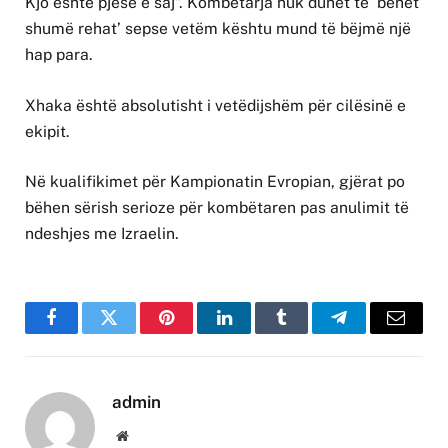
Kjo është pjesë e saj”. Kombëtarja nuk duhet të ‘bëhet
shumë rehat’ sepse vetëm kështu mund të bëjmë një
hap para.
Xhaka është absolutisht i vetëdijshëm për cilësinë e
ekipit.
Në kualifikimet për Kampionatin Evropian, gjërat po
bëhen sërish serioze për kombëtaren pas anulimit të
ndeshjes me Izraelin.
Facebook
Twitter
Pinterest
LinkedIn
Tumblr
Telegram
Email
admin
Website