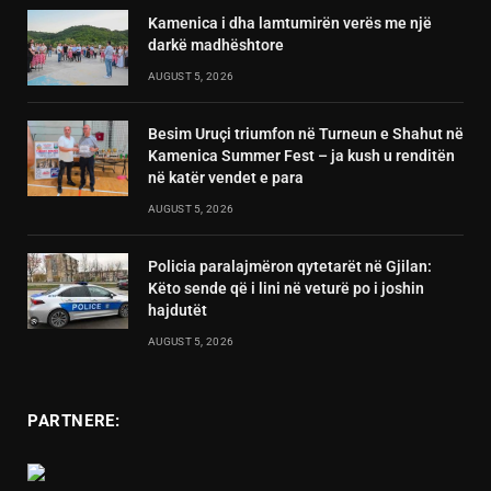
Kamenica i dha lamtumirën verës me një
darkë madhështore
AUGUST 5, 2026
Besim Uruçi triumfon në Turneun e Shahut në
Kamenica Summer Fest – ja kush u renditën
në katër vendet e para
AUGUST 5, 2026
Policia paralajmëron qytetarët në Gjilan:
Këto sende që i lini në veturë po i joshin
hajdutët
AUGUST 5, 2026
PARTNERE: