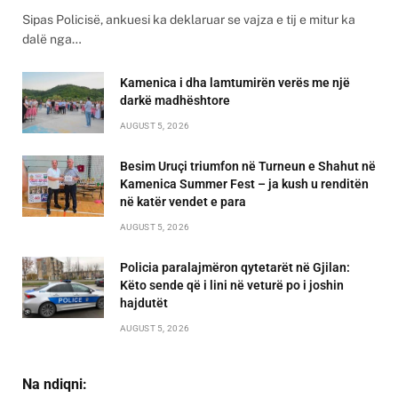
Sipas Policisë, ankuesi ka deklaruar se vajza e tij e mitur ka
dalë nga…
Kamenica i dha lamtumirën verës me një
darkë madhështore
AUGUST 5, 2026
Besim Uruçi triumfon në Turneun e Shahut në
Kamenica Summer Fest – ja kush u renditën
në katër vendet e para
AUGUST 5, 2026
Policia paralajmëron qytetarët në Gjilan:
Këto sende që i lini në veturë po i joshin
hajdutët
AUGUST 5, 2026
Na ndiqni: