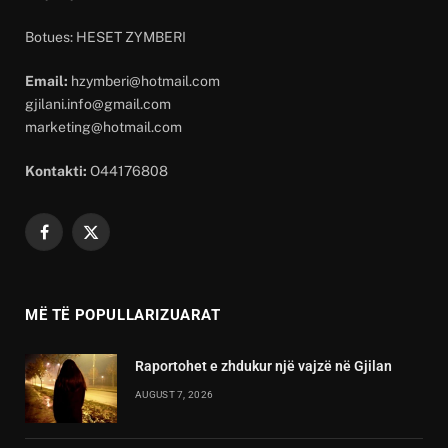
Botues: HESET ZYMBERI
Email:
hzymberi@hotmail.com
gjilani.info@gmail.com
marketing@hotmail.com
Kontakti:
O44176808
Facebook
X
(Twitter)
MË TË POPULLARIZUARAT
Raportohet e zhdukur një vajzë në Gjilan
AUGUST 7, 2026