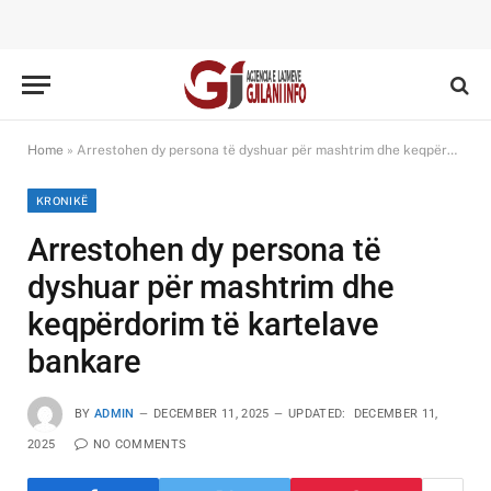
Home
»
Arrestohen dy persona të dyshuar për mashtrim dhe keqpërdorim të kartelave bankare
KRONIKË
Arrestohen dy persona të
dyshuar për mashtrim dhe
keqpërdorim të kartelave
bankare
BY
ADMIN
DECEMBER 11, 2025
UPDATED:
DECEMBER 11,
2025
NO COMMENTS