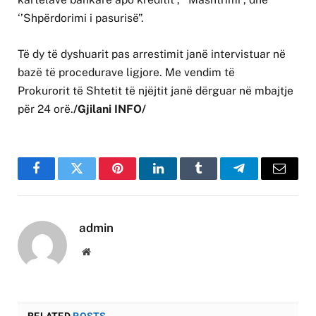
‘’Shpërdorimi i pasurisë”.
Të dy të dyshuarit pas arrestimit janë intervistuar në
bazë të procedurave ligjore. Me vendim të
Prokurorit të Shtetit të njëjtit janë dërguar në mbajtje
për 24 orë.
/Gjilani INFO/
Facebook
Twitter
Pinterest
LinkedIn
Tumblr
Telegram
Email
admin
Website
RELATED
POSTS