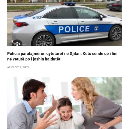
Policia paralajmëron qytetarët në Gjilan: Këto sende që i lini
në veturë po i joshin hajdutët
AUGUST 5, 2026