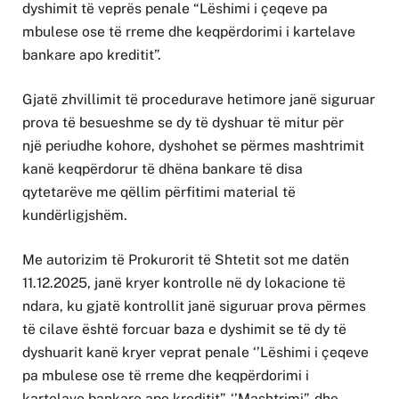
dyshimit të veprës penale “Lëshimi i çeqeve pa
mbulese ose të rreme dhe keqpërdorimi i kartelave
bankare apo kreditit”.
Gjatë zhvillimit të procedurave hetimore janë siguruar
prova të besueshme se dy të dyshuar të mitur për
një periudhe kohore, dyshohet se përmes mashtrimit
kanë keqpërdorur të dhëna bankare të disa
qytetarëve me qëllim përfitimi material të
kundërligjshëm.
Me autorizim të Prokurorit të Shtetit sot me datën
11.12.2025, janë kryer kontrolle në dy lokacione të
ndara, ku gjatë kontrollit janë siguruar prova përmes
të cilave është forcuar baza e dyshimit se të dy të
dyshuarit kanë kryer veprat penale ‘’Lëshimi i çeqeve
pa mbulese ose të rreme dhe keqpërdorimi i
kartelave bankare apo kreditit”, ‘’Mashtrimi”, dhe