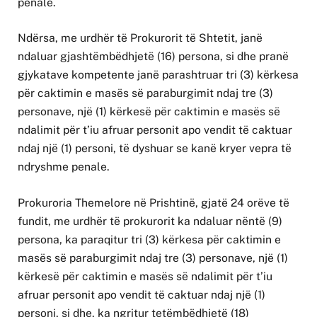
penale.
Ndërsa, me urdhër të Prokurorit të Shtetit, janë
ndaluar gjashtëmbëdhjetë (16) persona, si dhe pranë
gjykatave kompetente janë parashtruar tri (3) kërkesa
për caktimin e masës së paraburgimit ndaj tre (3)
personave, një (1) kërkesë për caktimin e masës së
ndalimit për t’iu afruar personit apo vendit të caktuar
ndaj një (1) personi, të dyshuar se kanë kryer vepra të
ndryshme penale.
Prokuroria Themelore në Prishtinë, gjatë 24 orëve të
fundit, me urdhër të prokurorit ka ndaluar nëntë (9)
persona, ka paraqitur tri (3) kërkesa për caktimin e
masës së paraburgimit ndaj tre (3) personave, një (1)
kërkesë për caktimin e masës së ndalimit për t’iu
afruar personit apo vendit të caktuar ndaj një (1)
personi, si dhe, ka ngritur tetëmbëdhjetë (18)