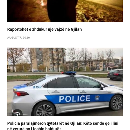
Raportohet e zhdukur një vajzë në Gjilan
AUGUST 7, 2026
Policia paralajmëron qytetarët në Gjilan: Këto sende që i lini
në veturë po i joshin hajdutët