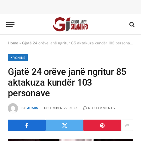
Home
»
Gjatë 24 orëve janë ngritur 85 aktakuza kundër 103 personave
KRONIKË
Gjatë 24 orëve janë ngritur 85
aktakuza kundër 103
personave
BY
ADMIN
DECEMBER 22, 2022
NO COMMENTS