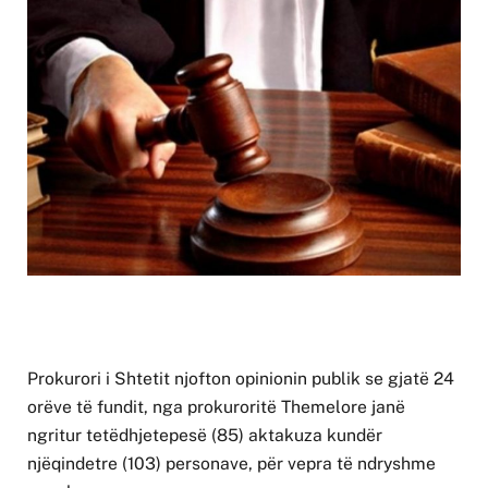
Prokurori i Shtetit njofton opinionin publik se gjatë 24
orëve të fundit, nga prokuroritë Themelore janë
ngritur tetëdhjetepesë (85) aktakuza kundër
njëqindetre (103) personave, për vepra të ndryshme