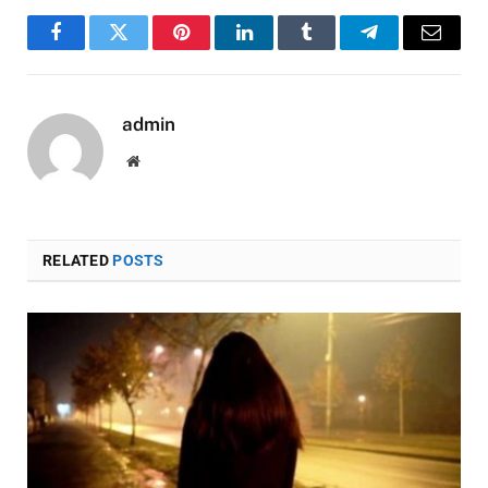
Facebook
Twitter
Pinterest
LinkedIn
Tumblr
Telegram
Email
admin
Website
RELATED
POSTS