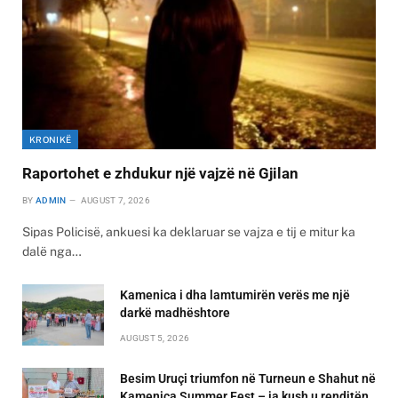
KRONIKË
Raportohet e zhdukur një vajzë në Gjilan
BY
ADMIN
AUGUST 7, 2026
Sipas Policisë, ankuesi ka deklaruar se vajza e tij e mitur ka
dalë nga…
Kamenica i dha lamtumirën verës me një
darkë madhështore
AUGUST 5, 2026
Besim Uruçi triumfon në Turneun e Shahut në
Kamenica Summer Fest – ja kush u renditën