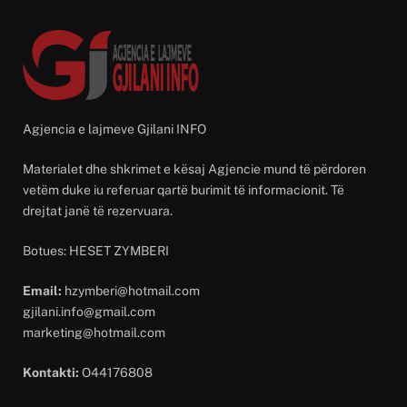
Agjencia e lajmeve Gjilani INFO
Materialet dhe shkrimet e kësaj Agjencie mund të përdoren
vetëm duke iu referuar qartë burimit të informacionit. Të
drejtat janë të rezervuara.
Botues: HESET ZYMBERI
Email:
hzymberi@hotmail.com
gjilani.info@gmail.com
marketing@hotmail.com
Kontakti:
O44176808