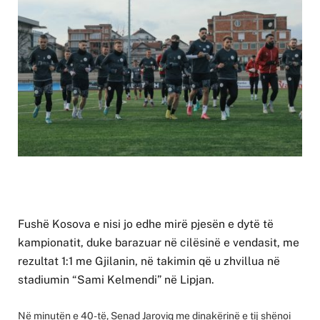
Fushë Kosova e nisi jo edhe mirë pjesën e dytë të
kampionatit, duke barazuar në cilësinë e vendasit, me
rezultat 1:1 me Gjilanin, në takimin që u zhvillua në
stadiumin “Sami Kelmendi” në Lipjan.
Në minutën e 40-të, Senad Jaroviq me dinakërinë e tij shënoi