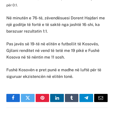
për 0:1.
Në minutën e 76-të, zëvendësuesi Dorent Hajdari me
një goditje të fortë e të saktë nga jashtë 16-shi, ka
barazuar rezultatin 1:1.
Pas javës së 19-të në elitën e futbollit të Kosovës,
Gjilani renditet në vend të tetë me 19 pikë e Fushë
Kosova në të nëntin me 11 sosh.
Fushë Kosovën e pret punë e madhe në luftë për të
siguruar ekzistencën në elitën tonë.
Facebook
Twitter
Pinterest
LinkedIn
Tumblr
Telegram
Email