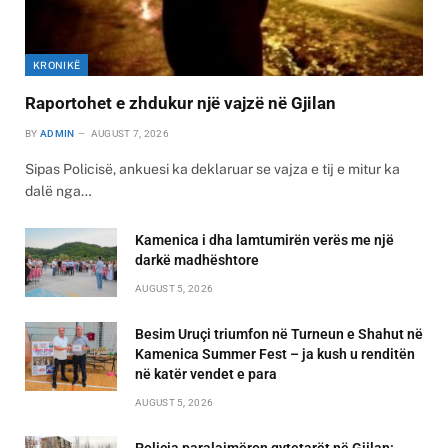
KRONIKË
Raportohet e zhdukur një vajzë në Gjilan
BY
ADMIN
AUGUST 7, 2026
Sipas Policisë, ankuesi ka deklaruar se vajza e tij e mitur ka
dalë nga…
Kamenica i dha lamtumirën verës me një
darkë madhështore
AUGUST 5, 2026
Besim Uruçi triumfon në Turneun e Shahut në
Kamenica Summer Fest – ja kush u renditën
në katër vendet e para
AUGUST 5, 2026
Policia paralajmëron qytetarët në Gjilan: