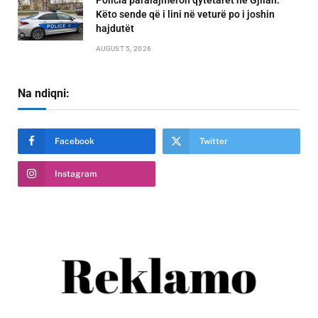
Këto sende që i lini në veturë po i joshin
hajdutët
AUGUST 5, 2026
Na ndiqni:
Facebook
Twitter
Instagram