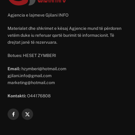
Agjencia e lajmeve Gjilani INFO
Materialet dhe shkrimet e kësaj Agjencie mund të përdoren
vetëm duke iu referuar qartë burimit të informacionit. Të
drejtat janë të rezervuara.
Botues: HESET ZYMBERI
Email:
hzymberi@hotmail.com
gjilani.info@gmail.com
marketing@hotmail.com
Kontakti:
O44176808
Facebook
X
(Twitter)