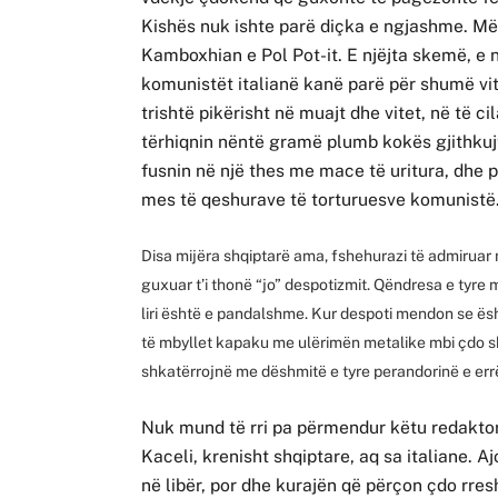
Kishës nuk ishte parë diçka e ngjashme. Më
Kamboxhian e Pol Pot-it. E njëjta skemë, e 
komunistët italianë kanë parë për shumë vit
trishtë pikërisht në muajt dhe vitet, në të ci
tërhiqnin nëntë gramë plumb kokës gjithkujt q
fusnin në një thes me mace të uritura, dhe 
mes të qeshurave të torturuesve komunistë
Disa mijëra shqiptarë ama, fshehurazi të admiruar
guxuar t’i thonë “jo” despotizmit. Qëndresa e tyre
liri është e pandalshme. Kur despoti mendon se ë
të mbyllet kapaku me ulërimën metalike mbi çdo sh
shkatërrojnë me dëshmitë e tyre perandorinë e errë
Nuk mund të rri pa përmendur këtu redaktor
Kaceli, krenisht shqiptare, aq sa italiane. A
në libër, por dhe kurajën që përçon çdo rresht