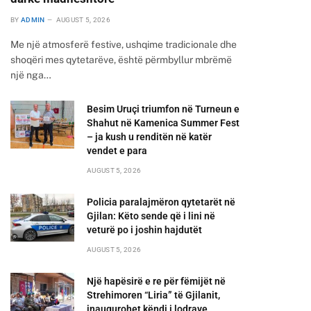
BY
ADMIN
AUGUST 5, 2026
Me një atmosferë festive, ushqime tradicionale dhe
shoqëri mes qytetarëve, është përmbyllur mbrëmë
një nga…
Besim Uruçi triumfon në Turneun e
Shahut në Kamenica Summer Fest
– ja kush u renditën në katër
vendet e para
AUGUST 5, 2026
Policia paralajmëron qytetarët në
Gjilan: Këto sende që i lini në
veturë po i joshin hajdutët
AUGUST 5, 2026
Një hapësirë e re për fëmijët në
Strehimoren “Liria” të Gjilanit,
inaugurohet këndi i lodrave