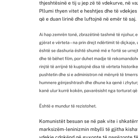
thjeshtësinë e tij u jep zë të vdekurve, në 
Pllumi thyen vitet e heshtjes dhe të vdekje
që e duan lirinë dhe luftojnë në emër të saj.
Ai hap zemrën tonë, zbrazëtinë tashmë të njohur, e 
gjërat e vërteta – na prin drejt ndërtimit të diçkaje
është se dashuria është shumë më e fortë se urrejtja
dhe të bëhet film, por duhet madje të rekomandohet 
rinjtë të arrijnë të kuptojnë disa të vërteta histori
pushtetin dhe si e administron në mënyrë të tmerrs
humnere gënjeshtrash dhe dhune ka qenë i zhytur; 
kanë ulur kurrë kokën, pavarësisht nga torturat që
Është e mundur të rezistohet.
Komunistët besuan se në pak vite i shkatërr
marksizëm-leninizmin mbylli të gjitha kisha
vdekje çdokënd që guxonte të pagëzonte fëm