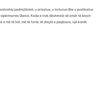
i dorëzohej padrejtësisë, u arrestua, u torturua dhe u pushkatua
sipërmarrës liberal. Keda e rrok dëshminë në emër të brezit
një e më të lirë, më të fortë, të drejtë e paqësore, një komb