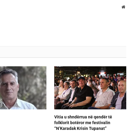
Websi
Vitia u shndërrua në qendër të
folklorit botëror me festivalin
“N’Karadak Krisin Tupanat”