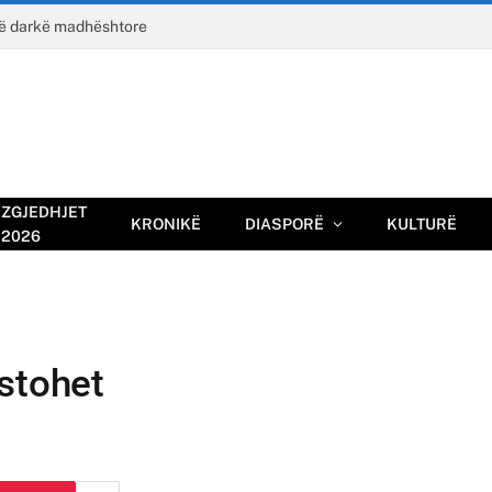
jë darkë madhështore
ZGJEDHJET
KRONIKË
DIASPORË
KULTURË
2026
stohet