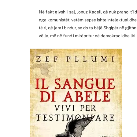
Në fakt gjyshi i saj, Jonuz Kaceli, që nuk pranoi t’
nga komunistët, vetëm sepse ishte intelektual dhe 
të ri, që jam i bindur, se do ta bëjë Shqipërinë gjith
vëlla, më në fund i mirëpritur në demokraci dhe liri.