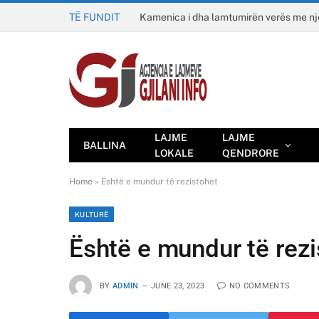
TË FUNDIT
Kamenica i dha lamtumirën verës me n
LAJME
LAJME
BALLINA
LOKALE
QENDRORE
Home
»
Është e mundur të rezistohet
KULTURË
Është e mundur të rezi
BY
ADMIN
JUNE 23, 2023
NO COMMENTS