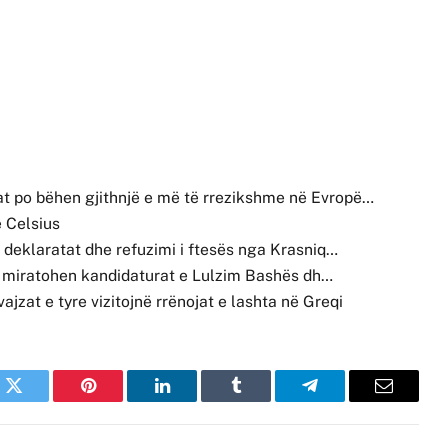
 po bëhen gjithnjë e më të rrezikshme në Evropë…
ë Celsius
 deklaratat dhe refuzimi i ftesës nga Krasniq…
i, miratohen kandidaturat e Lulzim Bashës dh…
zat e tyre vizitojnë rrënojat e lashta në Greqi
k
Twitter
Pinterest
LinkedIn
Tumblr
Telegram
Email