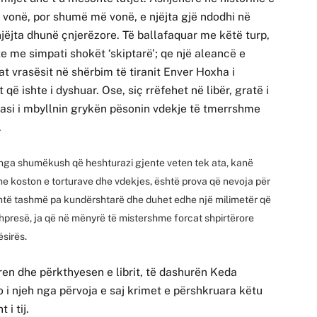
 vonë, por shumë më vonë, e njëjta gjë ndodhi në
njëjta dhunë çnjerëzore. Të ballafaquar me këtë turp,
e me simpati shokët ‘skiptarë’; qe një aleancë e
lat vrasësit në shërbim të tiranit Enver Hoxha i
ë ishte i dyshuar. Ose, siç rrëfehet në libër, gratë i
pasi i mbyllnin grykën pësonin vdekje të tmerrshme
.
 nga shumëkush që heshturazi gjente veten tek ata, kanë
 me koston e torturave dhe vdekjes, është prova që nevoja për
shtë tashmë pa kundërshtarë dhe duhet edhe një milimetër që
presë, ja që në mënyrë të mistershme forcat shpirtërore
sirës.
en dhe përkthyesen e librit, të dashurën Keda
jo i njeh nga përvoja e saj krimet e përshkruara këtu
 i tij.