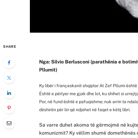
SHARE
Nga: Silvio Berlusconi (parathënia e botimit 
Pllumit)
Ky libër i françeskanit shqiptar At Zef Pllumi është
Është e përlyer me gjak dhe lot, ku shihet si urrej
Por, në fund është e pafuqishme; nuk arrin ta ndalo
dëshirën për liri që ndjehet në faqet e këtij libri.
Sa varre duhet akoma të gërmojmë në kujtesë
komunizmit? Ky vëllim shumë domethënës që