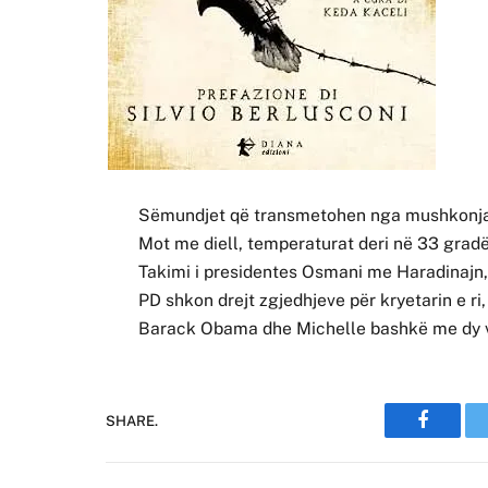
Sëmundjet që transmetohen nga mushkonjat
Mot me diell, temperaturat deri në 33 grad
Takimi i presidentes Osmani me Haradinajn,
PD shkon drejt zgjedhjeve për kryetarin e r
Barack Obama dhe Michelle bashkë me dy vaj
SHARE.
Faceboo