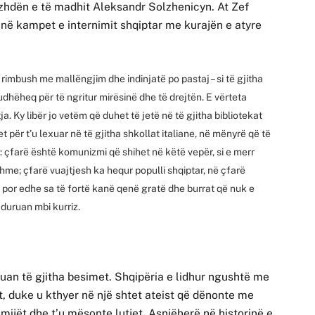
vazhdën e të madhit Aleksandr Solzhenicyn. At Zef
s në kampet e internimit shqiptar me kurajën e atyre
rimbush me mallëngjim dhe indinjatë po pastaj – si të gjitha
, udhëheq për të ngritur mirësinë dhe të drejtën. E vërteta
. Ky libër jo vetëm që duhet të jetë në të gjitha bibliotekat
për t’u lexuar në të gjitha shkollat italiane, në mënyrë që të
ke: çfarë është komunizmi që shihet në këtë vepër, si e merr
hme; çfarë vuajtjesh ka hequr populli shqiptar, në çfarë
por edhe sa të fortë kanë qenë gratë dhe burrat që nuk e
 duruan mbi kurriz.
uan të gjitha besimet. Shqipëria e lidhur ngushtë me
t, duke u kthyer në një shtet ateist që dënonte me
ijët dhe t’u mësonte lutjet. Asnjëherë në historinë e