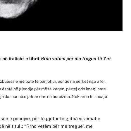
në italisht e librit
Rrno vetëm për me tregue
të Zef
 zbulesa e një bote të panjohur, por që na përket nga afër.
tja është në gjendje për më të keqen, përtej çdo imagjinate.
jë dashurinë e jetuar deri në heroizëm. Nuk arrin të shuajë
n e popujve, për të gjetur të gjitha viktimat e
 në titull; “Rrno vetëm për me tregue”, me