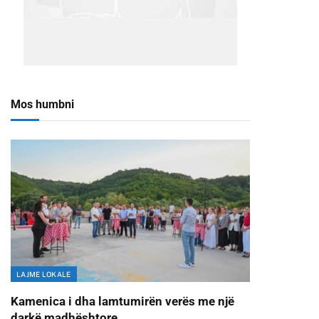
Mos humbni
LAJME LOKALE
Kamenica i dha lamtumirën verës me një
darkë madhështore