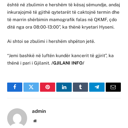
është në zbulimin e hershëm të kësaj sëmundje, andaj
inkurajojmë të gjithë qytetarët të caktojnë termin dhe
të marrin shërbimin mamografik falas në QKMF, çdo
ditë nga ora 08:00-13:00”, ka thënë kryetari Hyseni.
Ai shtoi se zbulimi i hershëm shpëton jetë.
“Jemi bashkë në luftën kundër kancerit të gjirit”, ka
thënë i pari i Gjilanit.
/GJILANI INFO/
Facebook
Twitter
Pinterest
LinkedIn
Tumblr
Telegram
Email
admin
Website