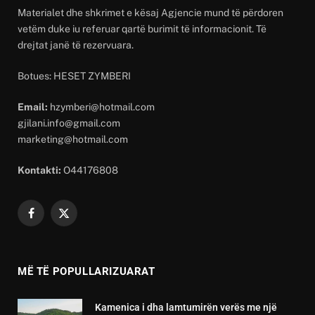
Materialet dhe shkrimet e kësaj Agjencie mund të përdoren
vetëm duke iu referuar qartë burimit të informacionit. Të
drejtat janë të rezervuara.
Botues: HESET ZYMBERI
Email:
hzymberi@hotmail.com
gjilani.info@gmail.com
marketing@hotmail.com
Kontakti:
O44176808
Facebook
X
(Twitter)
MË TË POPULLARIZUARAT
Kamenica i dha lamtumirën verës me një