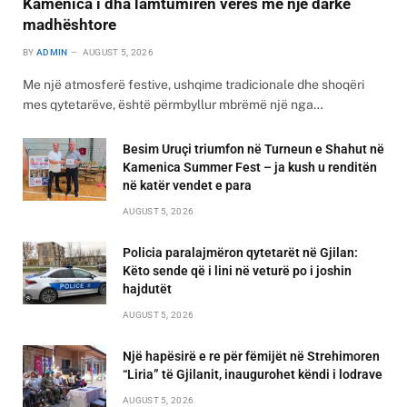
Kamenica i dha lamtumirën verës me një darkë
madhështore
BY
ADMIN
AUGUST 5, 2026
Me një atmosferë festive, ushqime tradicionale dhe shoqëri
mes qytetarëve, është përmbyllur mbrëmë një nga…
Besim Uruçi triumfon në Turneun e Shahut në
Kamenica Summer Fest – ja kush u renditën
në katër vendet e para
AUGUST 5, 2026
Policia paralajmëron qytetarët në Gjilan:
Këto sende që i lini në veturë po i joshin
hajdutët
AUGUST 5, 2026
Një hapësirë e re për fëmijët në Strehimoren
“Liria” të Gjilanit, inaugurohet këndi i lodrave
AUGUST 5, 2026