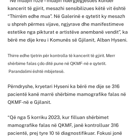
“Në muajin rozë – muajin ndërgjegjësues kundër
kancerit të gjirit, mesazhi sensibilizues këtë vit është
“Thirrëm edhe mua”. Në Galerinë e qytetit ky mesazh
u shpreh përmes vijave, ngjyrave dhe manifestimeve
estetike nga pikturat e artistëve anembanë vendit”, ka
bërë me dije kreu i Komunës së Gjilanit, Alban Hyseni.
Thirre edhe tjetrin për kontrolla të kancerit të gjirit. Merr
shërbime falas çdo ditë pune në QKMF-në e qytetit.
Parandalimi është mbijetesë.
Përndryshe, kryetari Hyseni ka bërë me dije se 316
pacientë kanë marrë shërbime mamografike falas në
QKMF-në e Gjilanit.
“Që nga 5 korriku 2023, kur filluan shërbimet
mamografike falas në QKMF, janë kontrolluar 316
pacientë, prej tyre 10 të diagnostifikuar. Fokusi jonë