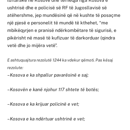
luftarake në Kosovë dhe tërheqja nga Kosova e
ushtrisë dhe e policisë së RF të Jugosllavisë së
atëhershme, jep mundësinë që në kushte të posaçme
një pjesë e personelit të mundë të kthehet, “me
mbikëqyrjen e pranisë ndërkombëtare të sigurisë, e
pikërisht në masë të kufizuar të darkorduar (qindra
vetë dhe jo mijëra vetë”.
E ashtuquajtura rezolutë 1244 ka vdekur qëmoti. Pas kësaj
rezolute:
– Kosova e ka shpallur pavarësinë e saj;
– Kosovën e kanë njohur 117 shtete të botës;
– Kosova e ka krijuar policinë e vet;
– Kosova e ka ndërtuar ushtrinë e vet;