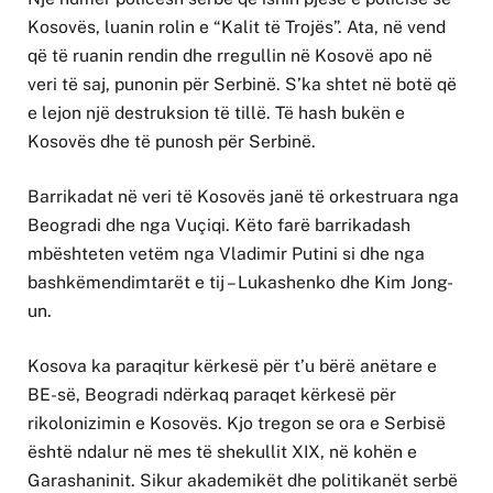
Kosovës, luanin rolin e “Kalit të Trojës”. Ata, në vend
që të ruanin rendin dhe rregullin në Kosovë apo në
veri të saj, punonin për Serbinë. S’ka shtet në botë që
e lejon një destruksion të tillë. Të hash bukën e
Kosovës dhe të punosh për Serbinë.
Barrikadat në veri të Kosovës janë të orkestruara nga
Beogradi dhe nga Vuçiqi. Këto farë barrikadash
mbështeten vetëm nga Vladimir Putini si dhe nga
bashkëmendimtarët e tij – Lukashenko dhe Kim Jong-
un.
Kosova ka paraqitur kërkesë për t’u bërë anëtare e
BE-së, Beogradi ndërkaq paraqet kërkesë për
rikolonizimin e Kosovës. Kjo tregon se ora e Serbisë
është ndalur në mes të shekullit XIX, në kohën e
Garashaninit. Sikur akademikët dhe politikanët serbë