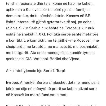
të ishin racionalë dhe të shkonin në hap me kohën,
aplikimin e Kosovës për t’u bërë pjesë e familjes
demokratike, do ta përshëndetnin. Kosova në BE
është interes i të gjithë qytetarëve të saj, po edhe i
rajonit. Sikur Serbia nuk është në Evropë, sikur nuk
është në shekullin XXI. Politika serbe është metaforë
e konfliktit, e konfliktit me të gjithë – me Kosovën, me
shqiptarët, me kroatët, me malazeztë, me boshnjakët,
me bullgarët. Ata ende mendojnë se kundër tyre na
qenkëshin: CIA, Vatikani, Berlini dhe Vjena.
A ka inteligjencie kjo Serbi?! Turp!
Evropë, Amerikë! Serbia s’mbushet dot me mend pa ia
bërë me dije në mënyrë të prerë se kolonializmi serb
në Kosovë ka marrë fund sot e mot.