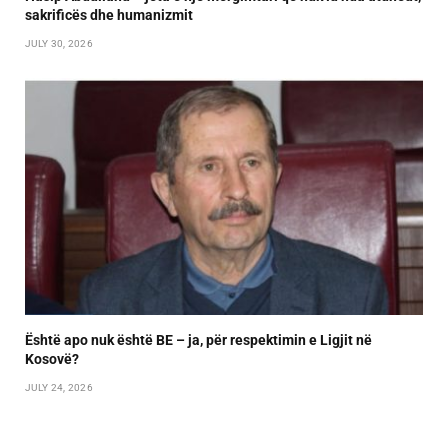
sakrificës dhe humanizmit
JULY 30, 2026
Është apo nuk është BE – ja, për respektimin e Ligjit në
Kosovë?
JULY 24, 2026