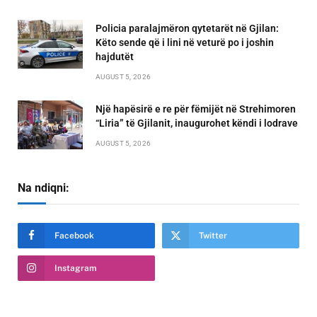
Policia paralajmëron qytetarët në Gjilan:
Këto sende që i lini në veturë po i joshin
hajdutët
AUGUST 5, 2026
Një hapësirë e re për fëmijët në Strehimoren
“Liria” të Gjilanit, inaugurohet këndi i lodrave
AUGUST 5, 2026
Na ndiqni:
Facebook
Twitter
Instagram