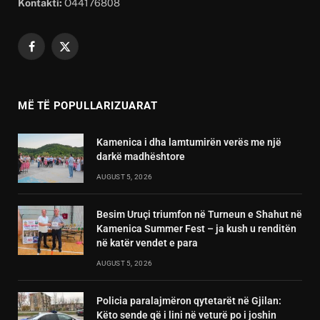
Kontakti:
O44176808
Facebook
X
(Twitter)
MË TË POPULLARIZUARAT
Kamenica i dha lamtumirën verës me një
darkë madhështore
AUGUST 5, 2026
Besim Uruçi triumfon në Turneun e Shahut në
Kamenica Summer Fest – ja kush u renditën
në katër vendet e para
AUGUST 5, 2026
Policia paralajmëron qytetarët në Gjilan:
Këto sende që i lini në veturë po i joshin