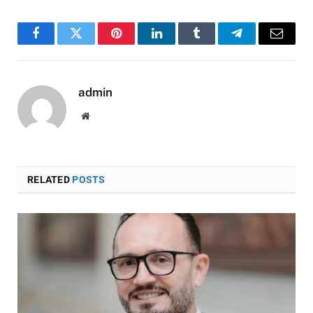
Facebook
Twitter
Pinterest
LinkedIn
Tumblr
Telegram
Email
admin
Website
RELATED
POSTS