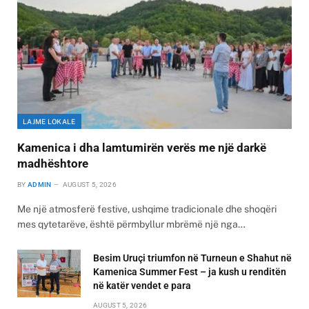
LAJME LOKALE
Kamenica i dha lamtumirën verës me një darkë
madhështore
BY
ADMIN
AUGUST 5, 2026
Me një atmosferë festive, ushqime tradicionale dhe shoqëri
mes qytetarëve, është përmbyllur mbrëmë një nga…
Besim Uruçi triumfon në Turneun e Shahut në
Kamenica Summer Fest – ja kush u renditën
në katër vendet e para
AUGUST 5, 2026