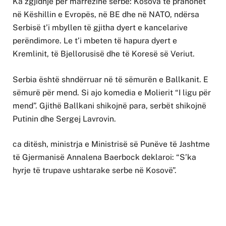
Ka zgjidhje për marrëzinë serbe: Kosova të pranohet
në Këshillin e Evropës, në BE dhe në NATO, ndërsa
Serbisë t’i mbyllen të gjitha dyert e kancelarive
perëndimore. Le t’i mbeten të hapura dyert e
Kremlinit, të Bjellorusisë dhe të Koresë së Veriut.
Serbia është shndërruar në të sëmurën e Ballkanit. E
sëmurë për mend. Si ajo komedia e Molierit “I ligu për
mend”. Gjithë Ballkani shikojnë para, serbët shikojnë
Putinin dhe Sergej Lavrovin.
ca ditësh, ministrja e Ministrisë së Punëve të Jashtme
të Gjermanisë Annalena Baerbock deklaroi: “S’ka
hyrje të trupave ushtarake serbe në Kosovë”.