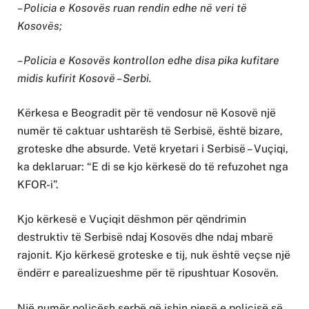
– Policia e Kosovës ruan rendin edhe në veri të
Kosovës;
– Policia e Kosovës kontrollon edhe disa pika kufitare
midis kufirit Kosovë – Serbi.
Kërkesa e Beogradit për të vendosur në Kosovë një
numër të caktuar ushtarësh të Serbisë, është bizare,
groteske dhe absurde. Vetë kryetari i Serbisë – Vuçiqi,
ka deklaruar: “E di se kjo kërkesë do të refuzohet nga
KFOR-i”.
Kjo kërkesë e Vuçiqit dëshmon për qëndrimin
destruktiv të Serbisë ndaj Kosovës dhe ndaj mbarë
rajonit. Kjo kërkesë groteske e tij, nuk është veçse një
ëndërr e parealizueshme për të ripushtuar Kosovën.
Një numër policësh serbë që ishin pjesë e policisë së