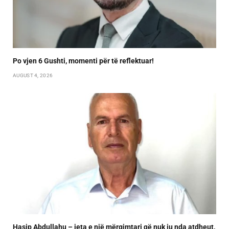
Po vjen 6 Gushti, momenti për të reflektuar!
AUGUST 4, 2026
Hasip Abdullahu – jeta e një mërgimtari që nuk iu nda atdheut,