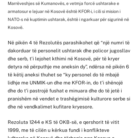
Marrëveshjes së Kumanovës, e vetmja forcë ushtarake e
armatosur e lejuar në Kosovë është KFOR-i, i cili si mision i
NATO-s në kuptimin ushtarak, është i ngarkuar për sigurinë në
Kosovë.
Në pikën 4 të Rezolutës parashikohet që “një numri të
dakorduar të personelit ushtarak dhe policor jugosllav
dhe serb, t’i lejohet kthimi në Kosovë, për të kryer
detyra në përputhje me aneksin dy”, ndërsa në pikën 6
të këtij aneksi thuhet se “ky personel do të mbajë
lidhje me UNMIK-un dhe me KFOR-in, do t’i shënojë
dhe do t’i pastrojë fushat e minuara dhe do të jetë i
pranishëm në vendet e trashëgimisë kulturore serbe si
dhe në vendkalimet kufitare kryesore.
Rezoluta 1244 e KS të OKB-së, e qershorit të vitit
1999, me të cilën u kërkua fundi i konflikteve