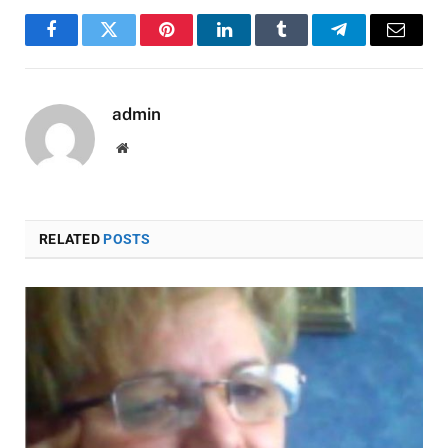
Facebook
Twitter
Pinterest
LinkedIn
Tumblr
Telegram
Email
admin
Website
RELATED
POSTS