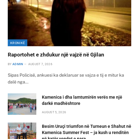
KRONIKË
Raportohet e zhdukur një vajzë në Gjilan
BY
ADMIN
AUGUST 7, 2026
Sipas Policisë, ankuesi ka deklaruar se vajza e tij e mitur ka
dalë nga…
Kamenica i dha lamtumirën verës me një
darkë madhështore
AUGUST 5, 2026
Besim Uruçi triumfon në Turneun e Shahut në
Kamenica Summer Fest – ja kush u renditën
në katër vendet e para