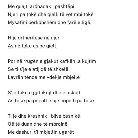
Më quajti ardhacak i pashtëpi
Njeri pa tokë dhe qielli të vet mbi tokë
Mysafir i përkohshëm dhe farë e ligë.
Hije drthëritëse ne ajër
As në tokë as në qiell
Por në rrugën e gjakut kafkën la kujtim
Se ti s’je e atij që të shkelë
Lavrën tënde me vdekje mbjellë
S’je tokë e gjithkujt dhe e askujt
As tokë pa popull e një populli pa tokë
Ti je dhe kreshnik i bijve besnikë
Që të duan dhe të mbrojnë
Me dashuri t’i mbjellin ugarët