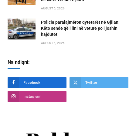
AUGUST 5, 2026
Policia paralajmëron qytetarët në Gjilan:
Këto sende që i lini në veturë po i joshin
hajdutët
AUGUST 5, 2026
Na ndiqni:
Facebook
Twitter
Instagram