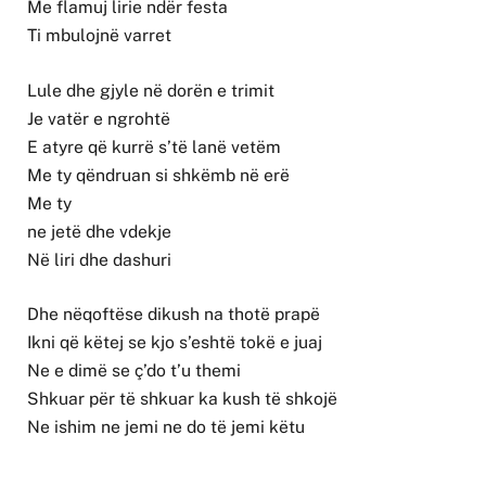
Me flamuj lirie ndër festa
Ti mbulojnë varret
Lule dhe gjyle në dorën e trimit
Je vatër e ngrohtë
E atyre që kurrë s’të lanë vetëm
Me ty qëndruan si shkëmb në erë
Me ty
ne jetë dhe vdekje
Në liri dhe dashuri
Dhe nëqoftëse dikush na thotë prapë
Ikni që këtej se kjo s’eshtë tokë e juaj
Ne e dimë se ç’do t’u themi
Shkuar për të shkuar ka kush të shkojë
Ne ishim ne jemi ne do të jemi këtu