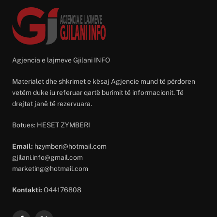
Agjencia e lajmeve Gjilani INFO
Materialet dhe shkrimet e kësaj Agjencie mund të përdoren
vetëm duke iu referuar qartë burimit të informacionit. Të
drejtat janë të rezervuara.
Botues: HESET ZYMBERI
Email:
hzymberi@hotmail.com
gjilani.info@gmail.com
marketing@hotmail.com
Kontakti:
O44176808