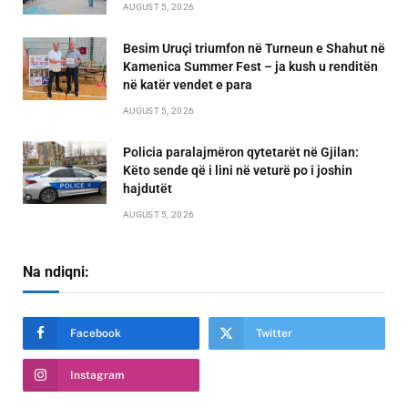
AUGUST 5, 2026
Besim Uruçi triumfon në Turneun e Shahut në
Kamenica Summer Fest – ja kush u renditën
në katër vendet e para
AUGUST 5, 2026
Policia paralajmëron qytetarët në Gjilan:
Këto sende që i lini në veturë po i joshin
hajdutët
AUGUST 5, 2026
Na ndiqni:
Facebook
Twitter
Instagram