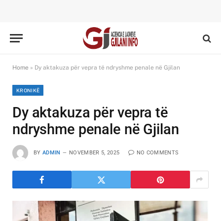
Home
»
Dy aktakuza për vepra të ndryshme penale në Gjilan
KRONIKË
Dy aktakuza për vepra të
ndryshme penale në Gjilan
BY
ADMIN
NOVEMBER 5, 2025
NO COMMENTS