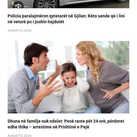
Policia paralajmëron qytetarët në Gjilan: Këto sende që i lini
në veturë po i joshin hajdutët
AUGUST 5, 2026
Dhuna në familje nuk ndalet: Pesë raste pët 24 orë, përdoret
edhe thika – arrestime në Prishtinë e Pejë
AUGUST 5, 2026