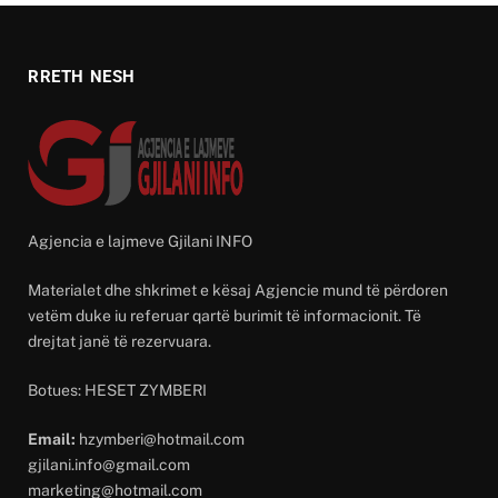
RRETH NESH
Agjencia e lajmeve Gjilani INFO
Materialet dhe shkrimet e kësaj Agjencie mund të përdoren
vetëm duke iu referuar qartë burimit të informacionit. Të
drejtat janë të rezervuara.
Botues: HESET ZYMBERI
Email:
hzymberi@hotmail.com
gjilani.info@gmail.com
marketing@hotmail.com