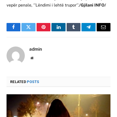
vepër penale, ‘’Lëndimi i lehtë trupor’’.
/Gjilani INFO/
Facebook
Twitter
Pinterest
LinkedIn
Tumblr
Telegram
Email
admin
Website
RELATED
POSTS