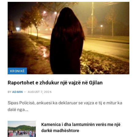
KRONIKË
Raportohet e zhdukur një vajzë në Gjilan
BY
ADMIN
AUGUST 7, 2026
Sipas Policisë, ankuesi ka deklaruar se vajza e tij e mitur ka
dalë nga…
Kamenica i dha lamtumirën verës me një
darkë madhështore