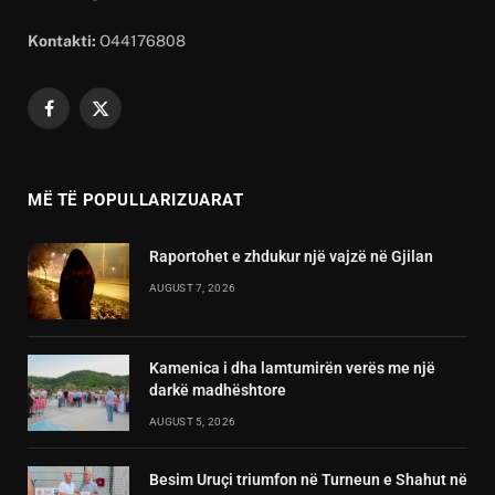
Kontakti:
O44176808
Facebook
X
(Twitter)
MË TË POPULLARIZUARAT
Raportohet e zhdukur një vajzë në Gjilan
AUGUST 7, 2026
Kamenica i dha lamtumirën verës me një
darkë madhështore
AUGUST 5, 2026
Besim Uruçi triumfon në Turneun e Shahut në