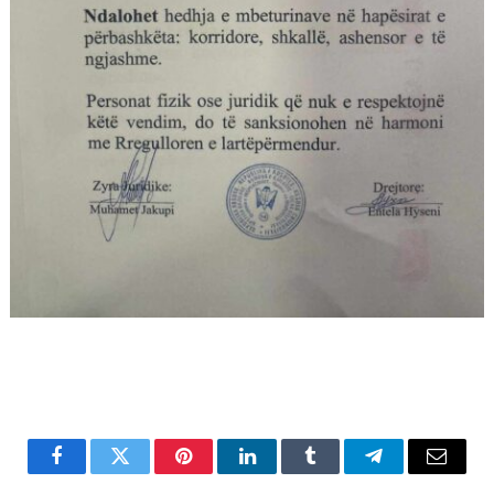
Facebook
Twitter
Pinterest
LinkedIn
Tumblr
Telegram
Email