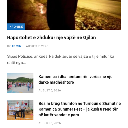
KRONIKË
Raportohet e zhdukur një vajzë në Gjilan
BY
ADMIN
AUGUST 7, 2026
Sipas Policisë, ankuesi ka deklaruar se vajza e tij e mitur ka
dalë nga…
Kamenica i dha lamtumirën verës me një
darkë madhështore
AUGUST 5, 2026
Besim Uruçi triumfon në Turneun e Shahut në
Kamenica Summer Fest – ja kush u renditën
në katër vendet e para
AUGUST 5, 2026