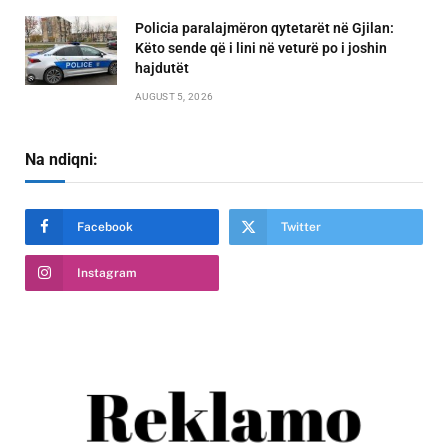
Policia paralajmëron qytetarët në Gjilan:
Këto sende që i lini në veturë po i joshin
hajdutët
AUGUST 5, 2026
Na ndiqni:
Facebook
Twitter
Instagram