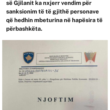
së Gjilanit ka nxjerr vendim për
sanksionim të të gjithë personave
që hedhin mbeturina në hapësira të
përbashkëta.