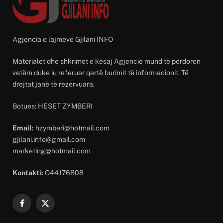
Agjencia e lajmeve Gjilani INFO
Materialet dhe shkrimet e kësaj Agjencie mund të përdoren
vetëm duke iu referuar qartë burimit të informacionit. Të
drejtat janë të rezervuara.
Botues: HESET ZYMBERI
Email:
hzymberi@hotmail.com
gjilani.info@gmail.com
marketing@hotmail.com
Kontakti:
O44176808
Facebook
X
(Twitter)