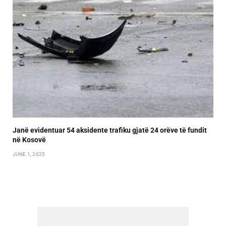
Janë evidentuar 54 aksidente trafiku gjatë 24 orëve të fundit
në Kosovë
JUNE 1, 2025