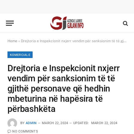
Home
»
Drejtoria e Inspekcionit nxjerr vendim për sanksionim të të gjithë personave që hedhin mbeturina në hapësira të përbashkëta
KOMERCIALE
Drejtoria e Inspekcionit nxjerr
vendim për sanksionim të të
gjithë personave që hedhin
mbeturina në hapësira të
përbashkëta
BY
ADMIN
MARCH 22, 2024
UPDATED:
MARCH 22, 2024
NO COMMENTS