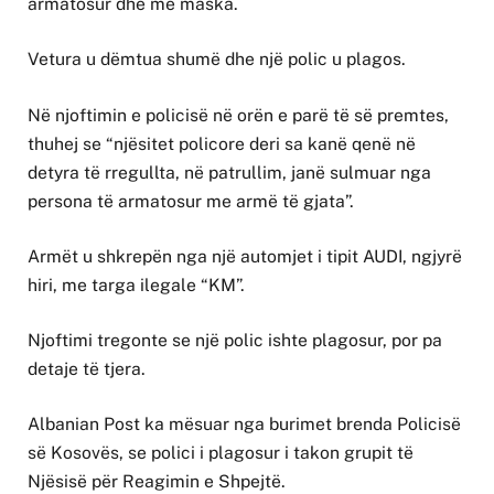
armatosur dhe me maska.
Vetura u dëmtua shumë dhe një polic u plagos.
Në njoftimin e policisë në orën e parë të së premtes,
thuhej se “njësitet policore deri sa kanë qenë në
detyra të rregullta, në patrullim, janë sulmuar nga
persona të armatosur me armë të gjata”.
Armët u shkrepën nga një automjet i tipit AUDI, ngjyrë
hiri, me targa ilegale “KM”.
Njoftimi tregonte se një polic ishte plagosur, por pa
detaje të tjera.
Albanian Post ka mësuar nga burimet brenda Policisë
së Kosovës, se polici i plagosur i takon grupit të
Njësisë për Reagimin e Shpejtë.