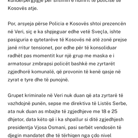
kundërpërgjigje për shtimin e numrit të policisë së
Kosovës atje.
Por, arsyeja përse Policia e Kosovës shtoi prezencën
në Veri, siç e ka shpjeguar edhe vetë Sveçla, ishte
pasiguria e qytetarëve të Kosovës në atë zonë prejse
janë rritur tensionet, por edhe për të konsoliduar
radhët pas momentit kur një grup me maska e i
armatosur zmbrapsi policët bashkë me zyrtarët
zgjedhorë komunalë, që provonin të kenë qasje në
zyrat e tyre dhe të punojnë.
Grupet kriminale në Veri nuk duan që ata zyrtarë të
vazhdojnë punën, sepse me direktiva të Listës Serbe,
ata nuk duan as mbajte të zgjedhjeve me 18 e 25
dhjetor, data këto që i ka shpallur si ditë zgjedhjesh
presidentja Vjosa Osmani, pasi serbët vendosën të
djegin mandatet dhe të tërhiqen nga çdo nivel