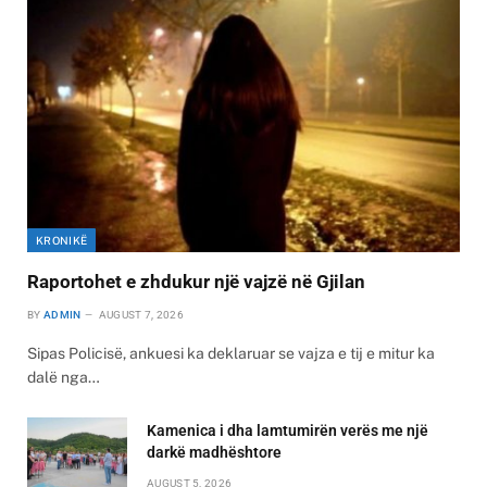
KRONIKË
Raportohet e zhdukur një vajzë në Gjilan
BY
ADMIN
AUGUST 7, 2026
Sipas Policisë, ankuesi ka deklaruar se vajza e tij e mitur ka
dalë nga…
Kamenica i dha lamtumirën verës me një
darkë madhështore
AUGUST 5, 2026