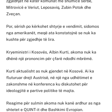
zgjedhjet në katër komunat me shumicë serbe,
Mitrovicë e Veriut, Leposaviq, Zubin Potok dhe
Zveçan.
Por, sërish po kërkohet shtyrje e vendimit, sidomos
nga amerikanët, meqë ata konstatojnë se nuk ka
kushte për zgjedhje të lira.
Kryeministri i Kosovës, Albin Kurti, akoma nuk ka
dhënë një prononcim për çfarë ndodhi mbrëmë.
Kurti aktualisht as nuk gjendet në Kosovë. Ai ka
fluturuar drejt Austrisë, në një nga udhëtimet e
zakonshme në konferenca ku diskutohet për
ideologjitë e partive politike të majta.
Reagime për sulmin akoma nuk kanë ardhur as nga
shtetet e QUINT-it dhe Bashkimi Evropian.