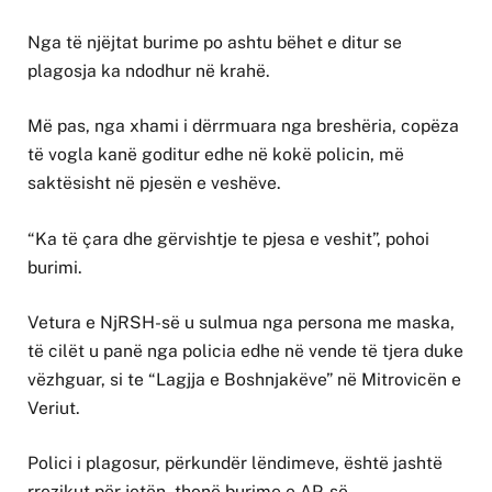
Nga të njëjtat burime po ashtu bëhet e ditur se
plagosja ka ndodhur në krahë.
Më pas, nga xhami i dërrmuara nga breshëria, copëza
të vogla kanë goditur edhe në kokë policin, më
saktësisht në pjesën e veshëve.
“Ka të çara dhe gërvishtje te pjesa e veshit”, pohoi
burimi.
Vetura e NjRSH-së u sulmua nga persona me maska,
të cilët u panë nga policia edhe në vende të tjera duke
vëzhguar, si te “Lagjja e Boshnjakëve” në Mitrovicën e
Veriut.
Polici i plagosur, përkundër lëndimeve, është jashtë
rrezikut për jetën, thonë burime e AP-së.