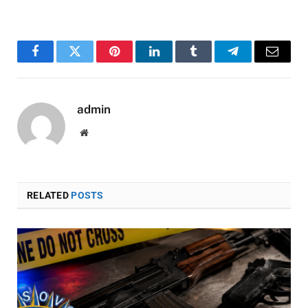
Facebook
Twitter
Pinterest
LinkedIn
Tumblr
Telegram
Email
admin
Website
RELATED
POSTS