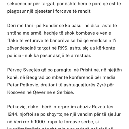
sekuencuar për targat, por është hera e parë që është
plagosur një pjesëtar i forcave të rendit.
Deri më tani – përkundër se ka pasur në disa raste të
shtëna me armë, hedhje të shok bombave e vënie
flake të veturave të banorëve serbë që vendosnin t’i
zëvendësojnë targat në RKS, ashtu siç ua kërkonte
policia – nuk ka pasur asnjë të arrestuar.
Përveç Sveçlës që po paraqitej në Prishtinë, në njëjtën
kohë, në Beograd po mbante konferencë për media
Petar Petkoviç, drejtor i të ashtuquajturës Zyrë për
Kosovën në Qeverinë e Serbisë.
Petkoviç, duke i bërë interpretim abuziv Rezolutës
1244, njoftoi se po shqyrtojnë një vendim për të sjellur
në Veri rreth 1000 trupa të forcave serbe, si