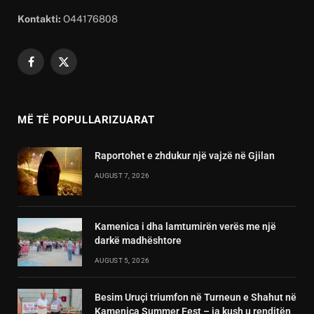
Kontakti:
O44176808
Facebook
X
(Twitter)
MË TË POPULLARIZUARAT
Raportohet e zhdukur një vajzë në Gjilan
AUGUST 7, 2026
Kamenica i dha lamtumirën verës me një
darkë madhështore
AUGUST 5, 2026
Besim Uruçi triumfon në Turneun e Shahut në
Kamenica Summer Fest – ja kush u renditën