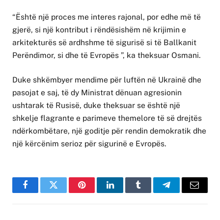
“Është një proces me interes rajonal, por edhe më të
gjerë, si një kontribut i rëndësishëm në krijimin e
arkitekturës së ardhshme të sigurisë si të Ballkanit
Perëndimor, si dhe të Evropës ”, ka theksuar Osmani.
Duke shkëmbyer mendime për luftën në Ukrainë dhe
pasojat e saj, të dy Ministrat dënuan agresionin
ushtarak të Rusisë, duke theksuar se është një
shkelje flagrante e parimeve themelore të së drejtës
ndërkombëtare, një goditje për rendin demokratik dhe
një kërcënim serioz për sigurinë e Evropës.
Facebook
Twitter
Pinterest
LinkedIn
Tumblr
Telegram
Email