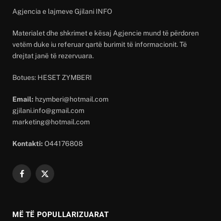
Agjencia e lajmeve Gjilani INFO
Materialet dhe shkrimet e kësaj Agjencie mund të përdoren
vetëm duke iu referuar qartë burimit të informacionit. Të
drejtat janë të rezervuara.
Botues: HESET ZYMBERI
Email:
hzymberi@hotmail.com
gjilani.info@gmail.com
marketing@hotmail.com
Kontakti:
O44176808
Facebook
X
(Twitter)
MË TË POPULLARIZUARAT