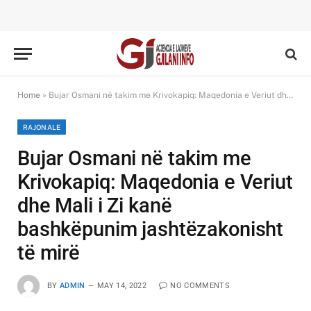
Home
»
Bujar Osmani në takim me Krivokapiq: Maqedonia e Veriut dhe Mali i Zi kanë bashkëpunim jashtëzakonisht të mirë
RAJONALE
Bujar Osmani në takim me
Krivokapiq: Maqedonia e Veriut
dhe Mali i Zi kanë
bashkëpunim jashtëzakonisht
të mirë
BY
ADMIN
MAY 14, 2022
NO COMMENTS