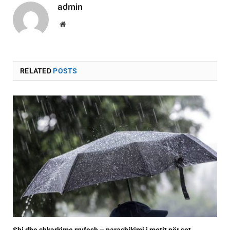
admin
Website
RELATED
POSTS
Shi dhe shkarkime rrufesh – parashikimi i motit për sot