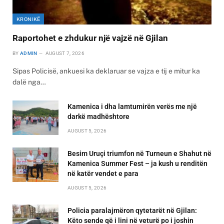
KRONIKË
Raportohet e zhdukur një vajzë në Gjilan
BY
ADMIN
AUGUST 7, 2026
Sipas Policisë, ankuesi ka deklaruar se vajza e tij e mitur ka
dalë nga…
Kamenica i dha lamtumirën verës me një
darkë madhështore
AUGUST 5, 2026
Besim Uruçi triumfon në Turneun e Shahut në
Kamenica Summer Fest – ja kush u renditën
në katër vendet e para
AUGUST 5, 2026
Policia paralajmëron qytetarët në Gjilan:
Këto sende që i lini në veturë po i joshin