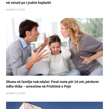
në veturë po i joshin hajdutët
AUGUST 5, 2026
Dhuna në familje nuk ndalet: Pesë raste pët 24 orë, përdoret
edhe thika – arrestime në Prishtinë e Pejë
AUGUST 5, 2026