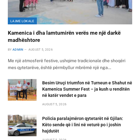
LAJME LOKALE
Kamenica i dha lamtumirën verës me një darkë
madhështore
BY
ADMIN
AUGUST 5, 2026
Me një atmosferë festive, ushqime tradicionale dhe shoqëri
mes qytetarëve, është përmbyllur mbrëmë një nga…
Besim Uruçi triumfon në Turneun e Shahut në
Kamenica Summer Fest – ja kush u renditën
në katër vendet e para
AUGUST 5, 2026
Policia paralajmëron qytetarët në Gjilan:
Këto sende që i lini në veturë po i joshin
hajdutët
AUGUST 5, 2026