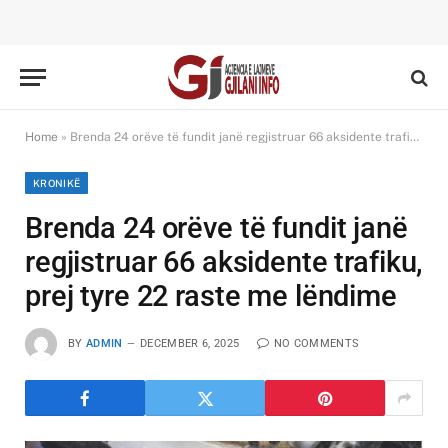
Home
»
Brenda 24 orëve të fundit janë regjistruar 66 aksidente trafiku, prej tyre 22 raste me lëndime
KRONIKË
Brenda 24 orëve të fundit janë
regjistruar 66 aksidente trafiku,
prej tyre 22 raste me lëndime
BY
ADMIN
DECEMBER 6, 2025
NO COMMENTS