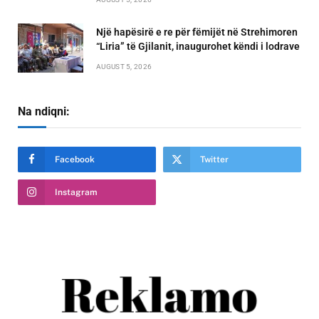
Një hapësirë e re për fëmijët në Strehimoren
“Liria” të Gjilanit, inaugurohet këndi i lodrave
AUGUST 5, 2026
Na ndiqni:
Facebook
Twitter
Instagram