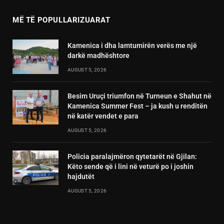
MË TË POPULLARIZUARAT
Kamenica i dha lamtumirën verës me një
darkë madhështore
AUGUST 5, 2026
Besim Uruçi triumfon në Turneun e Shahut në
Kamenica Summer Fest – ja kush u renditën
në katër vendet e para
AUGUST 5, 2026
Policia paralajmëron qytetarët në Gjilan:
Këto sende që i lini në veturë po i joshin
hajdutët
AUGUST 5, 2026