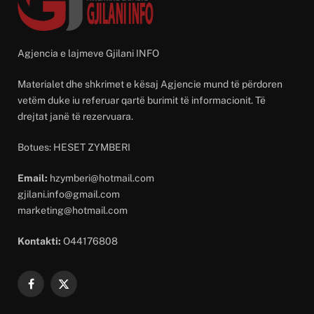
Agjencia e lajmeve Gjilani INFO
Materialet dhe shkrimet e kësaj Agjencie mund të përdoren
vetëm duke iu referuar qartë burimit të informacionit. Të
drejtat janë të rezervuara.
Botues: HESET ZYMBERI
Email:
hzymberi@hotmail.com
gjilani.info@gmail.com
marketing@hotmail.com
Kontakti:
O44176808
Facebook
X
(Twitter)