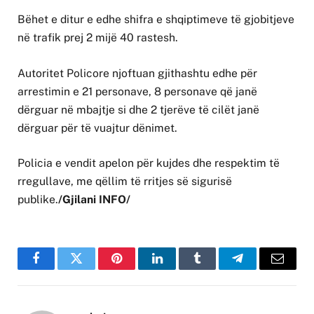
Bëhet e ditur e edhe shifra e shqiptimeve të gjobitjeve
në trafik prej 2 mijë 40 rastesh.
Autoritet Policore njoftuan gjithashtu edhe për
arrestimin e 21 personave, 8 personave që janë
dërguar në mbajtje si dhe 2 tjerëve të cilët janë
dërguar për të vuajtur dënimet.
Policia e vendit apelon për kujdes dhe respektim të
rregullave, me qëllim të rritjes së sigurisë
publike.
/Gjilani INFO/
Facebook
Twitter
Pinterest
LinkedIn
Tumblr
Telegram
Email