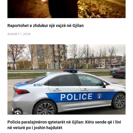
Raportohet e zhdukur një vajzë në Gjilan
AUGUST 7, 2026
Policia paralajmëron qytetarët në Gjilan: Këto sende që i lini
në veturë po i joshin hajdutët