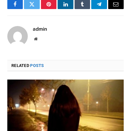
Facebook
Twitter
Pinterest
LinkedIn
Tumblr
Telegram
Email
admin
Website
RELATED
POSTS