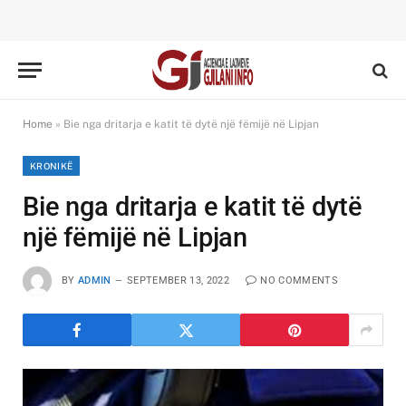
Home
»
Bie nga dritarja e katit të dytë një fëmijë në Lipjan
KRONIKË
Bie nga dritarja e katit të dytë
një fëmijë në Lipjan
BY
ADMIN
SEPTEMBER 13, 2022
NO COMMENTS