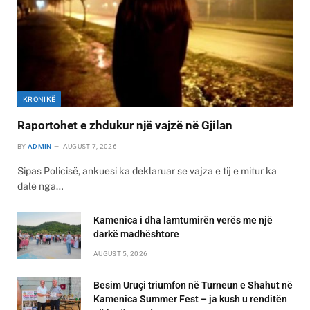
KRONIKË
Raportohet e zhdukur një vajzë në Gjilan
BY
ADMIN
AUGUST 7, 2026
Sipas Policisë, ankuesi ka deklaruar se vajza e tij e mitur ka
dalë nga…
Kamenica i dha lamtumirën verës me një
darkë madhështore
AUGUST 5, 2026
Besim Uruçi triumfon në Turneun e Shahut në
Kamenica Summer Fest – ja kush u renditën