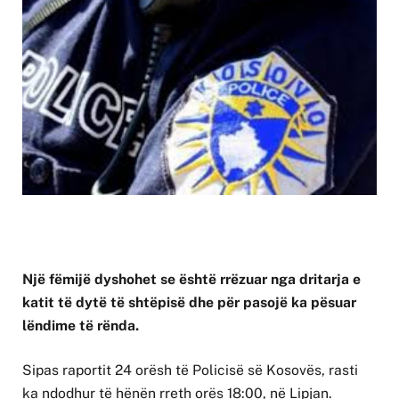
Një fëmijë dyshohet se është rrëzuar nga dritarja e
katit të dytë të shtëpisë dhe për pasojë ka pësuar
lëndime të rënda.
Sipas raportit 24 orësh të Policisë së Kosovës, rasti
ka ndodhur të hënën rreth orës 18:00, në Lipjan.