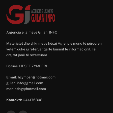
Agjencia e lajmeve Gjilani INFO
Materialet dhe shkrimet e kësaj Agjencie mund të përdoren
vetëm duke iu referuar qartë burimit të informacionit. Të
drejtat janë të rezervuara.
Botues: HESET ZYMBERI
Email:
hzymberi@hotmail.com
gjilani.info@gmail.com
marketing@hotmail.com
Kontakti:
O44176808