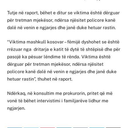
Tutje në raport, bëhet e ditur se viktima është dërguar
për tretman mjekësor, ndërsa njësitet policore kanë
dalë në venin e ngjarjes dhe janë duke hetuar rastin.
“Viktima mashkull kosovar – fëmijë dyshohet se është
rrëzuar nga dritarja e katit të dytë të shtëpisë dhe për
pasojë ka pësuar lëndime të rënda. Viktima është
dërguar për tretman mjekësor, ndërsa njësitet
policore kanë dalë në venin e ngjarjes dhe janë duke
hetuar rastin”, thuhet në raport.
Ndërkaq, në konsultim me prokurorin, pritet që më
vonë të bëhet intervistimi i familjarëve lidhur me
ngjarjen.