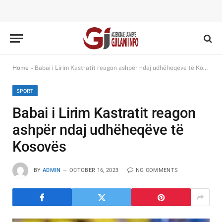
Home
»
Babai i Lirim Kastratit reagon ashpër ndaj udhëheqëve të Kosovës
SPORT
Babai i Lirim Kastratit reagon
ashpër ndaj udhëheqëve të
Kosovës
BY
ADMIN
OCTOBER 16, 2023
NO COMMENTS