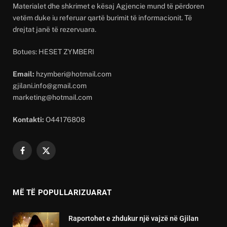
Materialet dhe shkrimet e kësaj Agjencie mund të përdoren
vetëm duke iu referuar qartë burimit të informacionit. Të
drejtat janë të rezervuara.
Botues: HESET ZYMBERI
Email:
hzymberi@hotmail.com
gjilani.info@gmail.com
marketing@hotmail.com
Kontakti:
O44176808
Facebook
X
(Twitter)
MË TË POPULLARIZUARAT
Raportohet e zhdukur një vajzë në Gjilan