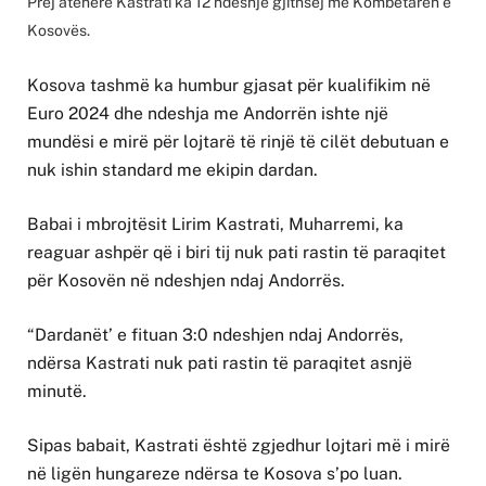
Prej atëherë Kastrati ka 12 ndeshje gjithsej me Kombëtaren e
Kosovës.
Kosova tashmë ka humbur gjasat për kualifikim në
Euro 2024 dhe ndeshja me Andorrën ishte një
mundësi e mirë për lojtarë të rinjë të cilët debutuan e
nuk ishin standard me ekipin dardan.
Babai i mbrojtësit Lirim Kastrati, Muharremi, ka
reaguar ashpër që i biri tij nuk pati rastin të paraqitet
për Kosovën në ndeshjen ndaj Andorrës.
“Dardanët’ e fituan 3:0 ndeshjen ndaj Andorrës,
ndërsa Kastrati nuk pati rastin të paraqitet asnjë
minutë.
Sipas babait, Kastrati është zgjedhur lojtari më i mirë
në ligën hungareze ndërsa te Kosova s’po luan.