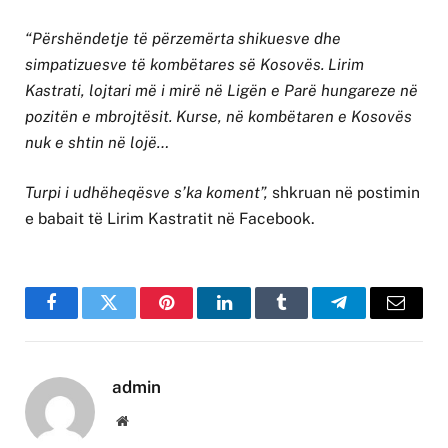
“Përshëndetje të përzemërta shikuesve dhe
simpatizuesve të kombëtares së Kosovës. Lirim
Kastrati, lojtari më i mirë në Ligën e Parë hungareze në
pozitën e mbrojtësit. Kurse, në kombëtaren e Kosovës
nuk e shtin në lojë…
Turpi i udhëheqësve s’ka koment”,
shkruan në postimin
e babait të Lirim Kastratit në Facebook.
Facebook
Twitter
Pinterest
LinkedIn
Tumblr
Telegram
Email
admin
Website