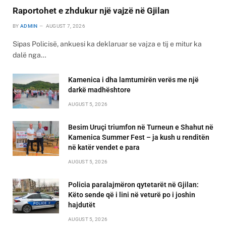
Raportohet e zhdukur një vajzë në Gjilan
BY
ADMIN
AUGUST 7, 2026
Sipas Policisë, ankuesi ka deklaruar se vajza e tij e mitur ka
dalë nga…
Kamenica i dha lamtumirën verës me një
darkë madhështore
AUGUST 5, 2026
Besim Uruçi triumfon në Turneun e Shahut në
Kamenica Summer Fest – ja kush u renditën
në katër vendet e para
AUGUST 5, 2026
Policia paralajmëron qytetarët në Gjilan:
Këto sende që i lini në veturë po i joshin
hajdutët
AUGUST 5, 2026