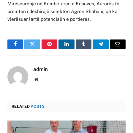
Mirëseardhje në Kombëtaren e Kosovës, Aurorës të
premten i dëshirojë selektori Agron Shabani, që ka
vlerësuar lartë potencialin e portieres.
Facebook
Twitter
Pinterest
LinkedIn
Tumblr
Telegram
Email
admin
Website
RELATED
POSTS