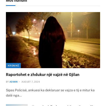
Mos humbni
KRONIKË
Raportohet e zhdukur një vajzë në Gjilan
BY
ADMIN
AUGUST 7, 2026
Sipas Policisë, ankuesi ka deklaruar se vajza e tij e mitur ka
dalë nga…