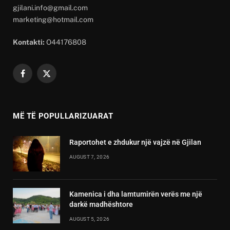
gjilani.info@gmail.com
marketing@hotmail.com
Kontakti:
O44176808
Facebook
X
(Twitter)
MË TË POPULLARIZUARAT
Raportohet e zhdukur një vajzë në Gjilan
AUGUST 7, 2026
Kamenica i dha lamtumirën verës me një
darkë madhështore
AUGUST 5, 2026