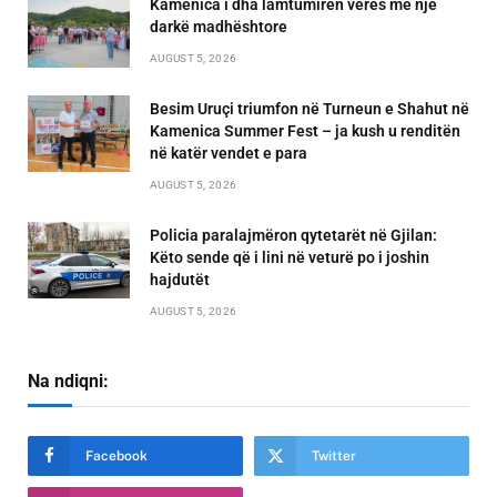
Kamenica i dha lamtumirën verës me një
darkë madhështore
AUGUST 5, 2026
Besim Uruçi triumfon në Turneun e Shahut në
Kamenica Summer Fest – ja kush u renditën
në katër vendet e para
AUGUST 5, 2026
Policia paralajmëron qytetarët në Gjilan:
Këto sende që i lini në veturë po i joshin
hajdutët
AUGUST 5, 2026
Na ndiqni:
Facebook
Twitter