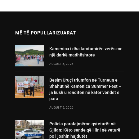
MË TË POPULLARIZUARAT
Kamenica i dha lamtumirën verës me
një darkë madhështore
AUGUST 5, 2026
Besim Uruçi triumfon në Turneun e
Shahut në Kamenica Summer Fest –
ja kush u renditën në katër vendet e
para
AUGUST 5, 2026
Policia paralajmëron qytetarët në
Gjilan: Këto sende që i lini në veturë
po i joshin hajdutët