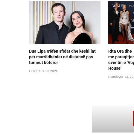
Dua Lipa rrëfen sfidat dhe këshillat
Rita Ora dhe 
për marrëdhëniet në distancë pas
me paraqitjen
turneut botëror
eventin e ‘Vo
House’
FEBRUARY 13, 2026
FEBRUARY 13, 20