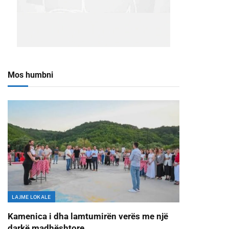
Mos humbni
LAJME LOKALE
Kamenica i dha lamtumirën verës me një
darkë madhështore