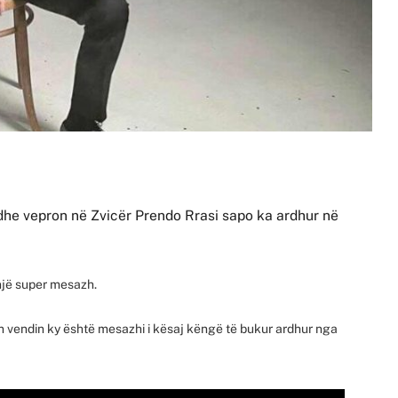
 dhe vepron në Zvicër Prendo Rrasi sapo ka ardhur në
.
 një super mesazh.
in vendin ky është mesazhi i kësaj këngë të bukur ardhur nga