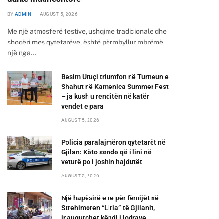
BY
ADMIN
AUGUST 5, 2026
Me një atmosferë festive, ushqime tradicionale dhe
shoqëri mes qytetarëve, është përmbyllur mbrëmë
një nga…
Besim Uruçi triumfon në Turneun e
Shahut në Kamenica Summer Fest
– ja kush u renditën në katër
vendet e para
AUGUST 5, 2026
Policia paralajmëron qytetarët në
Gjilan: Këto sende që i lini në
veturë po i joshin hajdutët
AUGUST 5, 2026
Një hapësirë e re për fëmijët në
Strehimoren “Liria” të Gjilanit,
inaugurohet këndi i lodrave