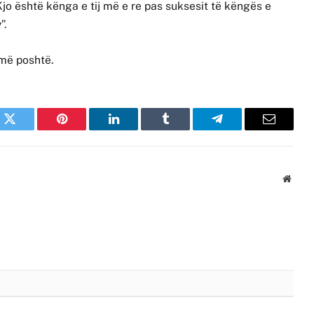
Kjo është kënga e tij më e re pas suksesit të këngës e
”.
 më poshtë.
k
Twitter
Pinterest
LinkedIn
Tumblr
Telegram
Email
Websi