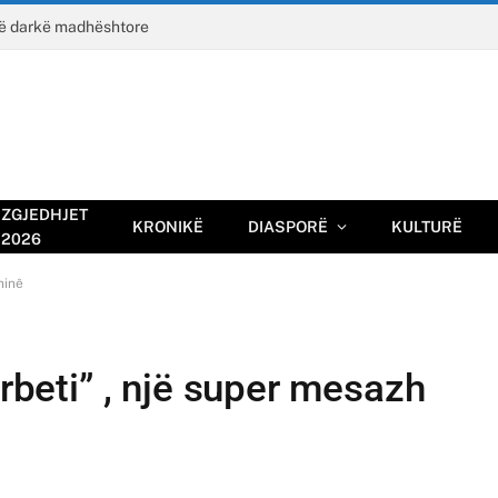
jë darkë madhështore
ZGJEDHJET
KRONIKË
DIASPORË
KULTURË
2026
ninê
urbeti” , një super mesazh