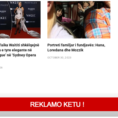
Taika Waititi shkëlqejnë
Portreti familjar i fundjavës: Hana,
 e tyre elegante në
Loredana dhe Mozzik
gue’ në ‘Sydney Opera
OCTOBER 30, 2023
26