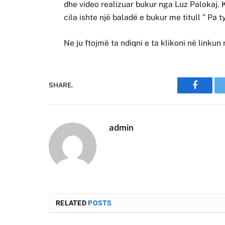
dhe video realizuar bukur nga Luz Palokaj. 
cila ishte një baladë e bukur me titull ” Pa ty
Ne ju ftojmë ta ndiqni e ta klikoni në linkun
SHARE.
Faceboo
admin
RELATED
POSTS