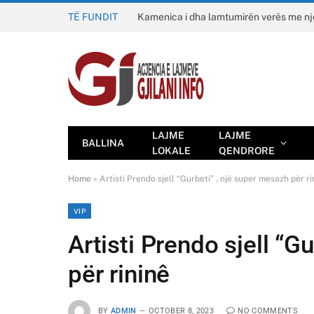
TË FUNDIT
Kamenica i dha lamtumirën verës me n
LAJME
LAJME
BALLINA
LOKALE
QENDRORE
Home
»
Artisti Prendo sjell “Gurbeti” , një super mesazh për ri
VIP
Artisti Prendo sjell “G
për rininê
BY
ADMIN
OCTOBER 8, 2023
NO COMMENTS