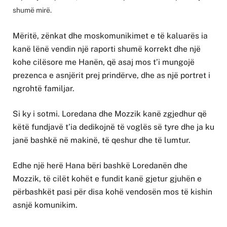
shumë mirë.
Mëritë, zënkat dhe moskomunikimet e të kaluarës ia
kanë lënë vendin një raporti shumë korrekt dhe një
kohe cilësore me Hanën, që asaj mos t’i mungojë
prezenca e asnjërit prej prindërve, dhe as një portret i
ngrohtë familjar.
Si ky i sotmi. Loredana dhe Mozzik kanë zgjedhur që
këtë fundjavë t’ia dedikojnë të voglës së tyre dhe ja ku
janë bashkë në makinë, të qeshur dhe të lumtur.
Edhe një herë Hana bëri bashkë Loredanën dhe
Mozzik, të cilët kohët e fundit kanë gjetur gjuhën e
përbashkët pasi për disa kohë vendosën mos të kishin
asnjë komunikim.