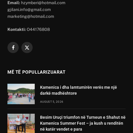
Email:
hzymberi@hotmail.com
gjilani.info@gmail.com
marketing@hotmail.com
Kontakti:
O44176808
Facebook
X
(Twitter)
MË TË POPULLARIZUARAT
Kamenica i dha lamtumirën verës me një
darkë madhështore
AUGUST 5, 2026
Besim Uruçi triumfon në Turneun e Shahut në
Kamenica Summer Fest – ja kush u renditën
në katër vendet e para