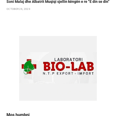
Soni Malaj dhe Albatrit Muqiqi sjellin këngën e re “E din se din”
OCTOBER 26, 2023
Mos humbni