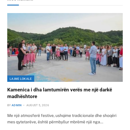
LAJME LOKALE
Kamenica i dha lamtumirën verës me një darkë
madhështore
BY
ADMIN
AUGUST 5, 2026
Me një atmosferë festive, ushqime tradicionale dhe shoqëri
mes qytetarëve, është përmbyllur mbrëmë një nga…