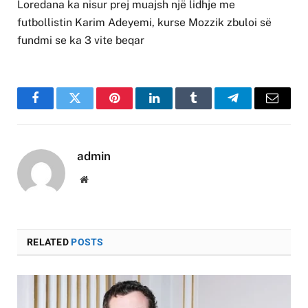
Loredana ka nisur prej muajsh një lidhje me
futbollistin Karim Adeyemi, kurse Mozzik zbuloi së
fundmi se ka 3 vite beqar
Facebook
Twitter
Pinterest
LinkedIn
Tumblr
Telegram
Email
admin
Website
RELATED
POSTS