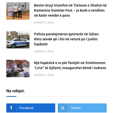
Besim Uruçi triumfon në Turneun e Shahut në
Kamenica Summer Fest – ja kush u renditën
në katër vendet e para
AUGUST 5, 2026
Policia paralajmëron qytetarët në Gjilan:
Këto sende që i lini në veturë po i joshin
hajdutët
AUGUST 5, 2026
Një hapësirë e re për fëmijët në Strehimoren
“Liria” të Gjilanit, inaugurohet këndi i lodrave
AUGUST 5, 2026
Na ndiqni:
Facebook
Twitter