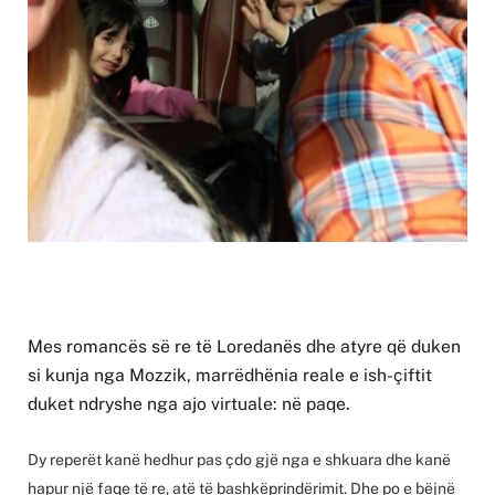
Mes romancës së re të Loredanës dhe atyre që duken
si kunja nga Mozzik, marrëdhënia reale e ish-çiftit
duket ndryshe nga ajo virtuale: në paqe.
Dy reperët kanë hedhur pas çdo gjë nga e shkuara dhe kanë
hapur një faqe të re, atë të bashkëprindërimit. Dhe po e bëjnë