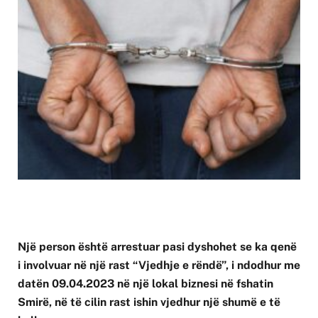
Një person është arrestuar pasi dyshohet se ka qenë
i involvuar në një rast “Vjedhje e rëndë”, i ndodhur me
datën 09.04.2023 në një lokal biznesi në fshatin
Smirë, në të cilin rast ishin vjedhur një shumë e të