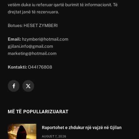
vetëm duke iu referuar qartë burimit të informacionit. Të
drejtat janë të rezervuara.
Botues: HESET ZYMBERI
Email:
hzymberi@hotmail.com
gjilani.info@gmail.com
marketing@hotmail.com
Kontakti:
O44176808
Facebook
X
(Twitter)
MË TË POPULLARIZUARAT
Raportohet e zhdukur një vajzë në Gjilan
AUGUST 7, 2026