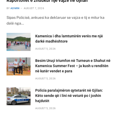
Raportohet e zhdukur një vajzë në Gjilan
BY
ADMIN
AUGUST 7, 2026
Sipas Policisë, ankuesi ka deklaruar se vajza e tij e mitur ka
dalë nga…
Kamenica i dha lamtumirën verës me një
darkë madhështore
AUGUST 5, 2026
Besim Uruçi triumfon në Turneun e Shahut në
Kamenica Summer Fest – ja kush u renditën
në katër vendet e para
AUGUST 5, 2026
Policia paralajmëron qytetarët në Gjilan:
Këto sende që i lini në veturë po i joshin
hajdutët
AUGUST 5, 2026