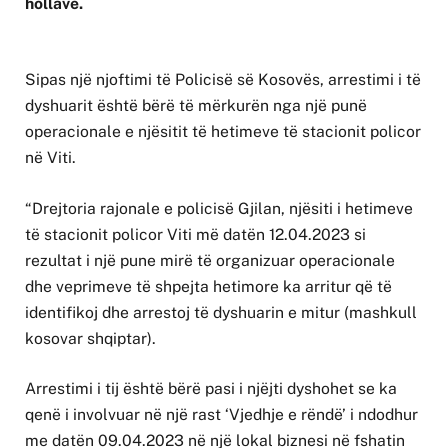
hollave.
Sipas një njoftimi të Policisë së Kosovës, arrestimi i të
dyshuarit është bërë të mërkurën nga një punë
operacionale e njësitit të hetimeve të stacionit policor
në Viti.
“Drejtoria rajonale e policisë Gjilan, njësiti i hetimeve
të stacionit policor Viti më datën 12.04.2023 si
rezultat i një pune mirë të organizuar operacionale
dhe veprimeve të shpejta hetimore ka arritur që të
identifikoj dhe arrestoj të dyshuarin e mitur (mashkull
kosovar shqiptar).
Arrestimi i tij është bërë pasi i njëjti dyshohet se ka
qenë i involvuar në një rast ‘Vjedhje e rëndë’ i ndodhur
me datën 09.04.2023 në një lokal biznesi në fshatin