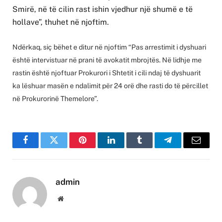
Smirë, në të cilin rast ishin vjedhur një shumë e të
hollave”, thuhet në njoftim.
Ndërkaq, siç bëhet e ditur në njoftim “Pas arrestimit i dyshuari
është intervistuar në prani të avokatit mbrojtës. Në lidhje me
rastin është njoftuar Prokurori i Shtetit i cili ndaj të dyshuarit
ka lëshuar masën e ndalimit për 24 orë dhe rasti do të përcillet
në Prokurorinë Themelore”.
Facebook
Twitter
Pinterest
LinkedIn
Tumblr
Telegram
Email
admin
Website