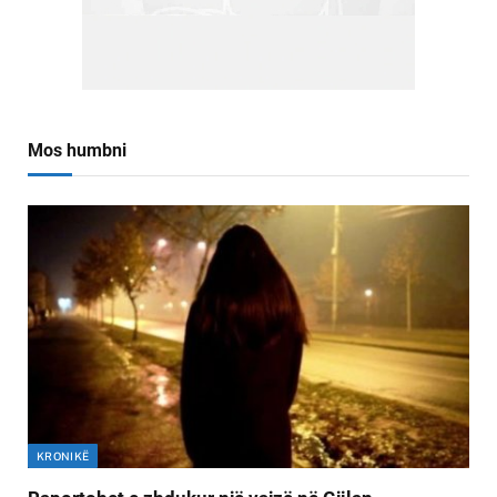
Mos humbni
KRONIKË