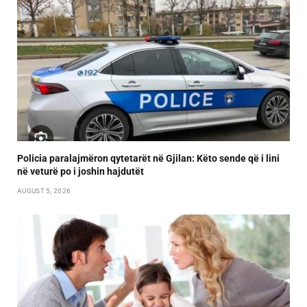
Policia paralajmëron qytetarët në Gjilan: Këto sende që i lini
në veturë po i joshin hajdutët
AUGUST 5, 2026