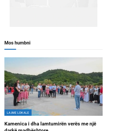
Mos humbni
LAJME LOKALE
Kamenica i dha lamtumirën verës me një
darkë madhështore