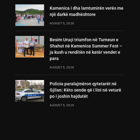
Kamenica i dha lamtumirën verës me
një darkë madhështore
AUGUST 5, 2026
Besim Uruçi triumfon në Turneun e
Shahut në Kamenica Summer Fest –
ja kush u renditën në katër vendet e
para
AUGUST 5, 2026
Policia paralajmëron qytetarët në
Gjilan: Këto sende që i lini në veturë
po i joshin hajdutët
AUGUST 5, 2026