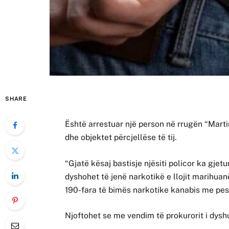
SHARE
Është arrestuar një person në rrugën “Martirë
dhe objektet përcjellëse të tij.
“Gjatë kësaj bastisje njësiti policor ka gje
dyshohet të jenë narkotikë e llojit marihua
190-fara të bimës narkotike kanabis me pesh
Njoftohet se me vendim të prokurorit i dysh