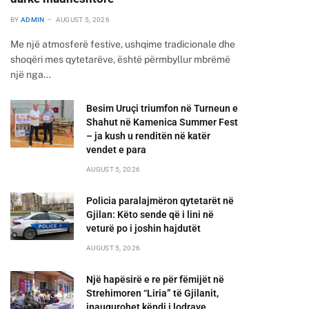
BY
ADMIN
AUGUST 5, 2026
Me një atmosferë festive, ushqime tradicionale dhe
shoqëri mes qytetarëve, është përmbyllur mbrëmë
një nga…
Besim Uruçi triumfon në Turneun e
Shahut në Kamenica Summer Fest
– ja kush u renditën në katër
vendet e para
AUGUST 5, 2026
Policia paralajmëron qytetarët në
Gjilan: Këto sende që i lini në
veturë po i joshin hajdutët
AUGUST 5, 2026
Një hapësirë e re për fëmijët në
Strehimoren “Liria” të Gjilanit,
inaugurohet këndi i lodrave