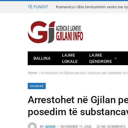
TË FUNDIT
Kamenica i dha lamtumirën verës me n
LAJME
LAJME
BALLINA
LOKALE
QENDRORE
Home
»
Arrestohet në Gjilan person i dyshuar për posedim të
KRONIKË
Arrestohet në Gjilan p
posedim të substancav
BY
ADMIN
NOVEMBER 11, 2025
NO COMMENTS