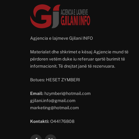
Agjencia e lajmeve Gjilani INFO
Materialet dhe shkrimet e kësaj Agjencie mund të
përdoren vetëm duke iu referuar qartë burimit të
informacionit. Të drejtat janë të rezervuara.
Botues: HESET ZYMBERI
Email:
hzymberi@hotmail.com
gjilani.info@gmail.com
marketing@hotmail.com
Kontakti:
O44176808