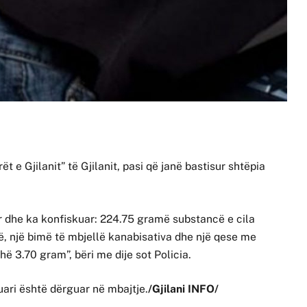
t e Gjilanit” të Gjilanit, pasi që janë bastisur shtëpia
tur dhe ka konfiskuar: 224.75 gramë substancë e cila
në, një bimë të mbjellë kanabisativa dhe një qese me
ë 3.70 gram”, bëri me dije sot Policia.
uari është dërguar në mbajtje.
/Gjilani INFO/