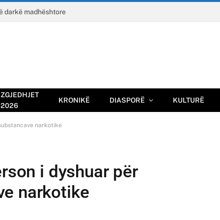
jë darkë madhështore
ZGJEDHJET
KRONIKË
DIASPORË
KULTURË
2026
 substancave narkotike
erson i dyshuar për
e narkotike