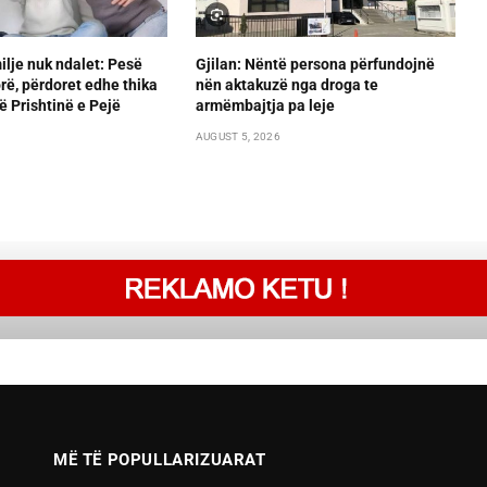
lje nuk ndalet: Pesë
Gjilan: Nëntë persona përfundojnë
orë, përdoret edhe thika
nën aktakuzë nga droga te
ë Prishtinë e Pejë
armëmbajtja pa leje
AUGUST 5, 2026
MË TË POPULLARIZUARAT