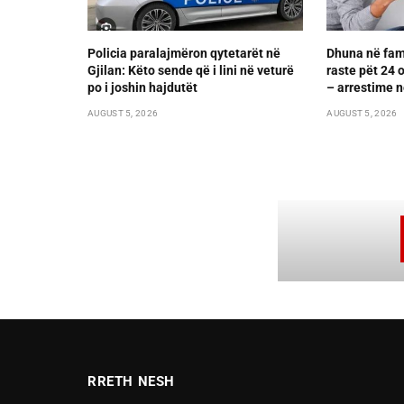
Policia paralajmëron qytetarët në
Dhuna në fami
Gjilan: Këto sende që i lini në veturë
raste pët 24 
po i joshin hajdutët
– arrestime n
AUGUST 5, 2026
AUGUST 5, 2026
RRETH NESH