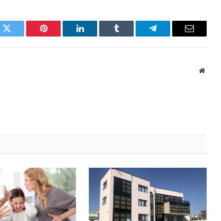
k
Twitter
Pinterest
LinkedIn
Tumblr
Telegram
Email
Websi