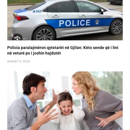
Policia paralajmëron qytetarët në Gjilan: Këto sende që i lini
në veturë po i joshin hajdutët
AUGUST 5, 2026