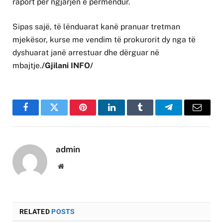
raport për ngjarjen e përmendur.
Sipas sajë, të lënduarat kanë pranuar tretman
mjekësor, kurse me vendim të prokurorit dy nga të
dyshuarat janë arrestuar dhe dërguar në
mbajtje.
/Gjilani INFO/
Facebook
Twitter
Pinterest
LinkedIn
Tumblr
Telegram
Email
admin
Website
RELATED
POSTS