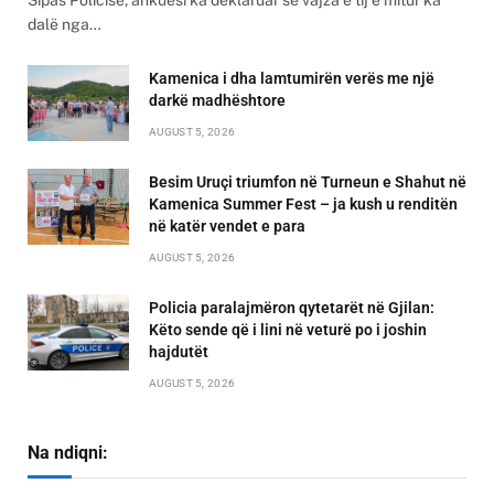
Sipas Policisë, ankuesi ka deklaruar se vajza e tij e mitur ka
dalë nga…
Kamenica i dha lamtumirën verës me një
darkë madhështore
AUGUST 5, 2026
Besim Uruçi triumfon në Turneun e Shahut në
Kamenica Summer Fest – ja kush u renditën
në katër vendet e para
AUGUST 5, 2026
Policia paralajmëron qytetarët në Gjilan:
Këto sende që i lini në veturë po i joshin
hajdutët
AUGUST 5, 2026
Na ndiqni: