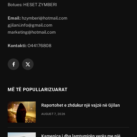
Botues: HESET ZYMBERI
Email:
hzymberi@hotmail.com
gjilani.info@gmail.com
marketing@hotmail.com
Kontakti:
O44176808
Facebook
X
(Twitter)
MË TË POPULLARIZUARAT
Raportohet e zhdukur një vajzë në Gjilan
AUGUST 7, 2026
Kamenica i dha lamtumirën verës me një