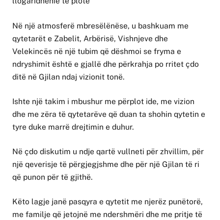
llogaridhënie të plotë
Në një atmosferë mbresëlënëse, u bashkuam me
qytetarët e Zabelit, Arbërisë, Vishnjeve dhe
Velekincës në një tubim që dëshmoi se fryma e
ndryshimit është e gjallë dhe përkrahja po rritet çdo
ditë në Gjilan ndaj vizionit tonë.
Ishte një takim i mbushur me përplot ide, me vizion
dhe me zëra të qytetarëve që duan ta shohin qytetin e
tyre duke marrë drejtimin e duhur.
Në çdo diskutim u ndje qartë vullneti për zhvillim, për
një qeverisje të përgjegjshme dhe për një Gjilan të ri
që punon për të gjithë.
Këto lagje janë pasqyra e qytetit me njerëz punëtorë,
me familje që jetojnë me ndershmëri dhe me pritje të