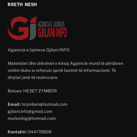
RRETH NESH
Agjencia e lajmeve Gjilani INFO
Materialet dhe shkrimet e kësaj Agjencie mund të përdoren
vetëm duke iu referuar qartë burimit të informacionit. Të
drejtat janë të rezervuara.
Botues: HESET ZYMBERI
Email:
hzymberi@hotmail.com
gjilani.info@gmail.com
marketing@hotmail.com
Kontakti:
O44176808