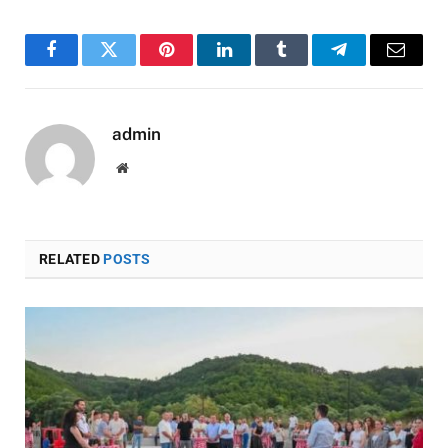
Facebook
Twitter
Pinterest
LinkedIn
Tumblr
Telegram
Email
admin
Website
RELATED
POSTS