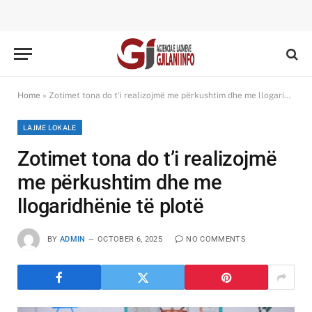
Home
»
Zotimet tona do t’i realizojmë me përkushtim dhe me llogaridhënie të plotë
LAJME LOKALE
Zotimet tona do t’i realizojmë
me përkushtim dhe me
llogaridhënie të plotë
BY
ADMIN
OCTOBER 6, 2025
NO COMMENTS