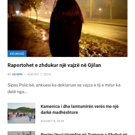
KRONIKË
Raportohet e zhdukur një vajzë në Gjilan
BY
ADMIN
AUGUST 7, 2026
Sipas Policisë, ankuesi ka deklaruar se vajza e tij e mitur ka
dalë nga…
Kamenica i dha lamtumirën verës me një
darkë madhështore
AUGUST 5, 2026
Besim Uruçi triumfon në Turneun e Shahut në