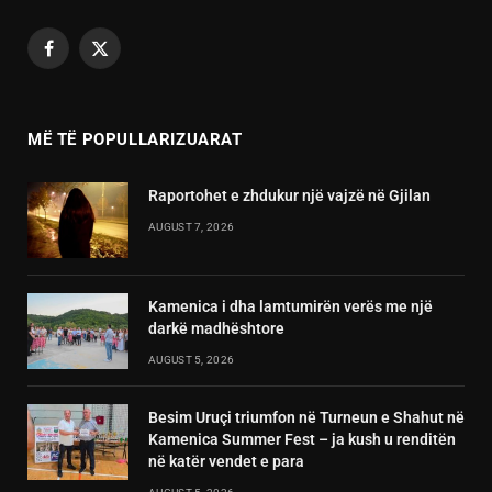
Facebook
X
(Twitter)
MË TË POPULLARIZUARAT
Raportohet e zhdukur një vajzë në Gjilan
AUGUST 7, 2026
Kamenica i dha lamtumirën verës me një
darkë madhështore
AUGUST 5, 2026
Besim Uruçi triumfon në Turneun e Shahut në
Kamenica Summer Fest – ja kush u renditën
në katër vendet e para