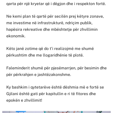
qarta për një kryetar që i dëgjon dhe i respekton fortë.
Ne kemi plan të qartë për secilën prej këtyre zonave,
me investime në infrastrukturë, ndriçim publik,
hapësira rekreative dhe mbështetje për zhvillimin
ekonomik.
Këto janë zotime që do t’i realizojmë me shumë
përkushtim dhe me llogaridhënie të plotë.
Faleminderit shumë për pjesëmarrjen, për besimin dhe
për përkrahjen e jashtëzakonshme.
Ky bashkim i qytetarëve është dëshmia më e fortë se
Gjilani është gati për kapitullin e ri të fitores dhe
epokën e zhvillimit!