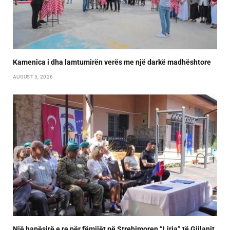
Kamenica i dha lamtumirën verës me një darkë madhështore
AUGUST 5, 2026
Një hapësirë e re për fëmijët në Strehimoren “Liria” të Gjilanit,