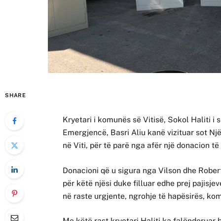
SHARE
Kryetari i komunës së Vitisë, Sokol Haliti i
Emergjencë, Basri Aliu kanë vizituar sot Nj
në Viti, për të parë nga afër një donacion të
Donacioni që u sigura nga Vilson dhe Rober
për këtë njësi duke filluar edhe prej pajisje
në raste urgjente, ngrohje të hapësirës, k
Me këtë rast kryetari Haliti ka falënderuar