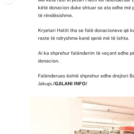
këtë donacion duke shtuar se ata edhe më p
të rëndësishme.
Kryetari Haliti tha se falë donacioneve që k
raste të ndryshme kanë qenë më të lehta.
Ai ka shprehur falënderim të veçant edhe pë
donacion.
Falënderues është shprehur edhe drejtori B
Jakupi.
/GJILANI INFO/