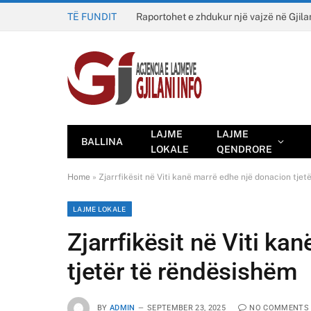
TË FUNDIT
Raportohet e zhdukur një vajzë në Gjila
LAJME
LAJME
BALLINA
LOKALE
QENDRORE
Home
»
Zjarrfikësit në Viti kanë marrë edhe një donacion tjet
LAJME LOKALE
Zjarrfikësit në Viti k
tjetër të rëndësishëm
BY
ADMIN
SEPTEMBER 23, 2025
NO COMMENTS