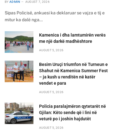
BY
ADMIN
AUGUST 7, 2026
Sipas Policisë, ankuesi ka deklaruar se vajza e tij e
mitur ka dalë nga…
Kamenica i dha lamtumirën verës
me një darkë madhështore
AUGUST 5, 2026
Besim Uruçi triumfon në Turneun e
Shahut në Kamenica Summer Fest
– ja kush u renditën në katër
vendet e para
AUGUST 5, 2026
Policia paralajmëron qytetarët në
Gjilan: Këto sende që i lini në
veturë po i joshin hajdutët
AUGUST 5, 2026