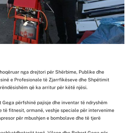
 shoqëruar nga drejtori për Shërbime, Publike dhe
ësinë e Profesionale të Zjarrfikëseve dhe Shpëtimit
 rëndësishëm që ka arritur për këtë njësi.
t Gega përfshinë pajisje dhe inventar të ndryshëm
ve të fitnesit, ormanë, veshje speciale për intervenime
ompresor për mbushjen e bombolave dhe të tjerë
 bashkatdhetarët tanë, Vilson dhe Robert Gega për