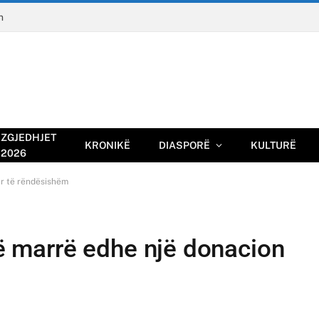
n
ZGJEDHJET
KRONIKË
DIASPORË
KULTURË
2026
ër të rëndësishëm
anë marrë edhe një donacion