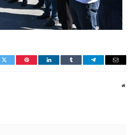
k
Twitter
Pinterest
LinkedIn
Tumblr
Telegram
Email
Websi