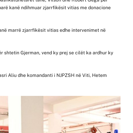
arë kanë ndihmuar zjarrfikësit vitias me donacione
anë marrë zjarrfikësit vitias edhe intervenimet në
r shtetin Gjerman, vend ky prej se cilët ka ardhur ky
asri Aliu dhe komandanti i NJPZSH në Viti, Hetem