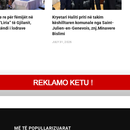
e re për fëmijët në
Kryetari Haliti priti në takim
iria” të Gjilanit,
këshilltaren komunale nga Saint-
ëndi i lodrave
Julien-en-Genevois, znj.Minavere
Bislimi
JULY 31, 2026
MË TË POPULLARIZUARAT