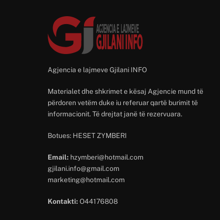
Agjencia e lajmeve Gjilani INFO
Materialet dhe shkrimet e kësaj Agjencie mund të
përdoren vetëm duke iu referuar qartë burimit të
informacionit. Të drejtat janë të rezervuara.
Botues: HESET ZYMBERI
Email:
hzymberi@hotmail.com
gjilani.info@gmail.com
marketing@hotmail.com
Kontakti:
O44176808