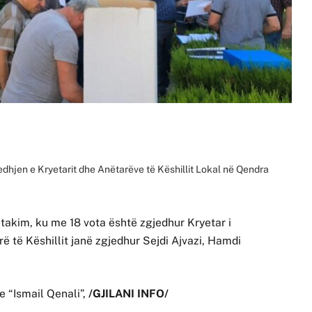
hjen e Kryetarit dhe Anëtarëve të Këshillit Lokal në Qendra
akim, ku me 18 vota është zgjedhur Kryetar i
ë të Këshillit janë zgjedhur Sejdi Ajvazi, Hamdi
 “Ismail Qenali”,
/GJILANI INFO/