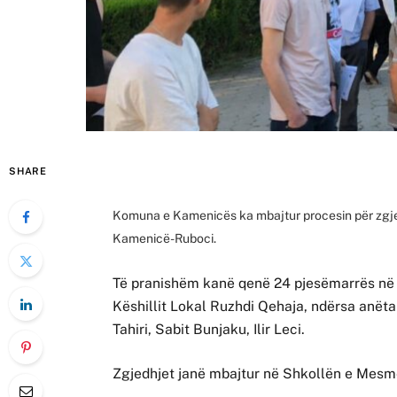
SHARE
Komuna e Kamenicës ka mbajtur procesin për zgjed
Kamenicë-Ruboci.
Të pranishëm kanë qenë 24 pjesëmarrës në t
Këshillit Lokal Ruzhdi Qehaja, ndërsa anëtar
Tahiri, Sabit Bunjaku, Ilir Leci.
Zgjedhjet janë mbajtur në Shkollën e Mesme