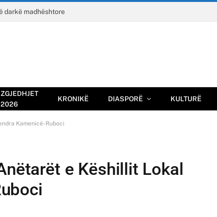
jë darkë madhështore
ZGJEDHJET
KRONIKË
DIASPORË
KULTURË
2026
 Qendra Kamenicë-Ruboci
nëtarët e Këshillit Lokal
uboci