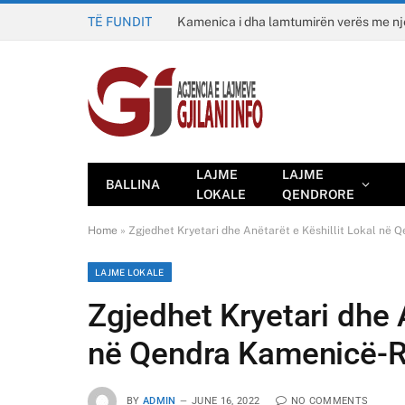
TË FUNDIT
Kamenica i dha lamtumirën verës me n
LAJME
LAJME
BALLINA
LOKALE
QENDRORE
Home
»
Zgjedhet Kryetari dhe Anëtarët e Këshillit Lokal në
LAJME LOKALE
Zgjedhet Kryetari dhe A
në Qendra Kamenicë-R
BY
ADMIN
JUNE 16, 2022
NO COMMENTS