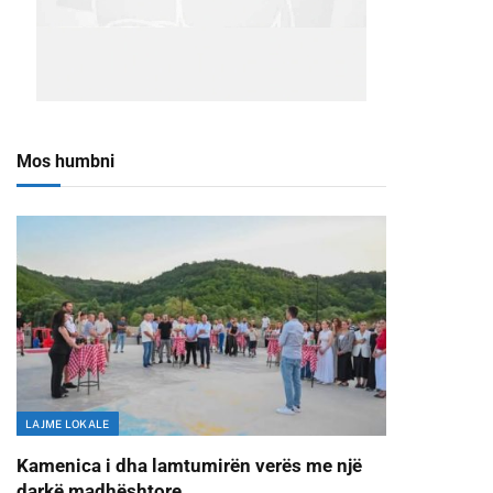
Mos humbni
LAJME LOKALE
Kamenica i dha lamtumirën verës me një
darkë madhështore