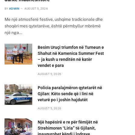
BY
ADMIN
AUGUST 5, 2026
Me një atmosferë festive, ushqime tradicionale dhe
shoqëri mes qytetarëve, është përmbyllur mbrëmë
një nga…
Besim Uruçi triumfon në Turneun e
Shahut në Kamenica Summer Fest
– ja kush u renditën në katër
vendet e para
AUGUST 5, 2026
Policia paralajmëron qytetarët në
Gjilan: Këto sende që i lini në
veturë po i joshin hajdutët
AUGUST 5, 2026
Një hapësirë e re për fëmijët në
Strehimoren “Liria” të Gjilanit,
inaugurohet këndi i lodrave