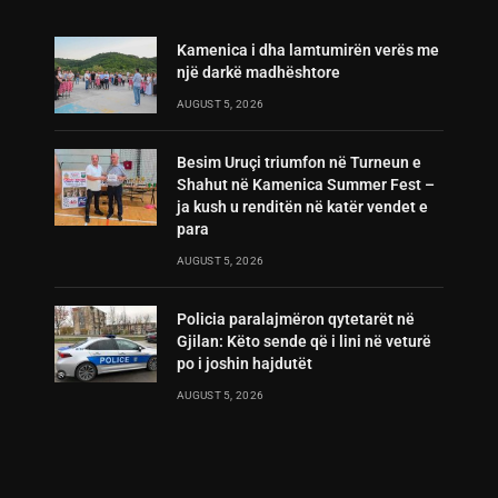
Kamenica i dha lamtumirën verës me
një darkë madhështore
AUGUST 5, 2026
Besim Uruçi triumfon në Turneun e
Shahut në Kamenica Summer Fest –
ja kush u renditën në katër vendet e
para
AUGUST 5, 2026
Policia paralajmëron qytetarët në
Gjilan: Këto sende që i lini në veturë
po i joshin hajdutët
AUGUST 5, 2026