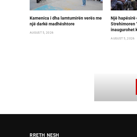
Kamenica i dha lamtumirën verës me
Një hapësirë 
një darkë madhështore
Strehimoren “L
inaugurohet k
AUGUST 5, 2026
AUGUST 5, 2026
RRETH NESH