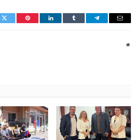
k
Twitter
Pinterest
LinkedIn
Tumblr
Telegram
Email
Websi