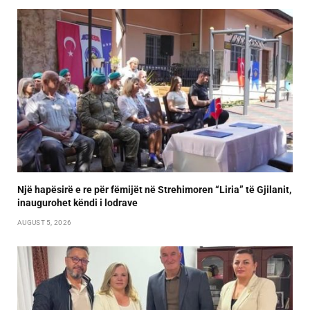
Një hapësirë e re për fëmijët në Strehimoren “Liria” të Gjilanit,
inaugurohet këndi i lodrave
AUGUST 5, 2026