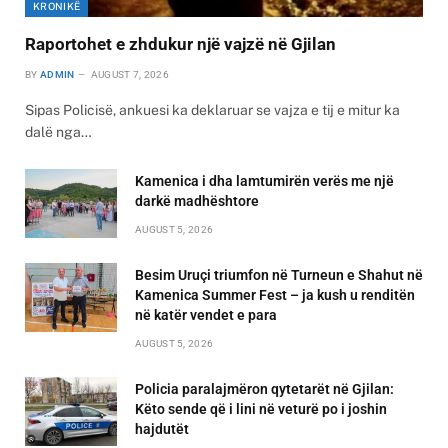
KRONIKË
Raportohet e zhdukur një vajzë në Gjilan
BY
ADMIN
AUGUST 7, 2026
Sipas Policisë, ankuesi ka deklaruar se vajza e tij e mitur ka
dalë nga…
Kamenica i dha lamtumirën verës me një
darkë madhështore
AUGUST 5, 2026
Besim Uruçi triumfon në Turneun e Shahut në
Kamenica Summer Fest – ja kush u renditën
në katër vendet e para
AUGUST 5, 2026
Policia paralajmëron qytetarët në Gjilan:
Këto sende që i lini në veturë po i joshin
hajdutët