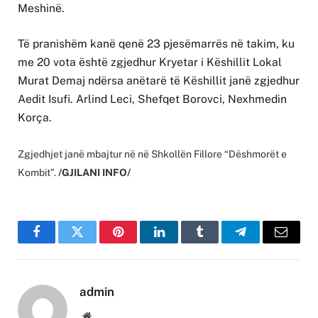
Meshinë.
Të pranishëm kanë qenë 23 pjesëmarrës në takim, ku
me 20 vota është zgjedhur Kryetar i Këshillit Lokal
Murat Demaj ndërsa anëtarë të Këshillit janë zgjedhur
Aedit Isufi. Arlind Leci, Shefqet Borovci, Nexhmedin
Korça.
Zgjedhjet janë mbajtur në në Shkollën Fillore “Dëshmorët e
Kombit”.
/GJILANI INFO/
Facebook
Twitter
Pinterest
LinkedIn
Tumblr
Telegram
Email
admin
Website