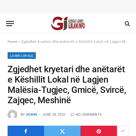
Home
»
Zgjedhet kryetari dhe anëtarët e Këshillit Lokal në Lagjen Malësia-Tugjec, Gmicë, Svircë, Zajqec, Meshinë
LAJME LOKALE
Zgjedhet kryetari dhe anëtarët
e Këshillit Lokal në Lagjen
Malësia-Tugjec, Gmicë, Svircë,
Zajqec, Meshinë
BY
ADMIN
JUNE 24, 2022
NO COMMENTS