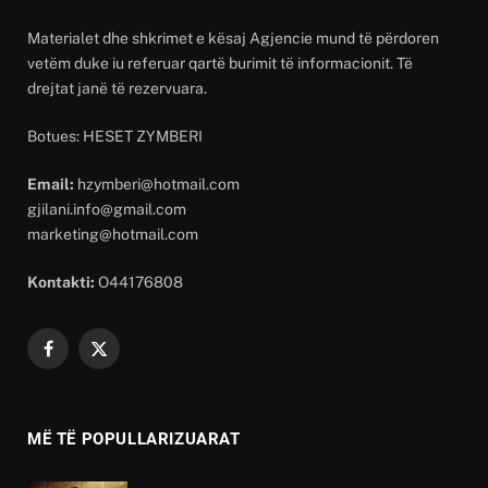
Materialet dhe shkrimet e kësaj Agjencie mund të përdoren
vetëm duke iu referuar qartë burimit të informacionit. Të
drejtat janë të rezervuara.
Botues: HESET ZYMBERI
Email:
hzymberi@hotmail.com
gjilani.info@gmail.com
marketing@hotmail.com
Kontakti:
O44176808
Facebook
X
(Twitter)
MË TË POPULLARIZUARAT