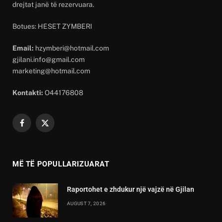
drejtat janë të rezervuara.
Botues: HESET ZYMBERI
Email:
hzymberi@hotmail.com
gjilani.info@gmail.com
marketing@hotmail.com
Kontakti:
O44176808
Facebook
X
(Twitter)
MË TË POPULLARIZUARAT
Raportohet e zhdukur një vajzë në Gjilan
AUGUST 7, 2026