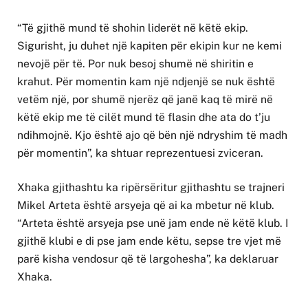
“Të gjithë mund të shohin liderët në këtë ekip.
Sigurisht, ju duhet një kapiten për ekipin kur ne kemi
nevojë për të. Por nuk besoj shumë në shiritin e
krahut. Për momentin kam një ndjenjë se nuk është
vetëm një, por shumë njerëz që janë kaq të mirë në
këtë ekip me të cilët mund të flasin dhe ata do t’ju
ndihmojnë. Kjo është ajo që bën një ndryshim të madh
për momentin”, ka shtuar reprezentuesi zviceran.
Xhaka gjithashtu ka ripërsëritur gjithashtu se trajneri
Mikel Arteta është arsyeja që ai ka mbetur në klub.
“Arteta është arsyeja pse unë jam ende në këtë klub. I
gjithë klubi e di pse jam ende këtu, sepse tre vjet më
parë kisha vendosur që të largohesha”, ka deklaruar
Xhaka.