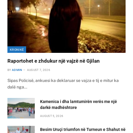
KRONIKË
Raportohet e zhdukur një vajzë në Gjilan
BY
ADMIN
AUGUST 7, 2026
Sipas Policisë, ankuesi ka deklaruar se vajza e tij e mitur ka
dalë nga…
Kamenica i dha lamtumirën verës me një
darkë madhështore
AUGUST 5, 2026
Besim Uruçi triumfon në Turneun e Shahut në