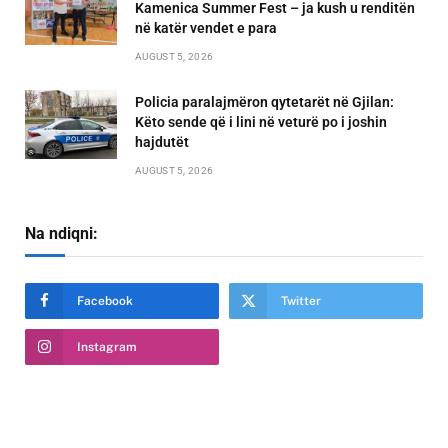
Kamenica Summer Fest – ja kush u renditën
në katër vendet e para
AUGUST 5, 2026
Policia paralajmëron qytetarët në Gjilan:
Këto sende që i lini në veturë po i joshin
hajdutët
AUGUST 5, 2026
Na ndiqni:
Facebook
Twitter
Instagram