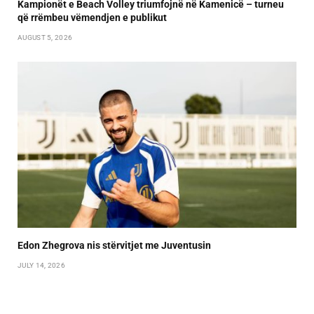
Kampionët e Beach Volley triumfojnë në Kamenicë – turneu
që rrëmbeu vëmendjen e publikut
AUGUST 5, 2026
Edon Zhegrova nis stërvitjet me Juventusin
JULY 14, 2026