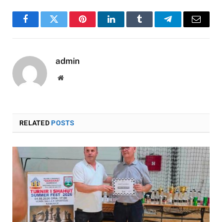
Facebook
Twitter
Pinterest
LinkedIn
Tumblr
Telegram
Email
admin
Website
RELATED
POSTS