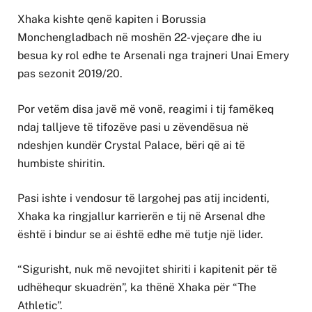
Xhaka kishte qenë kapiten i Borussia
Monchengladbach në moshën 22-vjeçare dhe iu
besua ky rol edhe te Arsenali nga trajneri Unai Emery
pas sezonit 2019/20.
Por vetëm disa javë më vonë, reagimi i tij famëkeq
ndaj talljeve të tifozëve pasi u zëvendësua në
ndeshjen kundër Crystal Palace, bëri që ai të
humbiste shiritin.
Pasi ishte i vendosur të largohej pas atij incidenti,
Xhaka ka ringjallur karrierën e tij në Arsenal dhe
është i bindur se ai është edhe më tutje një lider.
“Sigurisht, nuk më nevojitet shiriti i kapitenit për të
udhëhequr skuadrën”, ka thënë Xhaka për “The
Athletic”.