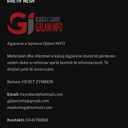
RRETH NESH
Agjencia e lajmeve Gjilani INFO
Materialet dhe shkrimet e kësaj Agjencie mund të përdoren
vetëm duke iu referuar qartë burimit të informacionit. Të
drejtat janë të rezervuara.
Botues: HESET ZYMBERI
Email:
hzymberi@hotmail.com
gjilani.info@gmail.com
marketing@hotmail.com
Kontakti:
O44176808