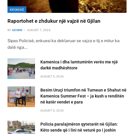
KRONIKË
Raportohet e zhdukur një vajzë në Gjilan
BY
ADMIN
AUGUST 7, 2026
Sipas Policisë, ankuesi ka deklaruar se vajza e tij e mitur ka
dalë nga…
Kamenica i dha lamtumirën verës me një
darkë madhështore
AUGUST 5, 2026
Besim Uruçi triumfon në Turneun e Shahut në
Kamenica Summer Fest – ja kush u renditën
në katër vendet e para
AUGUST 5, 2026
Policia paralajmëron qytetarët në Gjilan:
Këto sende që i lini në veturë po i joshin