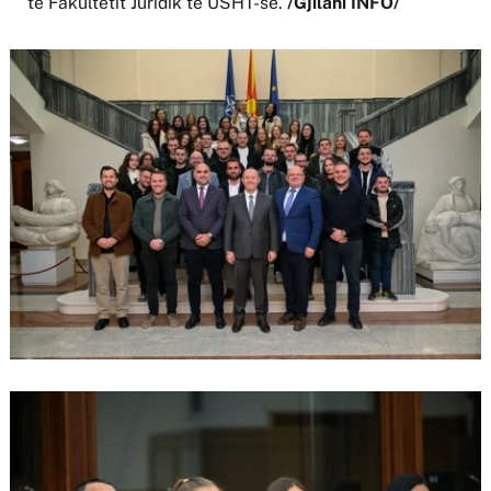
të Fakultetit Juridik të USHT-së.
/Gjilani INFO/