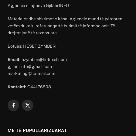
Agjencia e lajmeve Gjilani INFO
Materialet dhe shkrimet e kësaj Agjencie mund të përdoren
vetëm duke iu referuar qartë burimit të informacionit. Të
drejtat janë të rezervuara.
Botues: HESET ZYMBERI
Email:
hzymberi@hotmail.com
gjilani.info@gmail.com
marketing@hotmail.com
Kontakti:
O44176808
Facebook
X
(Twitter)
MË TË POPULLARIZUARAT