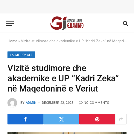
Home
»
Vizitë studimore dhe akademike e UP “Kadri Zeka” në Maqedoninë e Veriut
LAJME LOKALE
Vizitë studimore dhe
akademike e UP “Kadri Zeka”
në Maqedoninë e Veriut
BY
ADMIN
DECEMBER 22, 2025
NO COMMENTS