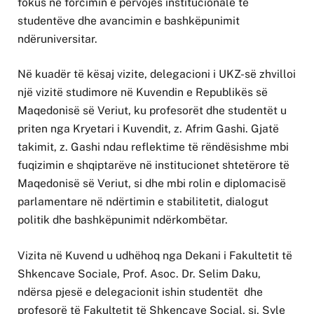
fokus në forcimin e përvojës institucionale të
studentëve dhe avancimin e bashkëpunimit
ndëruniversitar.
Në kuadër të kësaj vizite, delegacioni i UKZ-së zhvilloi
një vizitë studimore në Kuvendin e Republikës së
Maqedonisë së Veriut, ku profesorët dhe studentët u
priten nga Kryetari i Kuvendit, z. Afrim Gashi. Gjatë
takimit, z. Gashi ndau reflektime të rëndësishme mbi
fuqizimin e shqiptarëve në institucionet shtetërore të
Maqedonisë së Veriut, si dhe mbi rolin e diplomacisë
parlamentare në ndërtimin e stabilitetit, dialogut
politik dhe bashkëpunimit ndërkombëtar.
Vizita në Kuvend u udhëhoq nga Dekani i Fakultetit të
Shkencave Sociale, Prof. Asoc. Dr. Selim Daku,
ndërsa pjesë e delegacionit ishin studentët dhe
profesorë të Fakultetit të Shkencave Social, si, Syle