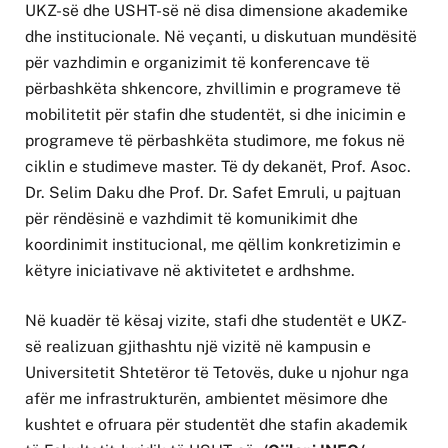
UKZ-së dhe USHT-së në disa dimensione akademike
dhe institucionale. Në veçanti, u diskutuan mundësitë
për vazhdimin e organizimit të konferencave të
përbashkëta shkencore, zhvillimin e programeve të
mobilitetit për stafin dhe studentët, si dhe inicimin e
programeve të përbashkëta studimore, me fokus në
ciklin e studimeve master. Të dy dekanët, Prof. Asoc.
Dr. Selim Daku dhe Prof. Dr. Safet Emruli, u pajtuan
për rëndësinë e vazhdimit të komunikimit dhe
koordinimit institucional, me qëllim konkretizimin e
këtyre iniciativave në aktivitetet e ardhshme.
Në kuadër të kësaj vizite, stafi dhe studentët e UKZ-
së realizuan gjithashtu një vizitë në kampusin e
Universitetit Shtetëror të Tetovës, duke u njohur nga
afër me infrastrukturën, ambientet mësimore dhe
kushtet e ofruara për studentët dhe stafin akademik