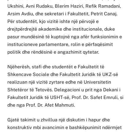
Ukshini, Avni Rudaku, Blerim Haziri, Refik Ramadani,
Arsim Avdiu, dhe sekretari i Fakultetit, Petrit Canaj.
Për studentët, kjo vizitë ishte një përvojë e
drejtpërdrejtë akademike dhe institucionale, duke
pasur mundësinë të kuptojnë nga afër funksionimin e
institucioneve parlamentare, rolin e përfaqësimit
politik dhe rëndësinë e angazhimit qytetar.
Njëherësh, stafi dhe studentët e Fakultetit të
Shkencave Sociale dhe Fakultetit Juridik të UKZ-së
realizuan një vizitë zyrtare edhe në Universitetin
Shtetëror të Tetovës. Delegacioni u prit nga Dekani i
Fakultetit Juridik të USHT-së, Prof. Dr. Safet Emruli, si
dhe nga Prof. Dr. Afet Mahmuti.
Gjatë takimit u zhvillua një diskutim i hapur dhe
konstruktiv mbi avancimin e bashkëpunimit ndërmjet