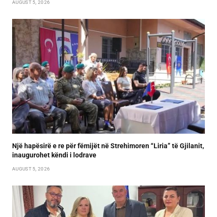
AUGUST 5, 2026
Një hapësirë e re për fëmijët në Strehimoren “Liria” të Gjilanit,
inaugurohet këndi i lodrave
AUGUST 5, 2026