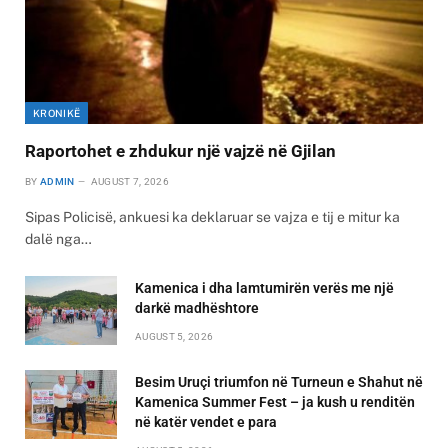
KRONIKË
Raportohet e zhdukur një vajzë në Gjilan
BY
ADMIN
AUGUST 7, 2026
Sipas Policisë, ankuesi ka deklaruar se vajza e tij e mitur ka
dalë nga…
Kamenica i dha lamtumirën verës me një
darkë madhështore
AUGUST 5, 2026
Besim Uruçi triumfon në Turneun e Shahut në
Kamenica Summer Fest – ja kush u renditën
në katër vendet e para