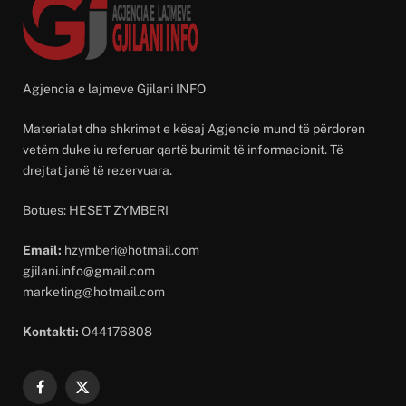
Agjencia e lajmeve Gjilani INFO
Materialet dhe shkrimet e kësaj Agjencie mund të përdoren
vetëm duke iu referuar qartë burimit të informacionit. Të
drejtat janë të rezervuara.
Botues: HESET ZYMBERI
Email:
hzymberi@hotmail.com
gjilani.info@gmail.com
marketing@hotmail.com
Kontakti:
O44176808
Facebook
X