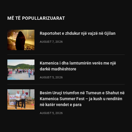
(Twitter)
MË TË POPULLARIZUARAT
Raportohet e zhdukur një vajzë në Gjilan
AUGUST 7, 2026
Kamenica i dha lamtumirën verës me një
darkë madhështore
AUGUST 5, 2026
Besim Uruçi triumfon në Turneun e Shahut në
Kamenica Summer Fest – ja kush u renditën
në katër vendet e para
AUGUST 5, 2026