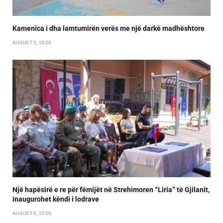
Kamenica i dha lamtumirën verës me një darkë madhështore
AUGUST 5, 2026
Një hapësirë e re për fëmijët në Strehimoren “Liria” të Gjilanit,
inaugurohet këndi i lodrave
AUGUST 5, 2026