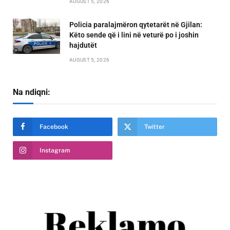
AUGUST 5, 2026
Policia paralajmëron qytetarët në Gjilan:
Këto sende që i lini në veturë po i joshin
hajdutët
AUGUST 5, 2026
Na ndiqni:
Facebook
Twitter
Instagram