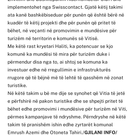
implementohet nga Swisscontact. Gjatë këtij takimi
ata kanë bashkëbiseduar për punën që është bërë në
kuadër të këtij projekti dhe për punën që pritet të
bëhet, në veçanti në promovimin e mundësive për
turizëm në territorin e komunës së Vitisë.
Me këtë rast kryetari Haliti, ka potencuar se kjo
komunë ka mundësi të mira për turizëm duke i
përmendur disa nga to, ai shtoj se komuna ka
investuar edhe në rregullimin e infrastrukturës
rrugore që të bëjnë më të lehtë të qasshëm në zonat
turistike.
Në këtë takim u bë me dije se synohet që Vitia të jetë
e përfshirë në pakon turistike dhe se shpejti pritet të
bëhet edhe promovimi i mundësive për turizëm në Viti,
përmes kampanjave të ndryshme. Përndryshe në këtë
takim të pranishëm ishin edhe zyrtarët komunal
Emrush Azemi dhe Otoneta Tahiri./
GJILANI INFO/