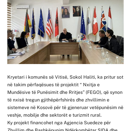
Kryetari i komunës së Vitisë, Sokol Haliti, ka pritur sot
në takim përfaqësues të projektit “ Nxitja e
Mundësive të Punësimit dhe Rritjes” (FEGO), që synon
të nxisë tregun gjithëpërfshirës dhe zhvillimin e
sistemeve në Kosovë për të gjeneruar vetëpunësim në
veshje, mobilje dhe sektorët e turizmit rural.
Ky projekt financohet nga Agjencia Suedeze për
Zhvillim dhe Bashkëpunim Ndërkombëtar SIDA dhe