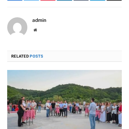
Facebook
Twitter
Pinterest
LinkedIn
Tumblr
Telegram
Email
admin
Website
RELATED
POSTS