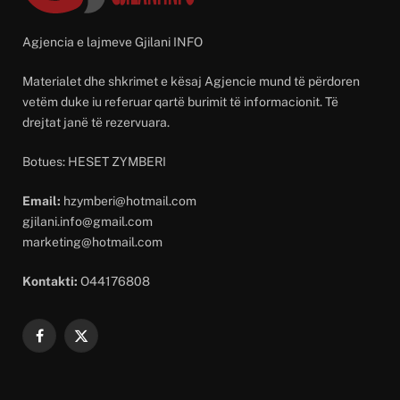
Agjencia e lajmeve Gjilani INFO
Materialet dhe shkrimet e kësaj Agjencie mund të përdoren
vetëm duke iu referuar qartë burimit të informacionit. Të
drejtat janë të rezervuara.
Botues: HESET ZYMBERI
Email:
hzymberi@hotmail.com
gjilani.info@gmail.com
marketing@hotmail.com
Kontakti:
O44176808
Facebook
X
(Twitter)