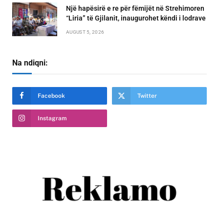
Një hapësirë e re për fëmijët në Strehimoren
“Liria” të Gjilanit, inaugurohet këndi i lodrave
AUGUST 5, 2026
Na ndiqni:
Facebook
Twitter
Instagram