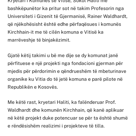
Kryetari i Komunës së Vitisë, Sokol Haliti me
bashkëpunëtor ka pritur sot në takim Profesorin nga
Universiteti i Gizenit të Gjermanisë, Rainer Waldhardt,
që njëkohësisht është edhe përfaqësues i komunës
Kirchhain-it me të cilën komuna e Vitisë ka
marrëveshje të binjakëzimit.
Gjatë këtij takimi u bë me dije se dy komunat janë
përfituese e një projekti nga fondacioni gjerman për
mjedis për përdorimin e qëndrueshëm të mbeturinave
organike ku Vitia do të jetë komuna e parë pilote në
Republikën e Kosovës.
Me këtë rast, kryetari Haliti, ka falënderuar Prof.
Waldhardt dhe komunën Kirchhain, që kanë aplikuar
në këtë projekt duke potencuar se për ta është shumë
e rëndësishëm realizimi i projekteve të tilla.