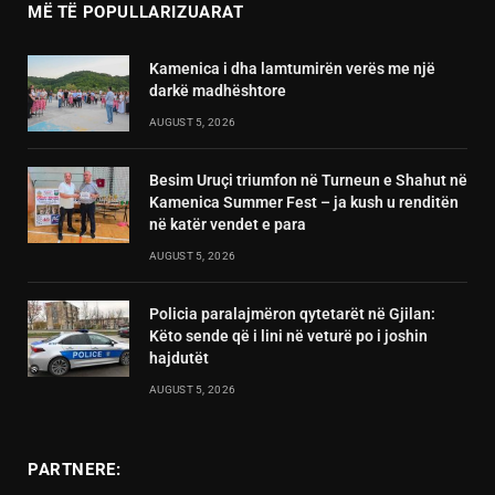
MË TË POPULLARIZUARAT
Kamenica i dha lamtumirën verës me një
darkë madhështore
AUGUST 5, 2026
Besim Uruçi triumfon në Turneun e Shahut në
Kamenica Summer Fest – ja kush u renditën
në katër vendet e para
AUGUST 5, 2026
Policia paralajmëron qytetarët në Gjilan:
Këto sende që i lini në veturë po i joshin
hajdutët
AUGUST 5, 2026
PARTNERE: