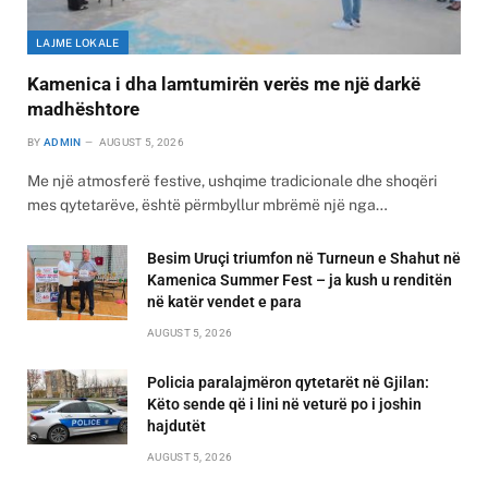
LAJME LOKALE
Kamenica i dha lamtumirën verës me një darkë
madhështore
BY
ADMIN
AUGUST 5, 2026
Me një atmosferë festive, ushqime tradicionale dhe shoqëri
mes qytetarëve, është përmbyllur mbrëmë një nga…
Besim Uruçi triumfon në Turneun e Shahut në
Kamenica Summer Fest – ja kush u renditën
në katër vendet e para
AUGUST 5, 2026
Policia paralajmëron qytetarët në Gjilan:
Këto sende që i lini në veturë po i joshin
hajdutët
AUGUST 5, 2026