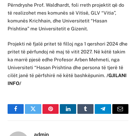
Përndryshe Prof. Waldhardt, foli rreth projektit që do
të realizohet mes komunës së Vitisë, GLV “Vitia”,
komunës Krichhain, dhe Universitetit “Hasan
Prishtina” me Universitetit e Gizenit.
Projekti në fjalë pritet të filloj nga 1 qershori 2024 dhe
pritet të përfundoj në maj të vitit 2027. Në këtë takim
ka marrë pjesë edhe Profesor Arben Mehmeti, nga
Universiteti “Hasan Prishtina dhe persona të tjerë të
cilët janë të përfshirë në këtë bashkëpunim.
/GJILANI
INFO/
Facebook
Twitter
Pinterest
LinkedIn
Tumblr
Telegram
Email
admin