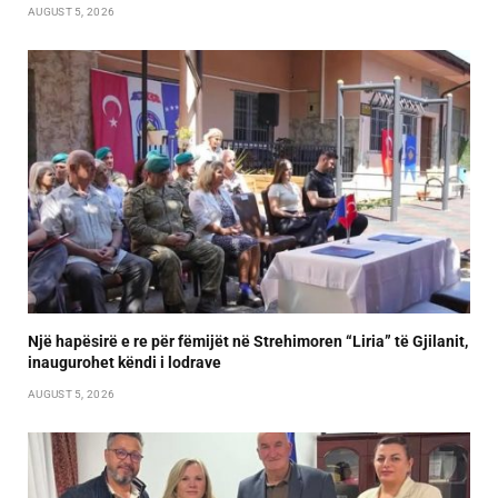
AUGUST 5, 2026
Një hapësirë e re për fëmijët në Strehimoren “Liria” të Gjilanit,
inaugurohet këndi i lodrave
AUGUST 5, 2026