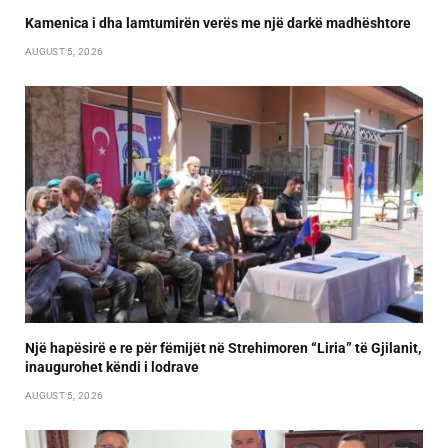
Kamenica i dha lamtumirën verës me një darkë madhështore
AUGUST 5, 2026
Një hapësirë e re për fëmijët në Strehimoren “Liria” të Gjilanit,
inaugurohet këndi i lodrave
AUGUST 5, 2026