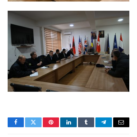
Facebook
Twitter
Pinterest
LinkedIn
Tumblr
Telegram
Email