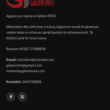
Agjencia e lajmeve Gjilani INFO
Materialet dhe shkrimet e kësaj Agjencie mund të përdoren
vetëm duke iu referuar qartë burimit të informacionit. Të
drejtat janë të rezervuara.
Botues: HESET ZYMBERI
Email:
hzymberi@hotmail.com
gjilani.info@gmail.com
marketing@hotmail.com
Kontakti:
O44176808
Facebook
X
(Twitter)