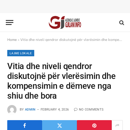
Home
»
Vitia dhe niveli qendror diskutojnë për vlerësimin dhe kompensimin e dëmeve nga shiu dhe bora
LAJME LOKALE
Vitia dhe niveli qendror
diskutojnë për vlerësimin dhe
kompensimin e dëmeve nga
shiu dhe bora
BY
ADMIN
FEBRUARY 4, 2026
NO COMMENTS