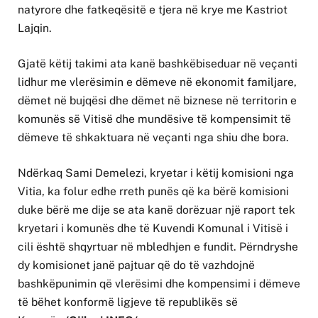
natyrore dhe fatkeqësitë e tjera në krye me Kastriot
Lajqin.
Gjatë këtij takimi ata kanë bashkëbiseduar në veçanti
lidhur me vlerësimin e dëmeve në ekonomit familjare,
dëmet në bujqësi dhe dëmet në biznese në territorin e
komunës së Vitisë dhe mundësive të kompensimit të
dëmeve të shkaktuara në veçanti nga shiu dhe bora.
Ndërkaq Sami Demelezi, kryetar i këtij komisioni nga
Vitia, ka folur edhe rreth punës që ka bërë komisioni
duke bërë me dije se ata kanë dorëzuar një raport tek
kryetari i komunës dhe të Kuvendi Komunal i Vitisë i
cili është shqyrtuar në mbledhjen e fundit. Përndryshe
dy komisionet janë pajtuar që do të vazhdojnë
bashkëpunimin që vlerësimi dhe kompensimi i dëmeve
të bëhet konformë ligjeve të republikës së