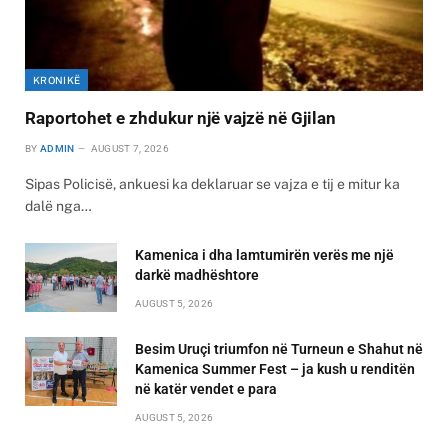
KRONIKË
Raportohet e zhdukur një vajzë në Gjilan
BY
ADMIN
AUGUST 7, 2026
Sipas Policisë, ankuesi ka deklaruar se vajza e tij e mitur ka
dalë nga…
Kamenica i dha lamtumirën verës me një
darkë madhështore
AUGUST 5, 2026
Besim Uruçi triumfon në Turneun e Shahut në
Kamenica Summer Fest – ja kush u renditën
në katër vendet e para
AUGUST 5, 2026