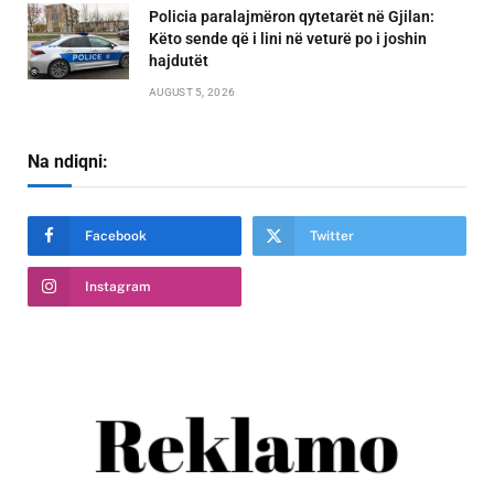
Policia paralajmëron qytetarët në Gjilan:
Këto sende që i lini në veturë po i joshin
hajdutët
AUGUST 5, 2026
Na ndiqni:
Facebook
Twitter
Instagram