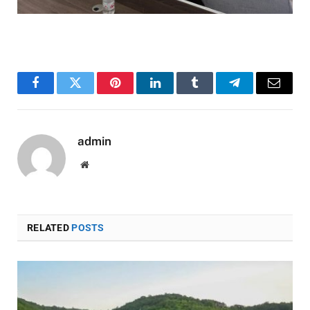
Facebook
Twitter
Pinterest
LinkedIn
Tumblr
Telegram
Email
admin
Website
RELATED
POSTS