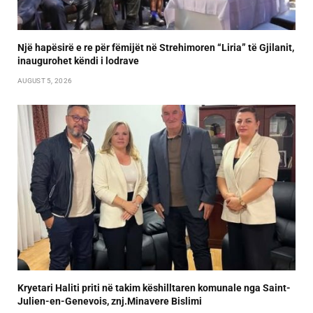
Një hapësirë e re për fëmijët në Strehimoren “Liria” të Gjilanit,
inaugurohet këndi i lodrave
AUGUST 5, 2026
Kryetari Haliti priti në takim këshilltaren komunale nga Saint-
Julien-en-Genevois, znj.Minavere Bislimi