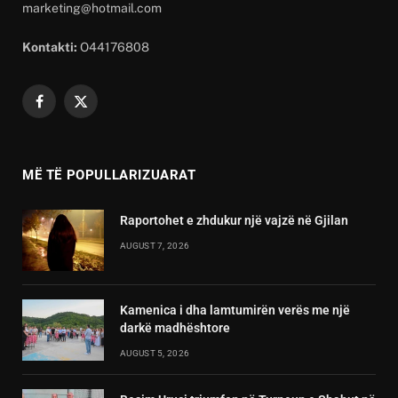
marketing@hotmail.com
Kontakti:
O44176808
Facebook
X
(Twitter)
MË TË POPULLARIZUARAT
Raportohet e zhdukur një vajzë në Gjilan
AUGUST 7, 2026
Kamenica i dha lamtumirën verës me një
darkë madhështore
AUGUST 5, 2026