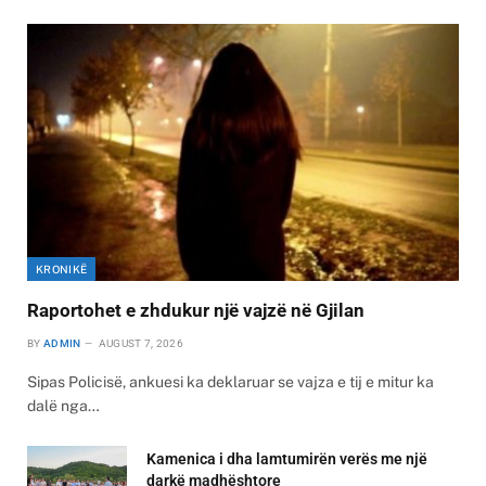
KRONIKË
Raportohet e zhdukur një vajzë në Gjilan
BY
ADMIN
AUGUST 7, 2026
Sipas Policisë, ankuesi ka deklaruar se vajza e tij e mitur ka
dalë nga…
Kamenica i dha lamtumirën verës me një
darkë madhështore