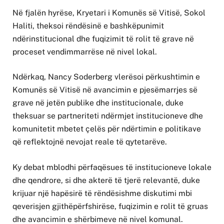
Në fjalën hyrëse, Kryetari i Komunës së Vitisë, Sokol
Haliti, theksoi rëndësinë e bashkëpunimit
ndërinstitucional dhe fuqizimit të rolit të grave në
proceset vendimmarrëse në nivel lokal.
Ndërkaq, Nancy Soderberg vlerësoi përkushtimin e
Komunës së Vitisë në avancimin e pjesëmarrjes së
grave në jetën publike dhe institucionale, duke
theksuar se partneriteti ndërmjet institucioneve dhe
komunitetit mbetet çelës për ndërtimin e politikave
që reflektojnë nevojat reale të qytetarëve.
Ky debat mblodhi përfaqësues të institucioneve lokale
dhe qendrore, si dhe akterë të tjerë relevantë, duke
krijuar një hapësirë të rëndësishme diskutimi mbi
qeverisjen gjithëpërfshirëse, fuqizimin e rolit të gruas
dhe avancimin e shërbimeve në nivel komunal.