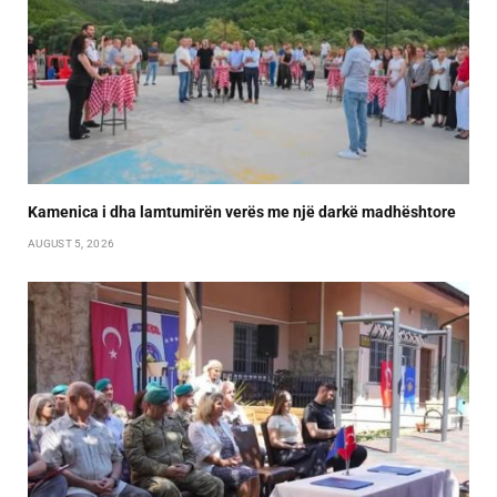
Kamenica i dha lamtumirën verës me një darkë madhështore
AUGUST 5, 2026