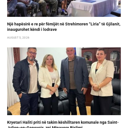
Një hapësirë e re për fëmijët në Strehimoren “Liria” të Gjilanit,
inaugurohet këndi i lodrave
AUGUST 5, 2026
Kryetari Haliti priti në takim këshilltaren komunale nga Saint-
Julien-en-Genevois, znj.Minavere Bislimi