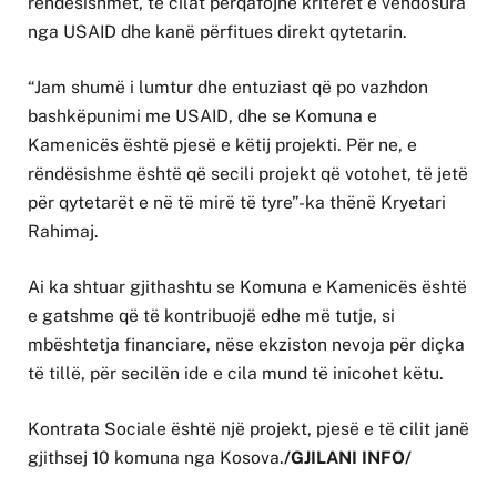
rëndësishmet, të cilat përqafojnë kriteret e vendosura
nga USAID dhe kanë përfitues direkt qytetarin.
“Jam shumë i lumtur dhe entuziast që po vazhdon
bashkëpunimi me USAID, dhe se Komuna e
Kamenicës është pjesë e këtij projekti. Për ne, e
rëndësishme është që secili projekt që votohet, të jetë
për qytetarët e në të mirë të tyre”-ka thënë Kryetari
Rahimaj.
Ai ka shtuar gjithashtu se Komuna e Kamenicës është
e gatshme që të kontribuojë edhe më tutje, si
mbështetja financiare, nëse ekziston nevoja për diçka
të tillë, për secilën ide e cila mund të inicohet këtu.
Kontrata Sociale është një projekt, pjesë e të cilit janë
gjithsej 10 komuna nga Kosova.
/GJILANI INFO/