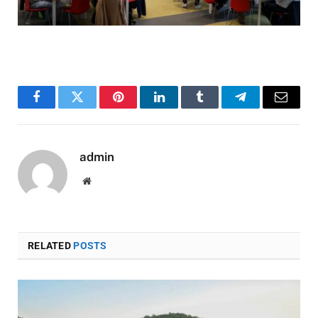
Facebook
Twitter
Pinterest
LinkedIn
Tumblr
Telegram
Email
admin
Website
RELATED
POSTS