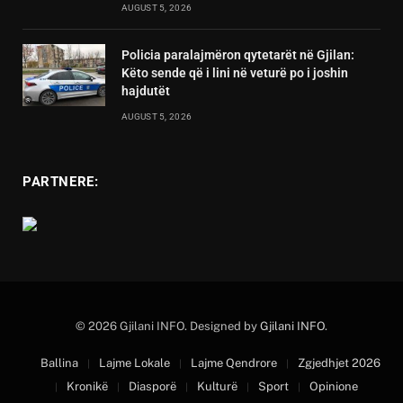
AUGUST 5, 2026
Policia paralajmëron qytetarët në Gjilan:
Këto sende që i lini në veturë po i joshin
hajdutët
AUGUST 5, 2026
PARTNERE:
© 2026 Gjilani INFO. Designed by
Gjilani INFO
.
Ballina
Lajme Lokale
Lajme Qendrore
Zgjedhjet 2026
Kronikë
Diasporë
Kulturë
Sport
Opinione