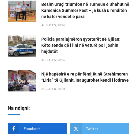
Besim Uruçi triumfon në Turneun e Shahut në
Kamenica Summer Fest – ja kush u renditën
në katër vendet e para
AUGUST 5, 2026
Policia paralajmëron qytetarët në Gjilan:
Këto sende që i lini në veturë po i joshin
hajdutët
AUGUST 5, 2026
Një hapësirë e re për fëmijët në Strehimoren
“Liria” të Gjilanit, inaugurohet këndi i lodrave
AUGUST 5, 2026
Na ndiqni:
Facebook
Twitter