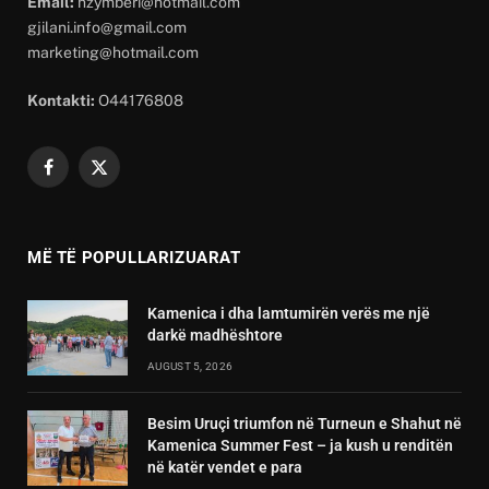
Email:
hzymberi@hotmail.com
gjilani.info@gmail.com
marketing@hotmail.com
Kontakti:
O44176808
Facebook
X
(Twitter)
MË TË POPULLARIZUARAT
Kamenica i dha lamtumirën verës me një
darkë madhështore
AUGUST 5, 2026
Besim Uruçi triumfon në Turneun e Shahut në
Kamenica Summer Fest – ja kush u renditën
në katër vendet e para