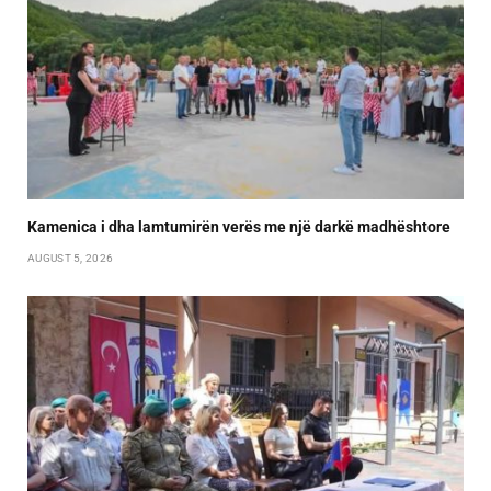
Kamenica i dha lamtumirën verës me një darkë madhështore
AUGUST 5, 2026