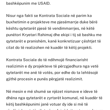
bashkëpunim me USAID.
Nisur nga fakti se Kontrata Sociale në parim ka
buxhetimin e projekteve me pjesëmarrje duke bërë
kështu qytetarët pjesë të vendimmarrjes, në këtë
punëtori Kryetari Rahimaj dhe ekipi i tij së bashku me
qytetarët e pranishëm, kanë konkretizuar çështjet të
cilat do të realizohen në kuadër të këtij projekti.
Kontrata Sociale do të ndihmojë financiarisht
realizimin e dy projekteve të përzgjedhura nga vetë
qytetarët me anë të votës, por edhe do ta lehtësojë
gjithë procesin e punës përgjatë realizimit.
Në mesin e më shumë se njëzet nismave e ideve të
dhëna nga qytetarët e zyrtarët komunal, në kuadër të
këtij bashkëpunimi janë votuar dy ide si më të