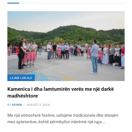
LAJME LOKALE
Kamenica i dha lamtumirën verës me një darkë
madhështore
BY
ADMIN
AUGUST 5, 2026
Me një atmosferë festive, ushqime tradicionale dhe shoqëri
mes qytetarëve, është përmbyllur mbrëmë një nga…