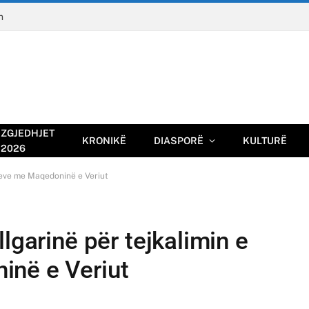
n
ZGJEDHJET
KRONIKË
DIASPORË
KULTURË
2026
imeve me Maqedoninë e Veriut
lgarinë për tejkalimin e
inë e Veriut