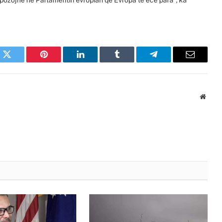
k
Twitter
Pinterest
LinkedIn
Tumblr
Telegram
Email
Websi