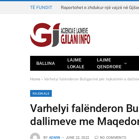
TË FUNDIT
Raportohet e zhdukur një vajzë në Gjila
LAJME
LAJME
BALLINA
LOKALE
QENDRORE
Home
»
Varhelyi falënderon Bullgarinë për tejkalimin e dall
RAJONALE
Varhelyi falënderon Bul
dallimeve me Maqedon
BY
ADMIN
JUNE 22, 2022
NO COMMENTS