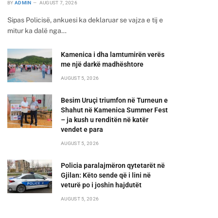
BY
ADMIN
AUGUST 7, 2026
Sipas Policisë, ankuesi ka deklaruar se vajza e tij e
mitur ka dalë nga…
Kamenica i dha lamtumirën verës
me një darkë madhështore
AUGUST 5, 2026
Besim Uruçi triumfon në Turneun e
Shahut në Kamenica Summer Fest
– ja kush u renditën në katër
vendet e para
AUGUST 5, 2026
Policia paralajmëron qytetarët në
Gjilan: Këto sende që i lini në
veturë po i joshin hajdutët
AUGUST 5, 2026