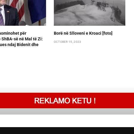
 nominohet për
Borë në Slloveni e Kroaci [foto]
 ShBA-së në Mal të Zi:
OCTOBER 15, 2023
ues ndaj Bidenit dhe