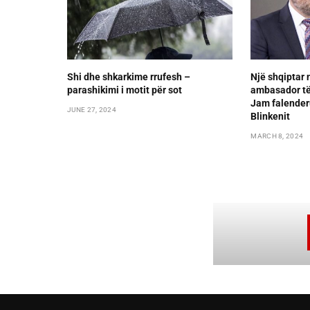
Shi dhe shkarkime rrufesh –
Një shqiptar
parashikimi i motit për sot
ambasador të
Jam falender
JUNE 27, 2024
Blinkenit
MARCH 8, 2024