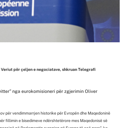
Veriut për çeljen e negociatave, shkruan Telegrafi
itter” nga eurokomisioneri për zgjerimin Oliver
sov për vendimmarrjen historike për Evropën dhe Maqedoninë
 për fillimin e bisedimeve ndërshtetërore mes Maqedonisë së
opozojnë në Parlamentin evropian që Evropa të ecë para”, ka