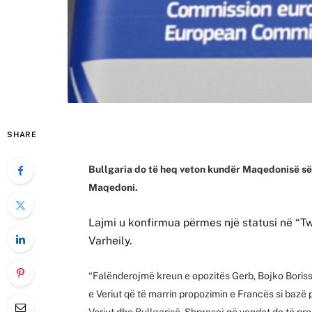
SHARE
Bullgaria do të heq veton kundër Maqedonisë së 
Maqedoni.
Lajmi u konfirmua përmes një statusi në “Tw
Varheily.
“Falënderojmë kreun e opozitës Gerb, Bojko Boris
e Veriut që të marrin propozimin e Francës si bazë
Veriut dhe Bullgarisë. Shpresoj që vendet do të pr