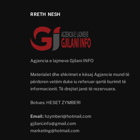
RRETH NESH
Agjencia e lajmeve Gjilani INFO
Materialet dhe shkrimet e kësaj Agjencie mund të
përdoren vetëm duke iu referuar qartë burimit të
informacionit. Të drejtat janë të rezervuara.
Botues: HESET ZYMBERI
Email:
hzymberi@hotmail.com
gjilani.info@gmail.com
marketing@hotmail.com