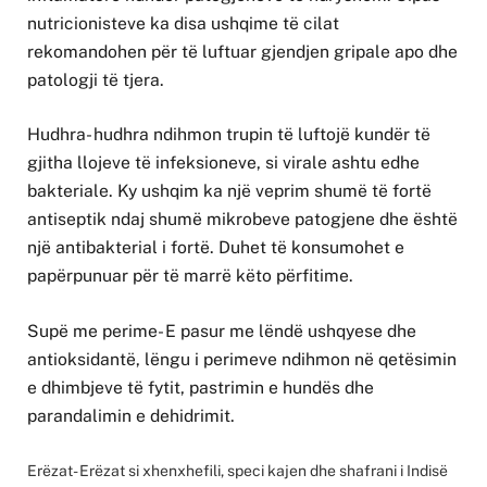
nutricionisteve ka disa ushqime të cilat
rekomandohen për të luftuar gjendjen gripale apo dhe
patologji të tjera.
Hudhra- hudhra ndihmon trupin të luftojë kundër të
gjitha llojeve të infeksioneve, si virale ashtu edhe
bakteriale. Ky ushqim ka një veprim shumë të fortë
antiseptik ndaj shumë mikrobeve patogjene dhe është
një antibakterial i fortë. Duhet të konsumohet e
papërpunuar për të marrë këto përfitime.
Supë me perime- E pasur me lëndë ushqyese dhe
antioksidantë, lëngu i perimeve ndihmon në qetësimin
e dhimbjeve të fytit, pastrimin e hundës dhe
parandalimin e dehidrimit.
Erëzat- Erëzat si xhenxhefili, speci kajen dhe shafrani i Indisë