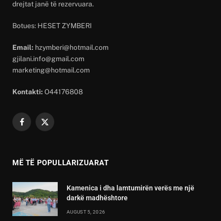
drejtat janë të rezervuara.
Botues: HESET ZYMBERI
Email:
hzymberi@hotmail.com
gjilani.info@gmail.com
marketing@hotmail.com
Kontakti:
O44176808
Facebook
X
(Twitter)
MË TË POPULLARIZUARAT
Kamenica i dha lamtumirën verës me një
darkë madhështore
AUGUST 5, 2026