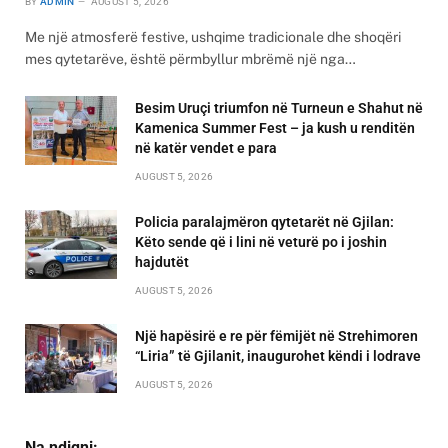
BY
ADMIN
AUGUST 5, 2026
Me një atmosferë festive, ushqime tradicionale dhe shoqëri
mes qytetarëve, është përmbyllur mbrëmë një nga…
Besim Uruçi triumfon në Turneun e Shahut në
Kamenica Summer Fest – ja kush u renditën
në katër vendet e para
AUGUST 5, 2026
Policia paralajmëron qytetarët në Gjilan:
Këto sende që i lini në veturë po i joshin
hajdutët
AUGUST 5, 2026
Një hapësirë e re për fëmijët në Strehimoren
“Liria” të Gjilanit, inaugurohet këndi i lodrave
AUGUST 5, 2026
Na ndiqni: