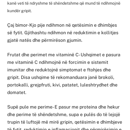
kanë veti të ndryshme të shëndetshme që mund të ndihmojnë
kundër gripit.
Çaj bimor- Kjo pije ndihmon në qetësimin e dhimbjes
së fytit. Gjithashtu ndihmon në reduktimin e kollitjes
gjatë natës dhe përmirëson gjumin.
Frutat dhe perimet me vitaminë C- Ushqimet e pasura
me vitaminë C ndihmojnë në forcimin e sistemit
imunitar dhe reduktojnë simptomat e ftohjes dhe
gripit. Disa ushqime të rekomanduara janë brokoli,
portokalli, grejpfruti, kivi, patatet, luleshtrydhet dhe
domatet.
Supë pule me perime- E pasur me proteina dhe hekur
dhe perime të shëndetshme, supa e pulës do të lejojë
trupin të luftojë më mirë gripin, qetësimin e dhimbjeve
të fytit, reduktimin e inflamacionit dhe përmirësimin e