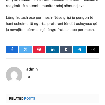
reagimit të sistemit imunitar ndaj sëmundjeve.
Lëng frutash ose perimesh- Nëse gripi ju pengon të
hani ushqime të ngurta, preferoni lëndët ushqyese që
ju nevojiten përmes një lëngu frutash apo perimesh.
Facebook
Twitter
Pinterest
LinkedIn
Tumblr
Telegram
Email
admin
Website
RELATED
POSTS