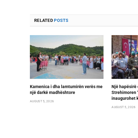
RELATED
POSTS
Kamenica i dha lamtumirën verës me
Një hapësirë 
një darkë madhështore
Strehimoren “L
inaugurohet k
AUGUST 5, 2026
AUGUST 5, 2026