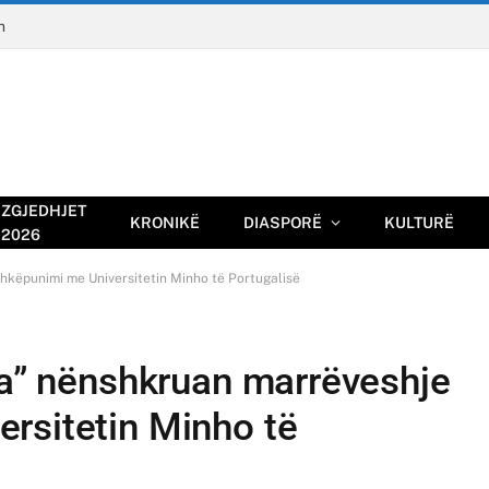
n
ZGJEDHJET
KRONIKË
DIASPORË
KULTURË
2026
hkëpunimi me Universitetin Minho të Portugalisë
ka” nënshkruan marrëveshje
rsitetin Minho të