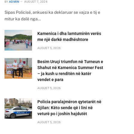
BY
ADMIN
AUGUST 7, 2026
Sipas Policisë, ankuesi ka deklaruar se vajza e tij e
mitur ka dalë nga…
Kamenica i dha lamtumirën verës
me një darkë madhështore
AUGUST 5, 2026
Besim Uruçi triumfon në Turneun e
Shahut në Kamenica Summer Fest
– ja kush u renditën në katër
vendet e para
AUGUST 5, 2026
Policia paralajmëron qytetarët në
Gjilan: Këto sende që i lini në
veturë po i joshin hajdutët
AUGUST 5, 2026