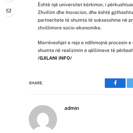
Është një universitet kërkimor, i përkushtuar
Zhvillim dhe Inovacion, dhe është gjithasht
partneritete të shumta të suksesshme në p
zhvillimore socio-ekonomike.
Marrëveshjet e reja e ndihmojnë procesin e 
shumta në realizimin e qëllimeve të përba
/GJILANI INFO/
SHARE.
Faceboo
admin