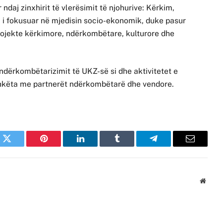
 ndaj zinxhirit të vlerësimit të njohurive: Kërkim,
u i fokusuar në mjedisin socio-ekonomik, duke pasur
rojekte kërkimore, ndërkombëtare, kulturore dhe
ndërkombëtarizimit të UKZ-së si dhe aktivitetet e
shkëta me partnerët ndërkombëtarë dhe vendore.
k
Twitter
Pinterest
LinkedIn
Tumblr
Telegram
Email
Websi