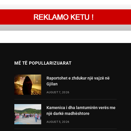
MË TË POPULLARIZUARAT
Raportohet e zhdukur një vajzë në
Gjilan
AUGUST 7, 2026
Kamenica i dha lamtumirën verës me
një darkë madhështore
AUGUST 5, 2026