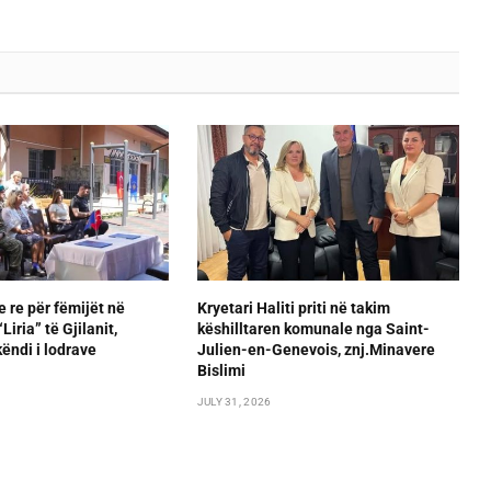
e re për fëmijët në
Kryetari Haliti priti në takim
iria” të Gjilanit,
këshilltaren komunale nga Saint-
ëndi i lodrave
Julien-en-Genevois, znj.Minavere
Bislimi
JULY 31, 2026