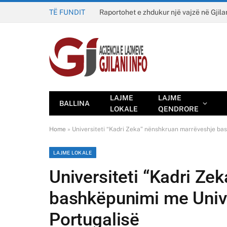
TË FUNDIT
Raportohet e zhdukur një vajzë në Gjila
LAJME
LAJME
BALLINA
LOKALE
QENDRORE
Home
»
Universiteti “Kadri Zeka” nënshkruan marrëveshje bas
LAJME LOKALE
Universiteti “Kadri Ze
bashkëpunimi me Unive
Portugalisë