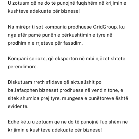
U zotuam që ne do të punojnë fuqishëm në krijimin e
kushteve adekuate për biznese!
Na mirëpriti sot kompania prodhuese GridGroup, ku
nga afër pamë punën e përkushtimin e tyre në
prodhimin e rrjetave për fasadim.
Kompani serioze, që eksporton në mbi njëzet shtete
perendimore.
Diskutuam rreth sfidave që aktualishit po
ballafaqohen bizneset prodhuese në vendin tonë, e
sitek shumica prej tyre, mungesa e punëtorëve është
evidente.
Edhe këtu u zotuam që ne do të punojnë fuqishëm në
krijimin e kushteve adekuate për biznese!