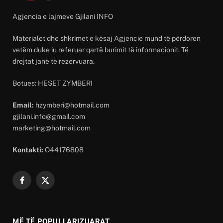
Agjencia e lajmeve Gjilani INFO
Materialet dhe shkrimet e kësaj Agjencie mund të përdoren
vetëm duke iu referuar qartë burimit të informacionit. Të
drejtat janë të rezervuara.
Botues: HESET ZYMBERI
Email:
hzymberi@hotmail.com
gjilani.info@gmail.com
marketing@hotmail.com
Kontakti:
O44176808
Facebook
X
(Twitter)
MË TË POPULLARIZUARAT