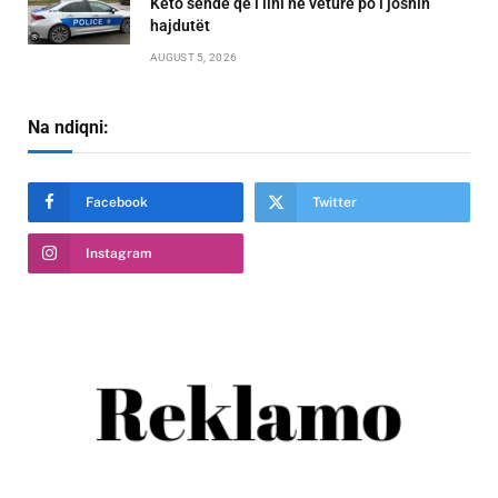
Këto sende që i lini në veturë po i joshin
hajdutët
AUGUST 5, 2026
Na ndiqni:
Facebook
Twitter
Instagram