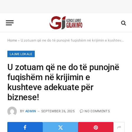
Home
»
U zotuam që ne do të punojnë fuqishëm në krijimin e kushteve adekuate për biznese!
LAJME LOKALE
U zotuam që ne do të punojnë
fuqishëm në krijimin e
kushteve adekuate për
biznese!
BY
ADMIN
SEPTEMBER 26, 2025
NO COMMENTS