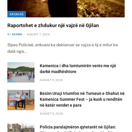
KRONIKË
Raportohet e zhdukur një vajzë në Gjilan
BY
ADMIN
AUGUST 7, 2026
Sipas Policisë, ankuesi ka deklaruar se vajza e tij e mitur ka
dalë nga…
Kamenica i dha lamtumirën verës me një
darkë madhështore
AUGUST 5, 2026
Besim Uruçi triumfon në Turneun e Shahut në
Kamenica Summer Fest – ja kush u renditën
në katër vendet e para
AUGUST 5, 2026
Policia paralajmëron qytetarët në Gjilan: