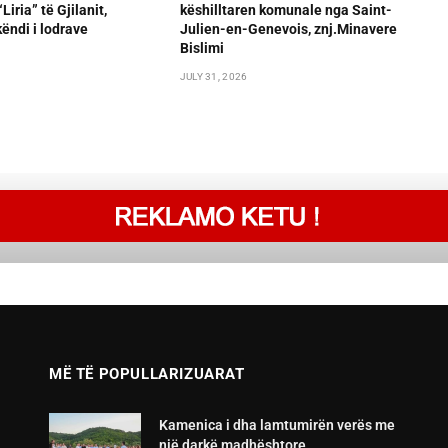
iria” të Gjilanit,
këshilltaren komunale nga Saint-
ëndi i lodrave
Julien-en-Genevois, znj.Minavere
Bislimi
JULY 31, 2026
MË TË POPULLARIZUARAT
Kamenica i dha lamtumirën verës me
një darkë madhështore