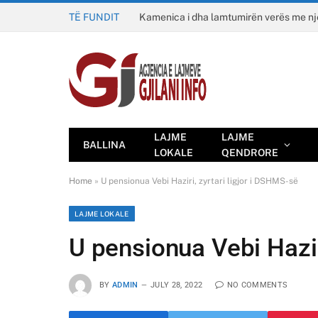
TË FUNDIT
Kamenica i dha lamtumirën verës me n
LAJME
LAJME
BALLINA
LOKALE
QENDRORE
Home
»
U pensionua Vebi Haziri, zyrtari ligjor i DSHMS-së
LAJME LOKALE
U pensionua Vebi Hazir
BY
ADMIN
JULY 28, 2022
NO COMMENTS