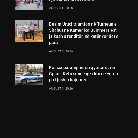
AUGUST 5, 2026
Besim Uruçi triumfon në Turneun e
Shahut në Kamenica Summer Fest –
ja kush u renditën në katër vendet e
para
AUGUST 5, 2026
Policia paralajmëron qytetarët në
Gjilan: Këto sende që i lini në veturë
po i joshin hajdutët
AUGUST 5, 2026