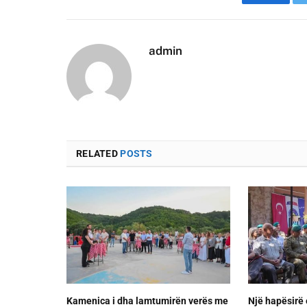
Faceboo
admin
RELATED
POSTS
Kamenica i dha lamtumirën verës me
Një hapësirë 