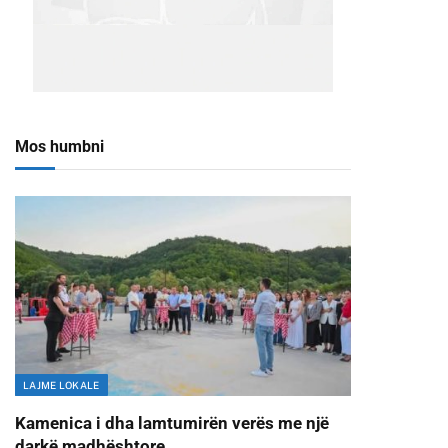
Mos humbni
LAJME LOKALE
Kamenica i dha lamtumirën verës me një
darkë madhështore