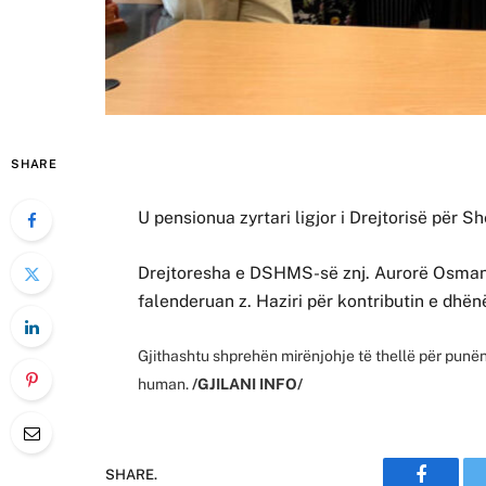
SHARE
U pensionua zyrtari ligjor i Drejtorisë për
Drejtoresha e DSHMS-së znj. Aurorë Osmani,
falenderuan z. Haziri për kontributin e dhën
Gjithashtu shprehën mirënjohje të thellë për punën
human.
/GJILANI INFO/
SHARE.