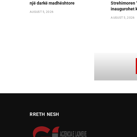
një darkë madhështore
Strehimoren “L
inaugurohet k
AUGUST 5, 2026
AUGUST 5, 2026
RRETH NESH