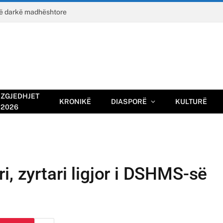
jë darkë madhështore
ZGJEDHJET
KRONIKË
DIASPORË
KULTURË
2026
i, zyrtari ligjor i DSHMS-së