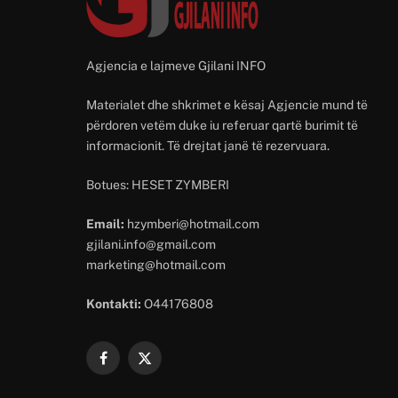
Agjencia e lajmeve Gjilani INFO
Materialet dhe shkrimet e kësaj Agjencie mund të
përdoren vetëm duke iu referuar qartë burimit të
informacionit. Të drejtat janë të rezervuara.
Botues: HESET ZYMBERI
Email:
hzymberi@hotmail.com
gjilani.info@gmail.com
marketing@hotmail.com
Kontakti:
O44176808
Facebook
X
(Twitter)