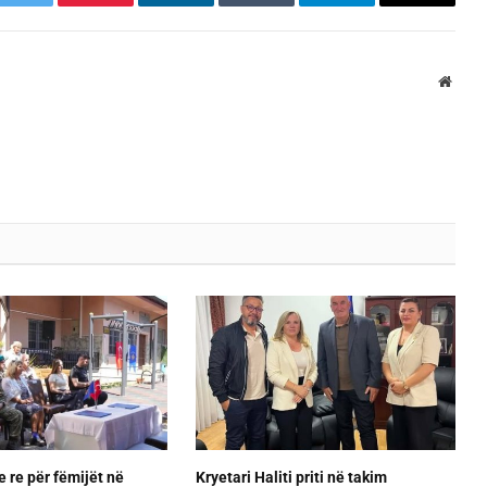
k
Twitter
Pinterest
LinkedIn
Tumblr
Telegram
Email
Websi
e re për fëmijët në
Kryetari Haliti priti në takim