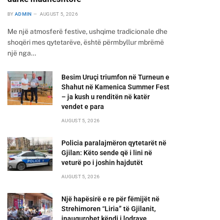
BY
ADMIN
AUGUST 5, 2026
Me një atmosferë festive, ushqime tradicionale dhe
shoqëri mes qytetarëve, është përmbyllur mbrëmë
një nga…
Besim Uruçi triumfon në Turneun e
Shahut në Kamenica Summer Fest
– ja kush u renditën në katër
vendet e para
AUGUST 5, 2026
Policia paralajmëron qytetarët në
Gjilan: Këto sende që i lini në
veturë po i joshin hajdutët
AUGUST 5, 2026
Një hapësirë e re për fëmijët në
Strehimoren “Liria” të Gjilanit,
inaugurohet këndi i lodrave