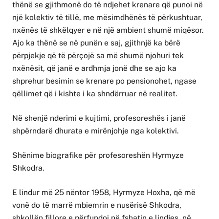
thënë se gjithmonë do të ndjehet krenare që punoi në
një kolektiv të tillë, me mësimdhënës të përkushtuar,
nxënës të shkëlqyer e në një ambient shumë miqësor.
Ajo ka thënë se në punën e saj, gjithnjë ka bërë
përpjekje që të përçojë sa më shumë njohuri tek
nxënësit, që janë e ardhmja jonë dhe se ajo ka
shprehur besimin se krenare po pensionohet, ngase
qëllimet që i kishte i ka shndërruar në realitet.
Në shenjë nderimi e kujtimi, profesoreshës i janë
shpërndarë dhurata e mirënjohje nga kolektivi.
Shënime biografike për profesoreshën Hyrmyze
Shkodra.
E lindur më 25 nëntor 1958, Hyrmyze Hoxha, që më
vonë do të marrë mbiemrin e nusërisë Shkodra,
shkollën fillore e përfundoi në fshatin e lindjes, në