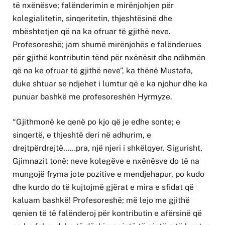
të nxënësve; falënderimin e mirënjohjen për
kolegialitetin, sinqeritetin, thjeshtësinë dhe
mbështetjen që na ka ofruar të gjithë neve.
Profesoreshë; jam shumë mirënjohës e falënderues
për gjithë kontributin tënd për nxënësit dhe ndihmën
që na ke ofruar të gjithë neve”, ka thënë Mustafa,
duke shtuar se ndjehet i lumtur që e ka njohur dhe ka
punuar bashkë me profesoreshën Hyrmyze.
“Gjithmonë ke qenë po kjo që je edhe sonte; e
sinqertë, e thjeshtë deri në adhurim, e
drejtpërdrejtë……pra, një njeri i shkëlqyer. Sigurisht,
Gjimnazit tonë; neve kolegëve e nxënësve do të na
mungojë fryma jote pozitive e mendjehapur, po kudo
dhe kurdo do të kujtojmë gjërat e mira e sfidat që
kaluam bashkë! Profesoreshë; më lejo me gjithë
qenien të të falënderoj për kontributin e afërsinë që