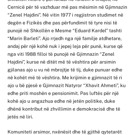
Cernicë për të vazhduar më pas mësimin në Gjimnazin
“Zenel Hajdini”. Në vitin 1977 i regjistron studimet në
degën e Fizikës dhe pas përfundimit të tyre nisi të
punojë në Shkollën e Mesme “Eduard Kardel” tashti
“Marin Barleti”. Ajo rrjedh nga një familje atdhetare,
andaj për një kohë nuk i jepej leja për punë, kurse që
nga viti 1988 filloi të punojë në Gjimnazin “Zenel
Hajdini”, kurse në ditët më të vështira për arsimin
gjilanas ajo u vu në mbrojtje të tij, duke punuar edhe
në kohët më të vështira. Me krijimin e gjimnazit të ri
ajo u bë pjesë e Gjimnazit Natyror “Xhavit Ahmeti”, ku
edhe priti moshën e pensionimit. Pas luftës për një
kohë ajo u angazhua edhe në jetën politike, duke
dhënë kontribut në zhvillimin e demokracisë dhe të
jetës në liri.
Komuniteti arsimor, nxënësit dhe të gjithë qytetarët