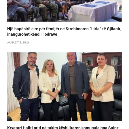
Një hapësirë e re për fëmijët në Strehimoren “Liria” të Gjilanit,
inaugurohet këndi i lodrave
AUGUST 5, 2026
Kryetari Haliti priti në takim këshilltaren komunale nga Saint-