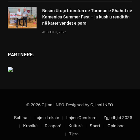
Besim Uruçi triumfon në Turneun e Shahut në
Kamenica Summer Fest – ja kush u renditën
në katër vendet e para
AUGUST 5, 2026
PARTNERE:
© 2026 Gjilani INFO. Designed by
Gjilani INFO
.
Ballina
Lajme Lokale
Lajme Qendrore
Zgjedhjet 2026
Kronikë
Diasporë
Kulturë
Sport
Opinione
Tjera