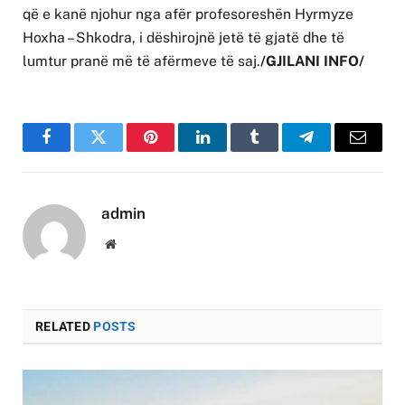
që e kanë njohur nga afër profesoreshën Hyrmyze
Hoxha – Shkodra, i dëshirojnë jetë të gjatë dhe të
lumtur pranë më të afërmeve të saj.
/GJILANI INFO/
Facebook
Twitter
Pinterest
LinkedIn
Tumblr
Telegram
Email
admin
Website
RELATED
POSTS