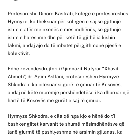
Profesoreshë Dinore Kastrati, kolege e profesoreshës
Hyrmyze, ka theksuar për kolegen e saj se gjithnjë
ishte e afër me nxënës e mësimdhënës, se gjithnjë
ishte e hareshme dhe për këtë të gjithë ia kishin
lakmi, andaj ajo do të mbetet përgjithmonë pjesë e
kolektivit.
Edhe zëvendësdrejtori i Gjimnazit Natyror “Xhavit
Ahmeti”, dr. Agim Asllani, profesoreshën Hyrmyze
Shkodra e ka cilësuar si gurët e çmuar të Kosovës,
andaj në këtë mbrëmje përshëndetëse i ka dhuruar një
hartë të Kosovës me gurët e saj të çmuar.
Hyrmyze Shkodra, e cila që nga kjo e hënë do t’i
bashkëngjitet karvanit të shumë mësimdhënësve që
lanë gjurmë të pashlyeshme në arsimin gjilanas, ka