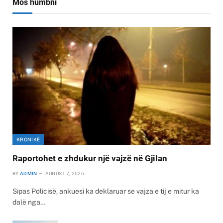
Mos humbni
KRONIKË
Raportohet e zhdukur një vajzë në Gjilan
BY
ADMIN
AUGUST 7, 2026
Sipas Policisë, ankuesi ka deklaruar se vajza e tij e mitur ka
dalë nga…