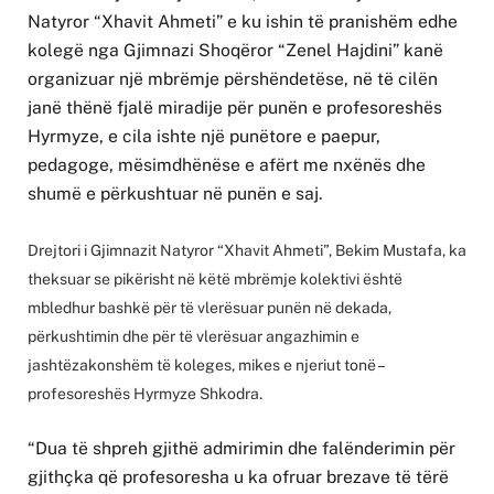
Natyror “Xhavit Ahmeti” e ku ishin të pranishëm edhe
kolegë nga Gjimnazi Shoqëror “Zenel Hajdini” kanë
organizuar një mbrëmje përshëndetëse, në të cilën
janë thënë fjalë miradije për punën e profesoreshës
Hyrmyze, e cila ishte një punëtore e paepur,
pedagoge, mësimdhënëse e afërt me nxënës dhe
shumë e përkushtuar në punën e saj.
Drejtori i Gjimnazit Natyror “Xhavit Ahmeti”, Bekim Mustafa, ka
theksuar se pikërisht në këtë mbrëmje kolektivi është
mbledhur bashkë për të vlerësuar punën në dekada,
përkushtimin dhe për të vlerësuar angazhimin e
jashtëzakonshëm të koleges, mikes e njeriut tonë –
profesoreshës Hyrmyze Shkodra.
“Dua të shpreh gjithë admirimin dhe falënderimin për
gjithçka që profesoresha u ka ofruar brezave të tërë