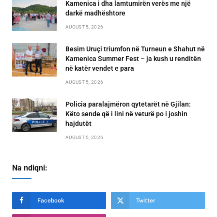
Kamenica i dha lamtumirën verës me një
darkë madhështore
AUGUST 5, 2026
Besim Uruçi triumfon në Turneun e Shahut në
Kamenica Summer Fest – ja kush u renditën
në katër vendet e para
AUGUST 5, 2026
Policia paralajmëron qytetarët në Gjilan:
Këto sende që i lini në veturë po i joshin
hajdutët
AUGUST 5, 2026
Na ndiqni:
Facebook
Twitter