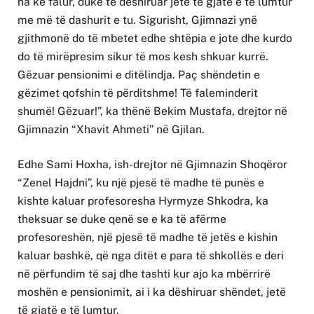
na ke falur, duke të dëshiruar jetë të gjatë e të lumtur
me më të dashurit e tu. Sigurisht, Gjimnazi ynë
gjithmonë do të mbetet edhe shtëpia e jote dhe kurdo
do të mirëpresim sikur të mos kesh shkuar kurrë.
Gëzuar pensionimi e ditëlindja. Paç shëndetin e
gëzimet qofshin të përditshme! Të faleminderit
shumë! Gëzuar!”, ka thënë Bekim Mustafa, drejtor në
Gjimnazin “Xhavit Ahmeti” në Gjilan.
Edhe Sami Hoxha, ish-drejtor në Gjimnazin Shoqëror
“Zenel Hajdni”, ku një pjesë të madhe të punës e
kishte kaluar profesoresha Hyrmyze Shkodra, ka
theksuar se duke qenë se e ka të afërme
profesoreshën, një pjesë të madhe të jetës e kishin
kaluar bashkë, që nga ditët e para të shkollës e deri
në përfundim të saj dhe tashti kur ajo ka mbërrirë
moshën e pensionimit, ai i ka dëshiruar shëndet, jetë
të gjatë e të lumtur.