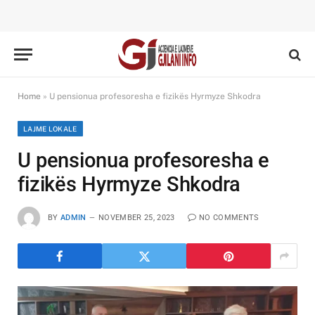
Home
»
U pensionua profesoresha e fizikës Hyrmyze Shkodra
LAJME LOKALE
U pensionua profesoresha e
fizikës Hyrmyze Shkodra
BY
ADMIN
NOVEMBER 25, 2023
NO COMMENTS