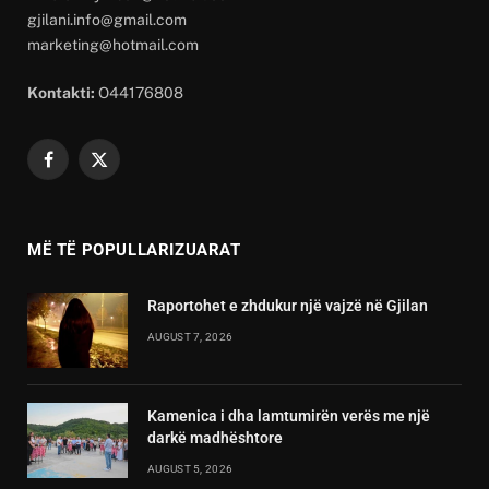
gjilani.info@gmail.com
marketing@hotmail.com
Kontakti:
O44176808
Facebook
X
(Twitter)
MË TË POPULLARIZUARAT
Raportohet e zhdukur një vajzë në Gjilan
AUGUST 7, 2026
Kamenica i dha lamtumirën verës me një
darkë madhështore
AUGUST 5, 2026