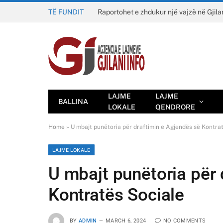
TË FUNDIT
Raportohet e zhdukur një vajzë në Gjila
LAJME
LAJME
BALLINA
LOKALE
QENDRORE
Home
»
U mbajt punëtoria për draftimin e Agjendës së Kontra
LAJME LOKALE
U mbajt punëtoria për 
Kontratës Sociale
BY
ADMIN
MARCH 6, 2024
NO COMMENTS