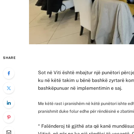
SHARE
Sot në Viti është mbajtur një punëtori përcj
ku në këtë takim u bënë bashkë zyrtarë kom
bashkëpunuar në implementimin e saj.
Me këtë rast i pranishëm në këtë punëtori ishte edhe
pranishmit duke folur edhe për rëndësinë e zbatimi
“ Falënderoj të gjithë ata që kanë mundës
Vitisë, që për ne ka një rëndësi të veçantë