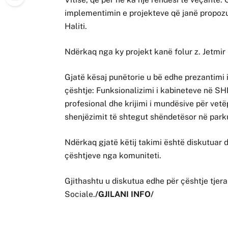
implementimin e projekteve që janë propozua
Haliti.
Ndërkaq nga ky projekt kanë folur z. Jetmir
Gjatë kësaj punëtorie u bë edhe prezantimi i
çështje: Funksionalizimi i kabineteve në SH
profesional dhe krijimi i mundësive për ve
shenjëzimit të shtegut shëndetësor në park
Ndërkaq gjatë këtij takimi është diskutuar 
çështjeve nga komuniteti.
Gjithashtu u diskutua edhe për çështje tje
Sociale.
/GJILANI INFO/