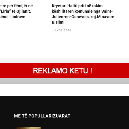
e re për fëmijët në
Kryetari Haliti priti në takim
iria” të Gjilanit,
këshilltaren komunale nga Saint-
ëndi i lodrave
Julien-en-Genevois, znj.Minavere
Bislimi
JULY 31, 2026
MË TË POPULLARIZUARAT