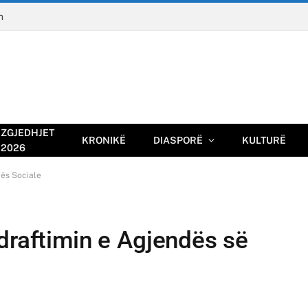
n
ZGJEDHJET
KRONIKË
DIASPORË
KULTURË
2026
tës Sociale
draftimin e Agjendës së