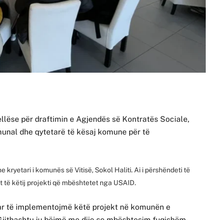
ellëse për draftimin e Agjendës së Kontratës Sociale,
unal dhe qytetarë të kësaj komune për të
 kryetari i komunës së Vitisë, Sokol Haliti. Ai i përshëndeti të
t të këtij projekti që mbështetet nga USAID.
uar të implementojmë këtë projekt në komunën e
. Gjithashtu ju bëjmë me dije se mbështesim fuqishëm