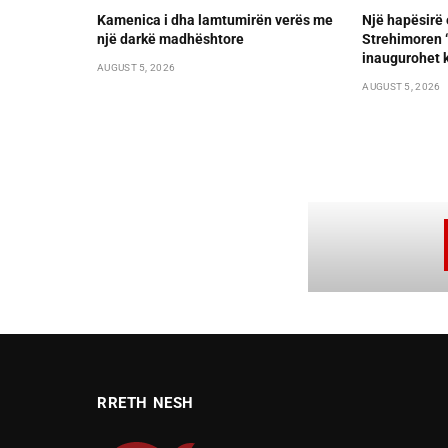
Kamenica i dha lamtumirën verës me
Një hapësirë 
një darkë madhështore
Strehimoren “L
inaugurohet k
AUGUST 5, 2026
AUGUST 5, 2026
RRETH NESH