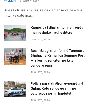
BY
ADMIN
AUGUST 7, 2026
Sipas Policisë, ankuesi ka deklaruar se vajza e tij e
mitur ka dalë nga…
Kamenica i dha lamtumirën verës
me një darkë madhështore
AUGUST 5, 2026
Besim Uruçi triumfon në Turneun e
Shahut në Kamenica Summer Fest
– ja kush u renditën në katër
vendet e para
AUGUST 5, 2026
Policia paralajmëron qytetarët në
Gjilan: Këto sende që i lini në
veturë po i joshin hajdutët
AUGUST 5, 2026