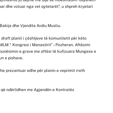
r dhe votuar nga vet qytetarët”, u shpreh kryetari
 Bakija dhe Vjendita Avdiu Musliu.
 draft planit i çështjeve të komunitetit për këto
MLM “ Kongresi i Manastirit” – Pozheran. Aftësimi
tëpunësimin e grave me aftësi të kufizuara Mungesa e
un e pishave.
dhe prezantuar edhe për planin e veprimit rreth
ra që ndërlidhen me Agjendën e Kontratës