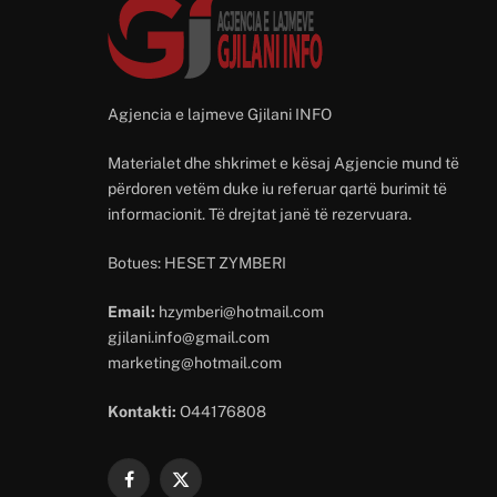
Agjencia e lajmeve Gjilani INFO
Materialet dhe shkrimet e kësaj Agjencie mund të
përdoren vetëm duke iu referuar qartë burimit të
informacionit. Të drejtat janë të rezervuara.
Botues: HESET ZYMBERI
Email:
hzymberi@hotmail.com
gjilani.info@gmail.com
marketing@hotmail.com
Kontakti:
O44176808
Facebook
X