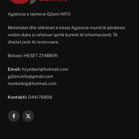
Agjencia e lajmeve Gjilani INFO
Materialet dhe shkrimet e kësaj Agjencie mund të përdoren
vetëm duke iu referuar qartë burimit të informacionit. Të
drejtat janë të rezervuara.
Botues: HESET ZYMBERI
Email:
hzymberi@hotmail.com
gjilani.info@gmail.com
marketing@hotmail.com
Kontakti:
O44176808
Facebook
X
(Twitter)