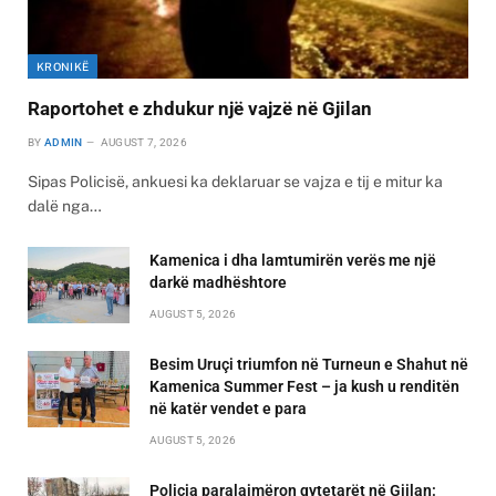
KRONIKË
Raportohet e zhdukur një vajzë në Gjilan
BY
ADMIN
AUGUST 7, 2026
Sipas Policisë, ankuesi ka deklaruar se vajza e tij e mitur ka
dalë nga…
Kamenica i dha lamtumirën verës me një
darkë madhështore
AUGUST 5, 2026
Besim Uruçi triumfon në Turneun e Shahut në
Kamenica Summer Fest – ja kush u renditën
në katër vendet e para
AUGUST 5, 2026
Policia paralajmëron qytetarët në Gjilan: