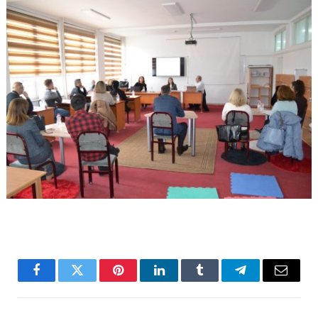
Facebook
Twitter
Pinterest
LinkedIn
Tumblr
Telegram
Email