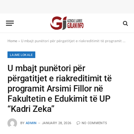
Home
»
U mbajt punëtori për përgatitjet e riakreditimit të programit Arsimi Fillor në Fakultetin e Edukimit të UP “Kadri Zeka”
LAJME LOKALE
U mbajt punëtori për
përgatitjet e riakreditimit të
programit Arsimi Fillor në
Fakultetin e Edukimit të UP
“Kadri Zeka”
BY
ADMIN
JANUARY 28, 2026
NO COMMENTS