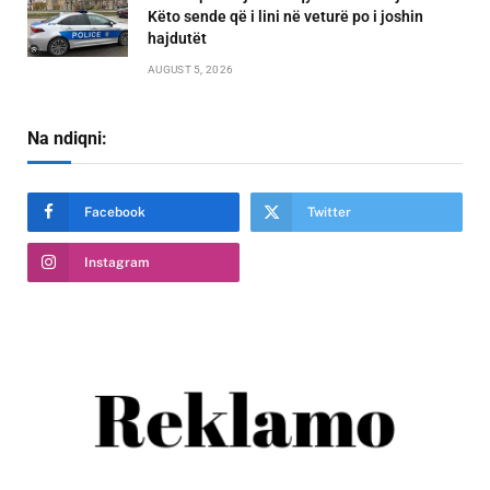
Këto sende që i lini në veturë po i joshin
hajdutët
AUGUST 5, 2026
Na ndiqni:
Facebook
Twitter
Instagram