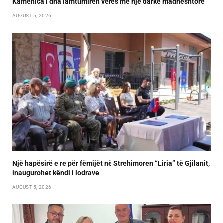
Kamenica i dha lamtumirën verës me një darkë madhështore
AUGUST 5, 2026
Një hapësirë e re për fëmijët në Strehimoren “Liria” të Gjilanit,
inaugurohet këndi i lodrave
AUGUST 5, 2026