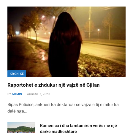
KRONIKË
Raportohet e zhdukur një vajzë në Gjilan
BY
ADMIN
AUGUST 7, 2026
Sipas Policisë, ankuesi ka deklaruar se vajza e tij e mitur ka
dalë nga…
Kamenica i dha lamtumirën verës me një
darkë madhështore