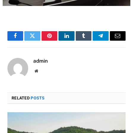
Facebook
Twitter
Pinterest
LinkedIn
Tumblr
Telegram
Email
admin
Website
RELATED
POSTS