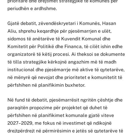
prioritare dhe drejtimet strategjike të komunës për
periudhën e ardhshme.
Gjatë debatit, zëvendëskryetari i Komunës, Hasan
Aliu, shprehu keqardhje për pjesëmarrjen e ulët,
sidomos të anëtarëve të Kuvendit Komunal dhe
Komitetit për Politikë dhe Financa, të cilët ishin edhe
organizatorë të këtij procesi. Ai theksoi se dokumente
të tilla strategjike kërkojnë angazhim më të madh
institucional dhe pjesëmarrje më aktive të qytetarëve,
në mënyrë që nevojat dhe prioritetet e komunitetit të
përfshihen në planifikimin buxhetor.
Në fund të debatit, pjesëmarrësit ngritën çështje dhe
paraqitën propozime për projektet që duhet të
përfshihen në planifikimet komunale gjatë viteve
2027–2029, me fokus në investimet që ndikojnë
drejtpërdrejt në përmirësimin e jetës së qytetarëve të