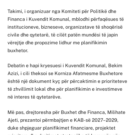
Takimi, i organizuar nga Komiteti për Politikë dhe
Financa i Kuvendit Komunal, mblodhi përfaqësues të
institucioneve, bizneseve, organizatave të shoqërisë
civile dhe qytetarë, të cilët patën mundësi të japin
vërejtje dhe propozime lidhur me planifikimin
buxhetor.
Debatin e hapi kryesuesi i Kuvendit Komunal, Bekim
Azizi, i cili theksoi se Korniza Afatmesme Buxhetore
është një dokument kyç për përcaktimin e prioriteteve
të zhvillimit lokal dhe për planifikimin e investimeve
në interes të qytetarëve.
Më pas, drejtoresha për Buxhet dhe Financa, Milihate
Ajeti, prezantoi përmbajtjen e KAB-së 2027–2029,
duke shpjeguar planifikimet financiare, projektet