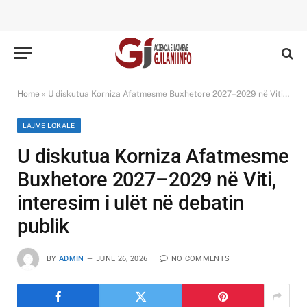
Home
»
U diskutua Korniza Afatmesme Buxhetore 2027–2029 në Viti, interesim i ulët në debatin publik
LAJME LOKALE
U diskutua Korniza Afatmesme
Buxhetore 2027–2029 në Viti,
interesim i ulët në debatin
publik
BY
ADMIN
JUNE 26, 2026
NO COMMENTS