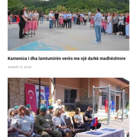
Kamenica i dha lamtumirën verës me një darkë madhështore
AUGUST 5, 2026