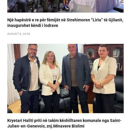
Një hapësirë e re për fëmijët në Strehimoren “Liria” të Gjilanit,
inaugurohet këndi i lodrave
AUGUST 5, 2026
Kryetari Haliti priti në takim këshilltaren komunale nga Saint-
Julien-en-Genevois, znj.Minavere Bislimi