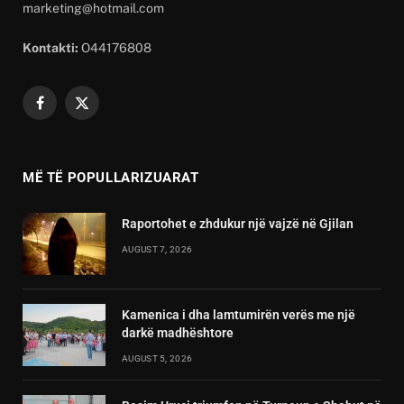
marketing@hotmail.com
Kontakti:
O44176808
Facebook
X
(Twitter)
MË TË POPULLARIZUARAT
Raportohet e zhdukur një vajzë në Gjilan
AUGUST 7, 2026
Kamenica i dha lamtumirën verës me një
darkë madhështore
AUGUST 5, 2026