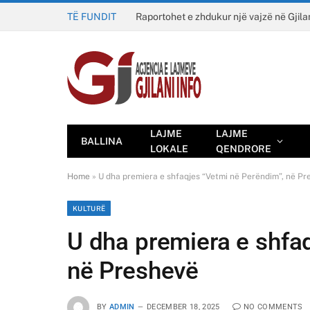
TË FUNDIT
Raportohet e zhdukur një vajzë në Gjila
LAJME
LAJME
BALLINA
LOKALE
QENDRORE
Home
»
U dha premiera e shfaqjes “Vetmi në Perëndim”, në Pr
KULTURË
U dha premiera e shfa
në Preshevë
BY
ADMIN
DECEMBER 18, 2025
NO COMMENTS