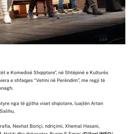
Ditët e Komedisë Shqiptare”, në Shtëpinë e Kulturës
iera e shfaqjes “Vetmi në Perëndim”, me regji të
onagh.
yre nga të gjitha viset shqiotare, luajtën Artan
Salihu.
afia, Nexhat Boriçi, ndriçimi, Xhemal Hasani,
. Haliti dhe dekorater, Burim S Emini.
/Gjilani INFO/