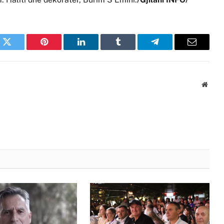
k
Twitter
Pinterest
LinkedIn
Tumblr
Telegram
Email
Websi