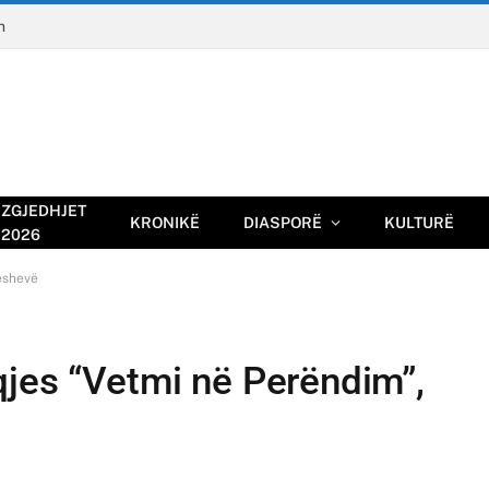
n
ZGJEDHJET
KRONIKË
DIASPORË
KULTURË
2026
eshevë
qjes “Vetmi në Perëndim”,