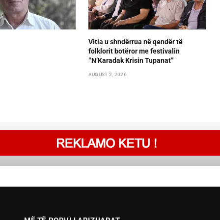
Vitia u shndërrua në qendër të
folklorit botëror me festivalin
“N’Karadak Krisin Tupanat”
AUGUST 2, 2026