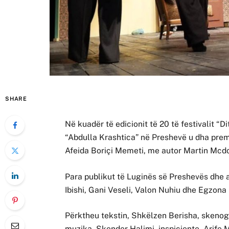
SHARE
Në kuadër të edicionit të 20 të festivalit “
“Abdulla Krashtica” në Preshevë u dha prem
Afeida Boriçi Memeti, me autor Martin Mcd
Para publikut të Luginës së Preshevës dhe at
Ibishi, Gani Veseli, Valon Nuhiu dhe Egzona 
Përktheu tekstin, Shkëlzen Berisha, skenogr
muzika, Skender Halimi, inspiciente, Arife M