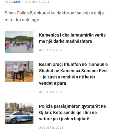
BY
ADMIN
AUGUST 7, 2026
Sipas Policisë, ankuesi ka deklaruar se vajza e tij e
mitur ka dalë nga…
Kamenica i dha lamtumirën verës
me një darkë madhështore
AUGUST 5, 2026
Besim Uruçi triumfon në Turneun e
Shahut në Kamenica Summer Fest
– ja kush u renditën në katër
vendet e para
AUGUST 5, 2026
Policia paralajmëron qytetarët në
Gjilan: Këto sende që i lini në
veturë po i joshin hajdutët
AUGUST 5, 2026