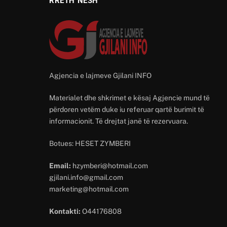
RRETH NESH
Agjencia e lajmeve Gjilani INFO
Materialet dhe shkrimet e kësaj Agjencie mund të
përdoren vetëm duke iu referuar qartë burimit të
informacionit. Të drejtat janë të rezervuara.
Botues: HESET ZYMBERI
Email:
hzymberi@hotmail.com
gjilani.info@gmail.com
marketing@hotmail.com
Kontakti:
O44176808