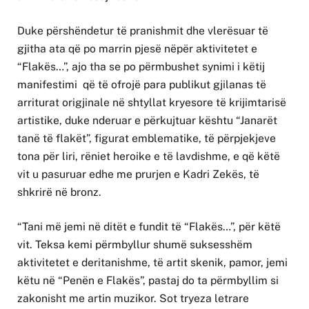
Duke përshëndetur të pranishmit dhe vlerësuar të
gjitha ata që po marrin pjesë nëpër aktivitetet e
“Flakës…”, ajo tha se po përmbushet synimi i këtij
manifestimi që të ofrojë para publikut gjilanas të
arriturat origjinale në shtyllat kryesore të krijimtarisë
artistike, duke nderuar e përkujtuar kështu “Janarët
tanë të flakët”, figurat emblematike, të përpjekjeve
tona për liri, rëniet heroike e të lavdishme, e që këtë
vit u pasuruar edhe me prurjen e Kadri Zekës, të
shkrirë në bronz.
“Tani më jemi në ditët e fundit të “Flakës…”, për këtë
vit. Teksa kemi përmbyllur shumë suksesshëm
aktivitetet e deritanishme, të artit skenik, pamor, jemi
këtu në “Penën e Flakës”, pastaj do ta përmbyllim si
zakonisht me artin muzikor. Sot tryeza letrare