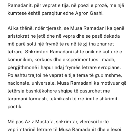
Ramadanit, për veprat e tija, në poezi e prozë, me një
kumtesë është paraqitur edhe Agron Gashi.
Ai ka thënë, ndër tjerash, se Musa Ramadani ka qenë
aristokrat në jetë dhe në vepra dhe se pesë dekada
më parë solli një frymë të re në të gjitha zhanret
letrare. Shkrimtari Ramadani ishte unik në kulturë e
komunikim, kërkues dhe eksperimentues i madh,
përgjithmonë i hapur ndaj frymës letrare evropiane.
Po ashtu trajtoi në veprat e tija tema të guximshme,
nacionale, universale. Musa Ramadani ka motivuar që
letërsia bashkëkohore shqipe të pasurohet me
laramani formash, teknikash të rrëfimit e shkrimit
poetik.
Më pas Aziz Mustafa, shkrimtar, vlerësoi lartë
veprimtarinë letrare të Musa Ramadanit dhe e lexoi