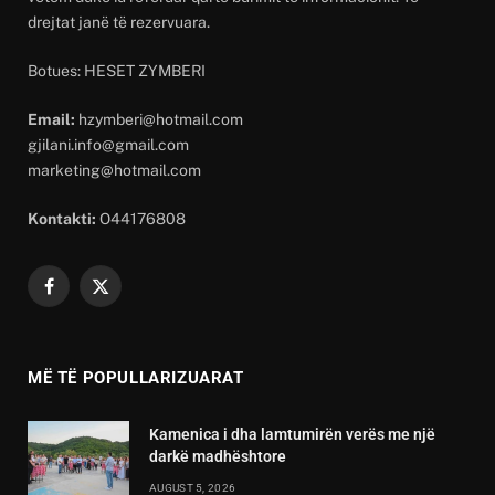
drejtat janë të rezervuara.
Botues: HESET ZYMBERI
Email:
hzymberi@hotmail.com
gjilani.info@gmail.com
marketing@hotmail.com
Kontakti:
O44176808
Facebook
X
(Twitter)
MË TË POPULLARIZUARAT
Kamenica i dha lamtumirën verës me një
darkë madhështore
AUGUST 5, 2026