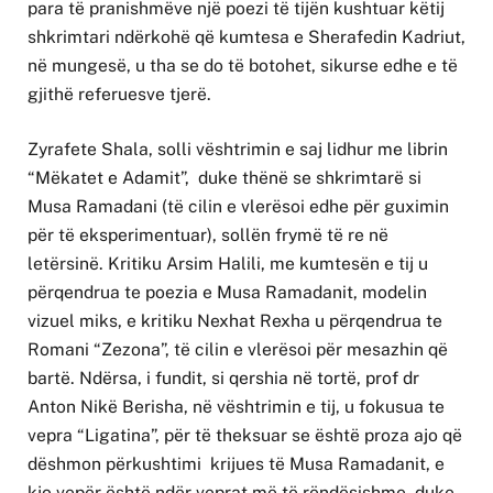
para të pranishmëve një poezi të tijën kushtuar këtij
shkrimtari ndërkohë që kumtesa e Sherafedin Kadriut,
në mungesë, u tha se do të botohet, sikurse edhe e të
gjithë referuesve tjerë.
Zyrafete Shala, solli vështrimin e saj lidhur me librin
“Mëkatet e Adamit”, duke thënë se shkrimtarë si
Musa Ramadani (të cilin e vlerësoi edhe për guximin
për të eksperimentuar), sollën frymë të re në
letërsinë. Kritiku Arsim Halili, me kumtesën e tij u
përqendrua te poezia e Musa Ramadanit, modelin
vizuel miks, e kritiku Nexhat Rexha u përqendrua te
Romani “Zezona”, të cilin e vlerësoi për mesazhin që
bartë. Ndërsa, i fundit, si qershia në tortë, prof dr
Anton Nikë Berisha, në vështrimin e tij, u fokusua te
vepra “Ligatina”, për të theksuar se është proza ajo që
dëshmon përkushtimi krijues të Musa Ramadanit, e
kjo vepër është ndër veprat më të rëndësishme, duke