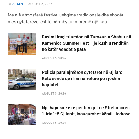
BY
ADMIN
AUGUST 5, 2026
Me një atmosferë festive, ushqime tradicionale dhe shoqëri
mes qytetarëve, është përmbyllur mbrëmë një nga…
Besim Uruçi triumfon në Turneun e Shahut në
Kamenica Summer Fest – ja kush u renditën
në katër vendet e para
AUGUST 5, 2026
Policia paralajmëron qytetarët në Gjilan:
Këto sende që i lini në veturë po i joshin
hajdutët
AUGUST 5, 2026
Një hapësirë e re për fëmijët në Strehimoren
“Liria” të Gjilanit, inaugurohet këndi i lodrave
AUGUST 5, 2026