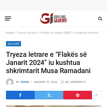
Home
»
Tryeza letrare e “Flakës së Janarit 2024” iu kushtua shkrimtarit Musa Ramadani
KULTURË
Tryeza letrare e “Flakës së
Janarit 2024” iu kushtua
shkrimtarit Musa Ramadani
BY
ADMIN
JANUARY 27, 2024
NO COMMENTS