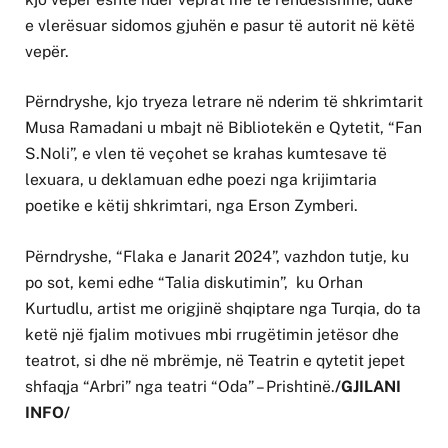
e vlerësuar sidomos gjuhën e pasur të autorit në këtë
vepër.
Përndryshe, kjo tryeza letrare në nderim të shkrimtarit
Musa Ramadani u mbajt në Bibliotekën e Qytetit, “Fan
S.Noli”, e vlen të veçohet se krahas kumtesave të
lexuara, u deklamuan edhe poezi nga krijimtaria
poetike e këtij shkrimtari, nga Erson Zymberi.
Përndryshe, “Flaka e Janarit 2024”, vazhdon tutje, ku
po sot, kemi edhe “Talia diskutimin”, ku Orhan
Kurtudlu, artist me origjinë shqiptare nga Turqia, do ta
ketë një fjalim motivues mbi rrugëtimin jetësor dhe
teatrot, si dhe në mbrëmje, në Teatrin e qytetit jepet
shfaqja “Arbri” nga teatri “Oda” – Prishtinë.
/GJILANI
INFO/