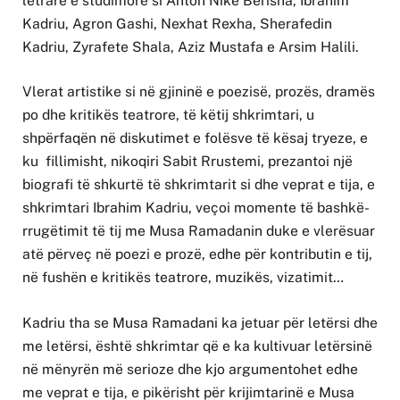
letrare e studimore si Anton Nikë Berisha, Ibrahim
Kadriu, Agron Gashi, Nexhat Rexha, Sherafedin
Kadriu, Zyrafete Shala, Aziz Mustafa e Arsim Halili.
Vlerat artistike si në gjininë e poezisë, prozës, dramës
po dhe kritikës teatrore, të këtij shkrimtari, u
shpërfaqën në diskutimet e folësve të kësaj tryeze, e
ku fillimisht, nikoqiri Sabit Rrustemi, prezantoi një
biografi të shkurtë të shkrimtarit si dhe veprat e tija, e
shkrimtari Ibrahim Kadriu, veçoi momente të bashkë-
rrugëtimit të tij me Musa Ramadanin duke e vlerësuar
atë përveç në poezi e prozë, edhe për kontributin e tij,
në fushën e kritikës teatrore, muzikës, vizatimit…
Kadriu tha se Musa Ramadani ka jetuar për letërsi dhe
me letërsi, është shkrimtar që e ka kultivuar letërsinë
në mënyrën më serioze dhe kjo argumentohet edhe
me veprat e tija, e pikërisht për krijimtarinë e Musa