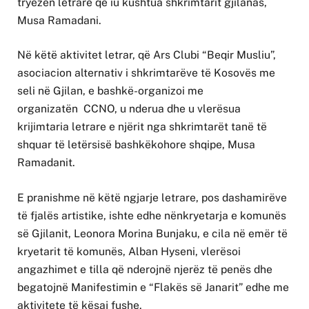
tryezën letrare që iu kushtua shkrimtarit gjilanas,
Musa Ramadani.
Në këtë aktivitet letrar, që Ars Clubi “Beqir Musliu”,
asociacion alternativ i shkrimtarëve të Kosovës me
seli në Gjilan, e bashkë-organizoi me
organizatën CCNO, u nderua dhe u vlerësua
krijimtaria letrare e njërit nga shkrimtarët tanë të
shquar të letërsisë bashkëkohore shqipe, Musa
Ramadanit.
E pranishme në këtë ngjarje letrare, pos dashamirëve
të fjalës artistike, ishte edhe nënkryetarja e komunës
së Gjilanit, Leonora Morina Bunjaku, e cila në emër të
kryetarit të komunës, Alban Hyseni, vlerësoi
angazhimet e tilla që nderojnë njerëz të penës dhe
begatojnë Manifestimin e “Flakës së Janarit” edhe me
aktivitete të kësaj fushe.