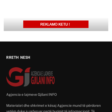
RRETH NESH
Agjencia e lajmeve Gjilani INFO
Materialet dhe shkrimet e kësaj Agjencie mund të përdoren
vetëm duke iu referuar qartë burimit të informacionit. Të