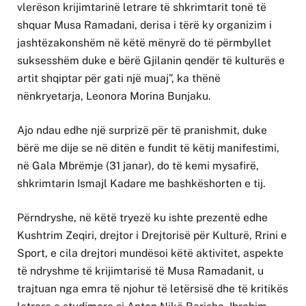
vlerëson krijimtarinë letrare të shkrimtarit tonë të
shquar Musa Ramadani, derisa i tërë ky organizim i
jashtëzakonshëm në këtë mënyrë do të përmbyllet
suksesshëm duke e bërë Gjilanin qendër të kulturës e
artit shqiptar për gati një muaj”, ka thënë
nënkryetarja, Leonora Morina Bunjaku.
Ajo ndau edhe një surprizë për të pranishmit, duke
bërë me dije se në ditën e fundit të këtij manifestimi,
në Gala Mbrëmje (31 janar), do të kemi mysafirë,
shkrimtarin Ismajl Kadare me bashkëshorten e tij.
Përndryshe, në këtë tryezë ku ishte prezentë edhe
Kushtrim Zeqiri, drejtor i Drejtorisë për Kulturë, Rrini e
Sport, e cila drejtori mundësoi këtë aktivitet, aspekte
të ndryshme të krijimtarisë të Musa Ramadanit, u
trajtuan nga emra të njohur të letërsisë dhe të kritikës