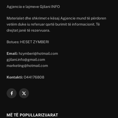
Agjencia e lajmeve Gjilani INFO
Materialet dhe shkrimet e kësaj Agjencie mund të përdoren
vetëm duke iu referuar qartë burimit të informacionit. Të
drejtat janë të rezervuara.
Botues: HESET ZYMBERI
Email:
hzymberi@hotmail.com
gjilani.info@gmail.com
marketing@hotmail.com
Kontakti:
O44176808
Facebook
X
(Twitter)
MË TË POPULLARIZUARAT