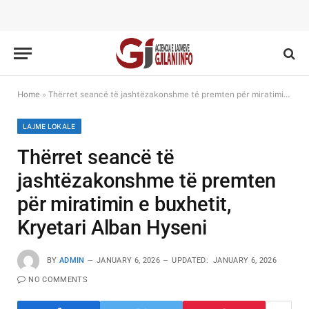
Home
»
Thërret seancë të jashtëzakonshme të premten për miratimin e buxhetit, Kryetari Alban Hyseni
LAJME LOKALE
Thërret seancë të
jashtëzakonshme të premten
për miratimin e buxhetit,
Kryetari Alban Hyseni
BY
ADMIN
JANUARY 6, 2026
UPDATED:
JANUARY 6, 2026
NO COMMENTS