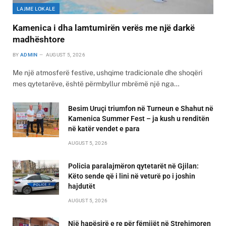
LAJME LOKALE
Kamenica i dha lamtumirën verës me një darkë
madhështore
BY
ADMIN
AUGUST 5, 2026
Me një atmosferë festive, ushqime tradicionale dhe shoqëri
mes qytetarëve, është përmbyllur mbrëmë një nga…
Besim Uruçi triumfon në Turneun e Shahut në
Kamenica Summer Fest – ja kush u renditën
në katër vendet e para
AUGUST 5, 2026
Policia paralajmëron qytetarët në Gjilan:
Këto sende që i lini në veturë po i joshin
hajdutët
AUGUST 5, 2026
Një hapësirë e re për fëmijët në Strehimoren