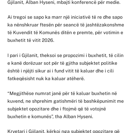
Gjilanit, Alban Hyseni, mbajti konferencë për medie.
Ai tregoi se sapo ka marr një iniciativë të re dhe sapo
ka nënshkruar ftesën për seancë të jashtëzakonshme
të Kuvendit të Komunës ditën e premte, për votimin e
buxhetit të vitit 2026.
I pari i Gjilanit, theksoi se propozimi i buxhetit, të cilin
e kanë dorëzuar sot për të gjitha subjektet politike
është i njëjti sikur ai i fund vitit të kaluar dhe i cili
fatkeqësisht nuk ka kaluar atëherë.
“Megjithëse numrat janë për të kaluar buxhetin në
kuvend, ne shprehim gatishmëri të bashkëpunimit me
subjektet opozitare dhe i ftojmë që të votojnë
buxhetin e komunës”, tha Alban Hyseni.
Kryetari i Gjilanit, kërkoi nga subjektet opozitare që