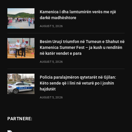
Kamenica i dha lamtumirën verës me një
darkë madhështore
AUGUST 5, 2026
Besim Uruçi triumfon në Turneun e Shahut në
Kamenica Summer Fest – ja kush u renditën
në katër vendet e para
AUGUST 5, 2026
Policia paralajmëron qytetarët në Gjilan:
Këto sende që i lini në veturë po i joshin
hajdutët
AUGUST 5, 2026
PARTNERE: