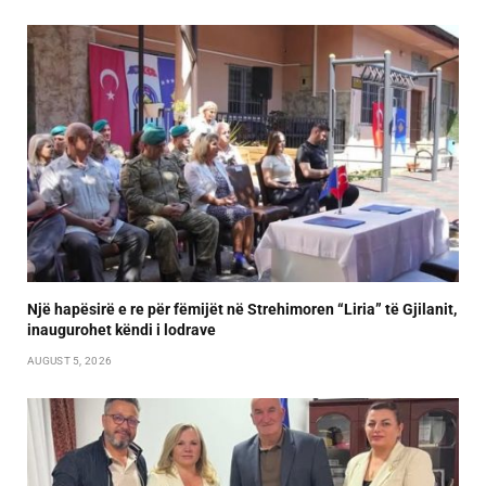
Një hapësirë e re për fëmijët në Strehimoren “Liria” të Gjilanit,
inaugurohet këndi i lodrave
AUGUST 5, 2026