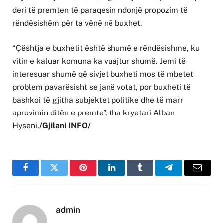
deri të premten të paraqesin ndonjë propozim të
rëndësishëm për ta vënë në buxhet.
“Çështja e buxhetit është shumë e rëndësishme, ku
vitin e kaluar komuna ka vuajtur shumë. Jemi të
interesuar shumë që sivjet buxheti mos të mbetet
problem pavarësisht se janë votat, por buxheti të
bashkoi të gjitha subjektet politike dhe të marr
aprovimin ditën e premte”, tha kryetari Alban
Hyseni.
/Gjilani INFO/
Facebook
Twitter
Pinterest
LinkedIn
Tumblr
Telegram
Email
admin