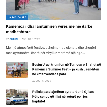
LAJME LOKALE
Kamenica i dha lamtumirën verës me një darkë
madhështore
BY
ADMIN
AUGUST 5, 2026
Me një atmosferë festive, ushqime tradicionale dhe shoqëri
mes qytetarëve, është përmbyllur mbrëmë një nga…
Besim Uruçi triumfon në Turneun e Shahut në
Kamenica Summer Fest – ja kush u renditën
në katër vendet e para
AUGUST 5, 2026
Policia paralajmëron qytetarët në Gjilan:
Këto sende që i lini në veturë po i joshin
hajdutët