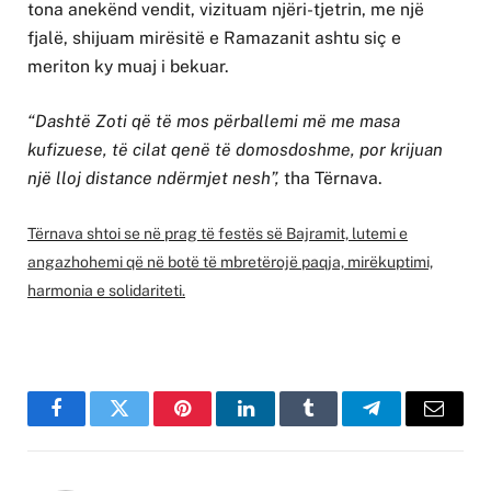
tona anekënd vendit, vizituam njëri-tjetrin, me një
fjalë, shijuam mirësitë e Ramazanit ashtu siç e
meriton ky muaj i bekuar.
“Dashtë Zoti që të mos përballemi më me masa
kufizuese, të cilat qenë të domosdoshme, por krijuan
një lloj distance ndërmjet nesh”,
tha Tërnava.
Tërnava shtoi se në prag të festës së Bajramit, lutemi e
angazhohemi që në botë të mbretërojë paqja, mirëkuptimi,
harmonia e solidariteti.
Facebook
Twitter
Pinterest
LinkedIn
Tumblr
Telegram
Email