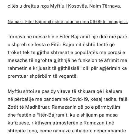
cilës u drejtua nga Myftiu i Kosovës, Naim Tërnava.
Namazi i Fitër Bajramit është falur në orën 06:09 të mëngjesit.
Tërnava në mesazhin e Fitër Bajramit një ditë më parë
u shpreh se festa e Fitër Bajramit është festë që
troket tek te gjitha shtresat e popullatës me porosi e
mesazhe të ngrohta gjithnjë në funksion të afrimit me
rahmetin e krijuesit të gjithësisë i cili për agjërimin ka
premtuar shpërblim të veçantë.
Myftiu shtoi se pas dy viteve të shkuara që i kaluam
në përballje me pandeminë Covid-19, kësaj radhe, falë
Zotit të Madhëruar, Ramazanin që po e përmbyllim
dhe festën e Fitër-Bajramit, ku e shijuam pa masa
kufizuese, rikthyem atmosferën e Ramazanit në
shtëpitë tona, bëmë namaze e ibadete nëpër xhamitë