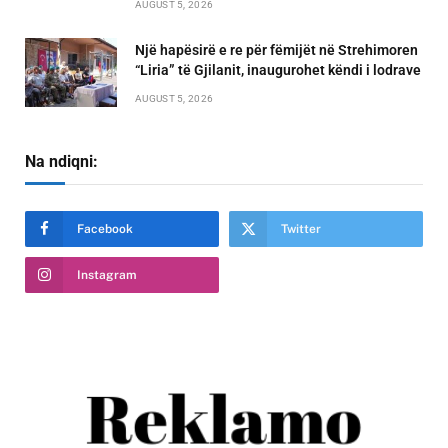
AUGUST 5, 2026
Një hapësirë e re për fëmijët në Strehimoren
“Liria” të Gjilanit, inaugurohet këndi i lodrave
AUGUST 5, 2026
Na ndiqni:
Facebook
Twitter
Instagram