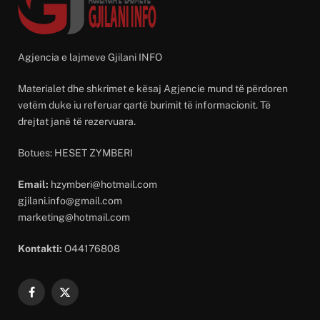
Agjencia e lajmeve Gjilani INFO
Materialet dhe shkrimet e kësaj Agjencie mund të përdoren
vetëm duke iu referuar qartë burimit të informacionit. Të
drejtat janë të rezervuara.
Botues: HESET ZYMBERI
Email:
hzymberi@hotmail.com
gjilani.info@gmail.com
marketing@hotmail.com
Kontakti:
O44176808
Facebook
X
(Twitter)