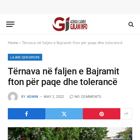
Home
»
Tërnava në faljen e Bajramit fton për paqe dhe tolerancë
LAJME QENDRORE
Tërnava në faljen e Bajramit
fton për paqe dhe tolerancë
BY
ADMIN
MAY 2, 2022
NO COMMENTS