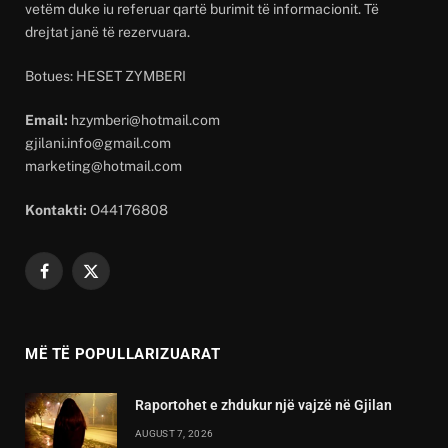
vetëm duke iu referuar qartë burimit të informacionit. Të
drejtat janë të rezervuara.
Botues: HESET ZYMBERI
Email:
hzymberi@hotmail.com
gjilani.info@gmail.com
marketing@hotmail.com
Kontakti:
O44176808
Facebook
X
(Twitter)
MË TË POPULLARIZUARAT
Raportohet e zhdukur një vajzë në Gjilan
AUGUST 7, 2026