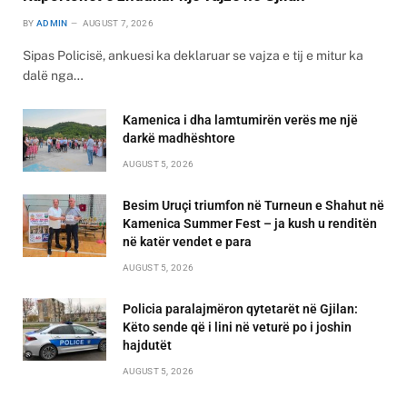
BY
ADMIN
AUGUST 7, 2026
Sipas Policisë, ankuesi ka deklaruar se vajza e tij e mitur ka
dalë nga…
Kamenica i dha lamtumirën verës me një
darkë madhështore
AUGUST 5, 2026
Besim Uruçi triumfon në Turneun e Shahut në
Kamenica Summer Fest – ja kush u renditën
në katër vendet e para
AUGUST 5, 2026
Policia paralajmëron qytetarët në Gjilan:
Këto sende që i lini në veturë po i joshin
hajdutët
AUGUST 5, 2026