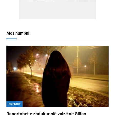
Mos humbni
KRONIKË
Raportohet e zhdukur një vajzë në Gjilan