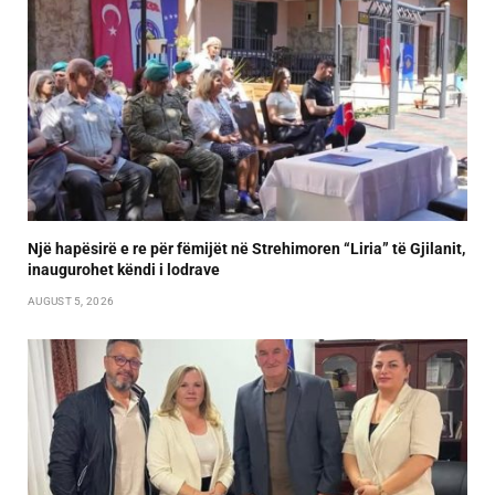
Një hapësirë e re për fëmijët në Strehimoren “Liria” të Gjilanit,
inaugurohet këndi i lodrave
AUGUST 5, 2026