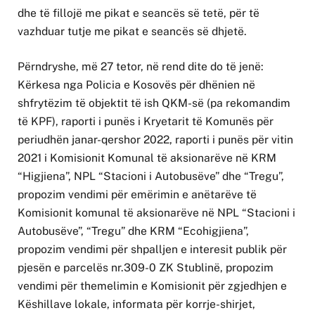
dhe të fillojë me pikat e seancës së tetë, për të
vazhduar tutje me pikat e seancës së dhjetë.
Përndryshe, më 27 tetor, në rend dite do të jenë:
Kërkesa nga Policia e Kosovës për dhënien në
shfrytëzim të objektit të ish QKM-së (pa rekomandim
të KPF), raporti i punës i Kryetarit të Komunës për
periudhën janar-qershor 2022, raporti i punës për vitin
2021 i Komisionit Komunal të aksionarëve në KRM
“Higjiena”, NPL “Stacioni i Autobusëve” dhe “Tregu”,
propozim vendimi për emërimin e anëtarëve të
Komisionit komunal të aksionarëve në NPL “Stacioni i
Autobusëve”, “Tregu” dhe KRM “Ecohigjiena”,
propozim vendimi për shpalljen e interesit publik për
pjesën e parcelës nr.309-0 ZK Stublinë, propozim
vendimi për themelimin e Komisionit për zgjedhjen e
Këshillave lokale, informata për korrje-shirjet,