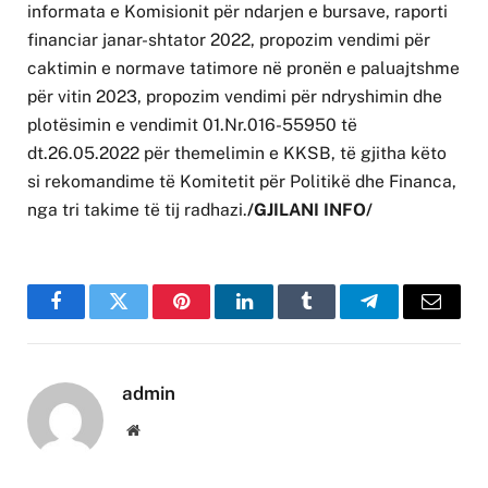
informata e Komisionit për ndarjen e bursave, raporti
financiar janar-shtator 2022, propozim vendimi për
caktimin e normave tatimore në pronën e paluajtshme
për vitin 2023, propozim vendimi për ndryshimin dhe
plotësimin e vendimit 01.Nr.016-55950 të
dt.26.05.2022 për themelimin e KKSB, të gjitha këto
si rekomandime të Komitetit për Politikë dhe Financa,
nga tri takime të tij radhazi.
/GJILANI INFO/
Facebook
Twitter
Pinterest
LinkedIn
Tumblr
Telegram
Email
admin
Website