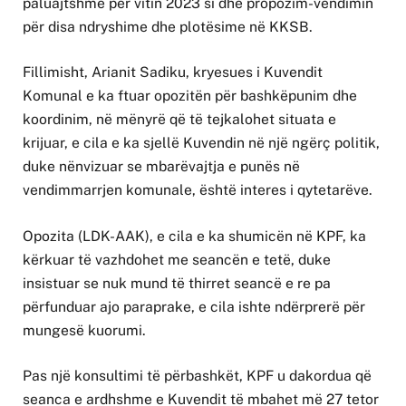
paluajtshme për vitin 2023 si dhe propozim-vendimin
për disa ndryshime dhe plotësime në KKSB.
Fillimisht, Arianit Sadiku, kryesues i Kuvendit
Komunal e ka ftuar opozitën për bashkëpunim dhe
koordinim, në mënyrë që të tejkalohet situata e
krijuar, e cila e ka sjellë Kuvendin në një ngërç politik,
duke nënvizuar se mbarëvajtja e punës në
vendimmarrjen komunale, është interes i qytetarëve.
Opozita (LDK-AAK), e cila e ka shumicën në KPF, ka
kërkuar të vazhdohet me seancën e tetë, duke
insistuar se nuk mund të thirret seancë e re pa
përfunduar ajo paraprake, e cila ishte ndërprerë për
mungesë kuorumi.
Pas një konsultimi të përbashkët, KPF u dakordua që
seanca e ardhshme e Kuvendit të mbahet më 27 tetor