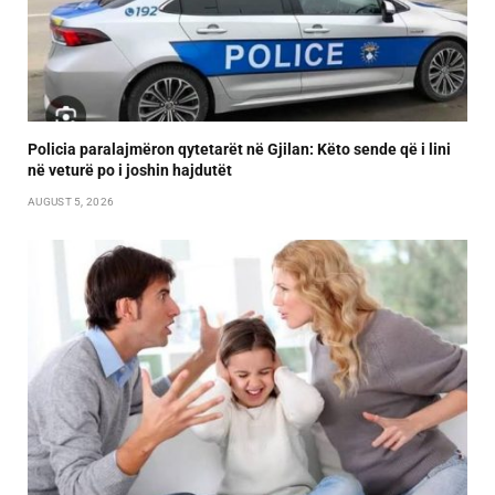
Policia paralajmëron qytetarët në Gjilan: Këto sende që i lini
në veturë po i joshin hajdutët
AUGUST 5, 2026