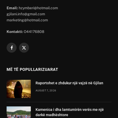
Email:
hzymberi@hotmail.com
gjilani.info@gmail.com
marketing@hotmail.com
Kontakti:
O44176808
Facebook
X
(Twitter)
MË TË POPULLARIZUARAT
Raportohet e zhdukur një vajzë në Gjilan
AUGUST 7, 2026
Kamenica i dha lamtumirën verës me një
darkë madhështore