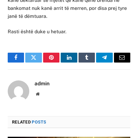
kanë deklaruar se mjetet që kanë qenë brenda në
bankomat nuk kanë arrit të merren, por disa prej tyre
janë të dëmtuara.
Rasti është duke u hetuar.
Facebook
Twitter
Pinterest
LinkedIn
Tumblr
Telegram
Email
admin
Website
RELATED
POSTS