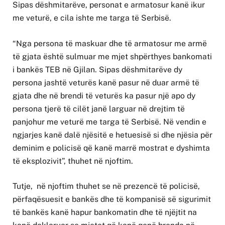
Sipas dëshmitarëve, personat e armatosur kanë ikur
me veturë, e cila ishte me targa të Serbisë.
“Nga persona të maskuar dhe të armatosur me armë
të gjata është sulmuar me mjet shpërthyes bankomati
i bankës TEB në Gjilan. Sipas dëshmitarëve dy
persona jashtë veturës kanë pasur në duar armë të
gjata dhe në brendi të veturës ka pasur një apo dy
persona tjerë të cilët janë larguar në drejtim të
panjohur me veturë me targa të Serbisë. Në vendin e
ngjarjes kanë dalë njësitë e hetuesisë si dhe njësia për
deminim e policisë që kanë marrë mostrat e dyshimta
të eksplozivit”, thuhet në njoftim.
Tutje, në njoftim thuhet se në prezencë të policisë,
përfaqësuesit e bankës dhe të kompanisë së sigurimit
të bankës kanë hapur bankomatin dhe të njëjtit na