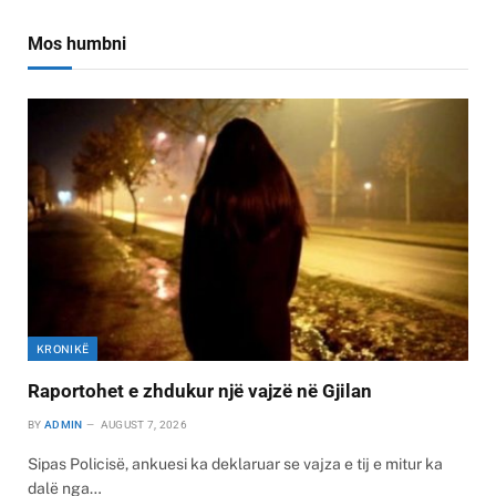
Mos humbni
KRONIKË
Raportohet e zhdukur një vajzë në Gjilan
BY
ADMIN
AUGUST 7, 2026
Sipas Policisë, ankuesi ka deklaruar se vajza e tij e mitur ka
dalë nga…