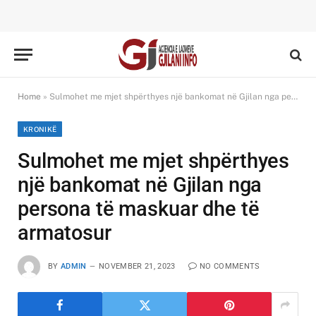
Home
»
Sulmohet me mjet shpërthyes një bankomat në Gjilan nga persona të maskuar dhe të armatosur
KRONIKË
Sulmohet me mjet shpërthyes
një bankomat në Gjilan nga
persona të maskuar dhe të
armatosur
BY
ADMIN
NOVEMBER 21, 2023
NO COMMENTS